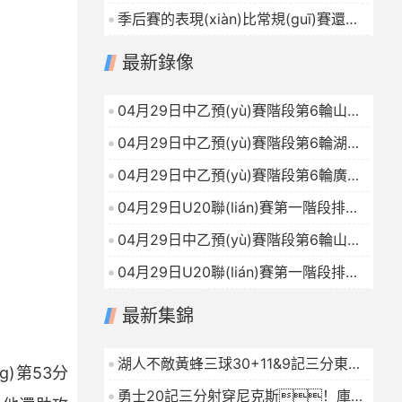
跑100多國選手出精參戰
季后賽的表現(xiàn)比常規(guī)賽還好
(zhàn)，這真能為國爭
馬刺榜眼郎的未來發(fā)展前景一片大
(zhēng)光嗎...
2026-04-30
最新錄像
好
2026-04-30
04月29日中乙預(yù)賽階段第6輪山東
泰山B隊(duì)VS上海賽更達(dá)全場
04月29日中乙預(yù)賽階段第6輪湖北
(chǎng)錄像
2026-04-29
青年星VS溫州全場(chǎng)錄像
04月29日中乙預(yù)賽階段第6輪廣州
2026-04-29
蒲公英VS深圳二零二八全場(chǎng)錄
04月29日U20聯(lián)賽第一階段排位
像
2026-04-29
賽1第3輪河南隊(duì)U20VS廣東廣州
04月29日中乙預(yù)賽階段第6輪山西
豹U20全場(chǎng)錄像
2026-04-29
崇德榮海VS大連英博B隊(duì)全場
04月29日U20聯(lián)賽第一階段排位
(chǎng)錄像
2026-04-29
賽1第3輪石家莊功夫U20VS山東泰山
最新集錦
U20全場(chǎng)錄像
2026-04-29
湖人不敵黃蜂三球30+11&9記三分東契
g)第53分
奇39分詹姆斯29+9+6
2026-01-16
勇士20記三分射穿尼克斯！庫里