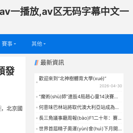
av一播放,av区无码字幕中文一
賽事
其他
足球
專題
最新資訊
頒發
籃球
電視頻道
歡迎來到“北神樹體育大學(xué)”
2026-04-30
問答
“魔術(shù)師”連扳4局趙心童14決賽第
一階段暫時(shí)落后
2026-04-30
何意味巴林站將取代澳大利亞站成為
，北京國
2027賽季F1揭幕戰(zhàn)
2026-04-30
長三角議事廳周報(bào)F1二十年：賽
事背后的城市賬
2026-04-30
世界首屆精子奧運(yùn)會(huì)下月開