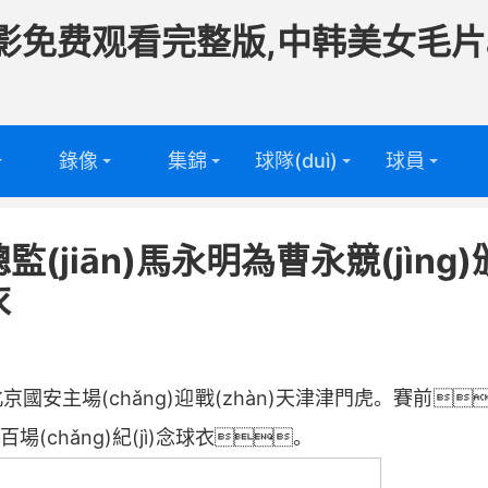
影免费观看完整版,中韩美女毛片
錄像
集錦
球隊(duì)
球員
頻
足球球隊
足球球員
jiān)馬永明為曹永競(jìng)
(duì)
頻
籃球球隊
籃球球員
衣
(duì)
京國安主場(chǎng)迎戰(zhàn)天津津門虎。賽前
安百場(chǎng)紀(jì)念球衣。