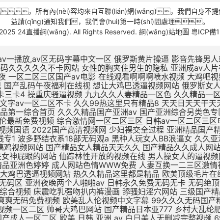
，所有內(nèi)容均來自互聯(lián)網(wǎng)，我們自身不提供任
益請(qǐng)通知我們，我們會(huì)第一時(shí)間處理。
-2025 24直播網(wǎng). All Rights Reserved.
網(wǎng)站地圖
粵ICP備1
v一播放,av区无码字幕中文一区
俄罗斯黄片操逼 影音先锋男人站 精品无码av人妻受辱系列 性奴公司之调教晶晶小说 扒开女人屄再插鸡巴视频 黑鸡巴操老骚逼 狂操东北农村人妻三级片 av无码久久久久久不卡网站 女性的胸夹住男生的隐私 亚洲成av人片在线不卡 国产小视频免费在线观看 美女被大鸡吧操插操插日 亚洲综合国产精品第一页 性久久久久久久 性色av一区二区三区夜夜 一区二区三区国产av电影 在线观看啊啊啊喷水视频 大鸡吧视频免费 日本XXXX视频免费看 国产精品无码三级片视频 涩涩视频www88AV 日本阿v片一区二区三区 欧美一区三区日韩版夜黑 国产乱码午夜福利在线视 想让大鸡巴透逼视频网站 俄罗斯女人的性生活视频 高潮毛片无遮挡免费高清 69黄在线看片免费视频 dxj在线视频免费观看 久热这里只精品99国产6 一本大道一卡2卡三卡4 操重庆骚逼视频 九九久久人妻精品一区色 久久精品一区二区二三区 天天啪天天操天天干天天日 做床爱视频真无遮挡免费 国产大学生午夜视频网站 亚州一区二区五码在线观看 久久中文字av一区二区不卡 久久99热这里只有精品8 天天日天天干天天操夜夜爽 国产不卡高清视频在线观看 老色鬼精品视频在线播放 91扒开骚逼被大鸡八操 四虎影视无码永久免费看 国产亚洲精品第一综合首页 久久久精品国产亚洲av 国产亚洲综合另类色专区 国产日韩欧美一区二区三区 九九免费精品视频在这里 亚洲 欧洲 小说 自拍 日韩AV第二页 啊啊啊插给我射进来视频 国产乱子伦最新免费视频 综合激情网一区二区三区 日韩av一区二区三区电影 啊啊啊鸡巴操我好爽视频 国产成人精品午夜福利软件 无遮挡高潮国产免费观看 国产av精品国语对白国产 国产最爽的乱淫视频国语 2022国产高清视频网 少妇裸交全过程 亚洲精品国产精华液 精品无av人妻受辱系列 97人人模人人爽人人喊网 中字幕视频在线永久在线 男人插女人骚视频988 国产三级精品三级在线专1 波多野结衣系18部无码观a 黑种人玩女人BB浪逼女 久久亚洲精品中文字幕 一区二区三区国产中文字幕 亚洲综合激情六月婷婷色 黑森林尤物精品∧v导航 插大胸美女逼逼 成年美女黄色搞鸡视频网站 国产精品女人精品天天久久 国产精品久久成人网站 无码刺激a片短视频 欧美日韩一区二区三区影院 蜜臀av福利无码一二三 av不卡一区二区在线观看 精品一区二区无av 男生插进女神屁眼的网站 仙踪林性开放的视频在线 男人操女人的逼视频网站 美女视频在线观看免费观看 亚洲欧美日韩在线精品一区 大鸡巴插入小姨妹B视频 黑色丝袜无码中中文字幕 久久精品国产精品亚洲色婷婷 成人网站色情WWW免费 人妻互换一二三区激情视频 国产麻豆一二区在线观看 xxxxx尤物在线一区 久久久久久久久公牛影视 朝鲜美女黑毛bbw 久久婷婷五月综合色首页 想让大鸡巴透逼视频网站 热久久精品这里都是精品 欧美顶级毛片在线播放 国产成人久久久精品品牌 国产精品久久久久久久密月 亚洲国产精品热久久最新 亚洲av无一区二区三区 亚洲va熟妇自拍无码区 亚洲夜晚两个人啪啪av 日韩永久免费无码无卡 无码绝顶敏感痉挛抽搐潮喷 69堂成人精品免费视频 国产酒店大学生情侣宾馆 大鸡巴操无毛女视频观看 日本五级伦理片 欧美成人网在线综合视频 床震吃乳强吻扒内裤漫画 舔骚妇淫穴网站 三级国产精品久久久99 国产手机在线αⅴ片无码 精品老司机在线视频香蕉 国产日韩欧美久久一区二区 日本网站一区二区三区四区 两人爽爽爽无码免费视频 欧美乱人伦视频中文字幕 99久久久无码国产精品免费 91精品一区二区三区免费 哈好舒服哈好不要的视频 青青草伊人免费在线观看 又色又爽又黄的视频人妻 日韩午夜精品视频一区二区 帅哥大鸡巴网站 国产精品日本亚777 乡村大乱纶肥水不外流v 欧美日韩国产成人高清视频 日韩少妇一级片在线观看 亚洲熟妇乱女区二区三区 自拍偷拍 视频一区二区 欧美亚洲国产成人一区二区 欧美 日韩 亚洲 av 白日美人无删减完整视频 69堂成人精品免费视频 jzzijzzij亚洲成熟少妇 啊啊啊别插进去啊啊视频 某某电视剧在线观看全集免费播放 久久久久久久亚洲精品9 激情视频在线观看黄免费 青娱乐成人电影 国产欧美日韩一区二区三 非洲超级大黑吊高清日逼 偷窥厕所aaaaaa片偷窥 波多野结av无码 精品国产三级大全在线观看 亚洲精品一区二区高清在线 白死袜的妹妹叽叽对叽叽 久久久久精品国产人妻一区二区 中文字幕人妻熟人妻熟丝 欧美日韩一区二区三区五区 北京美女肏屄视 女同一区二区三区不卡免费 日韩美女大学生操逼视频 大奶子美女操逼 不卡的av网站在线播放 日本一区高清免费在线观看 欧美性生活日本少妇人妻 丁香婷婷亚洲六月综合色 凌晨与午夜的距离电影日本 浮力影院最新地址路线1 国产一区欧美一区日韩一区 99热久久精品最新地址 久久一区二区三区久久久 久草视频在线这里只有精品 国产亚洲欧美日韩在线一区 你懂的在线视频亚洲国产 中文字幕熟人丝袜人妻痴汉 校春色亚洲激情制服诱惑 五月天婷婷在线观看高清 三级片中文字幕在线欧美 AV线高清无码系列网站 久久国产高清伦理久久一 男人爆插女人逼免费观看 干浪叫老婆免费视频对白 h版欧美一区二区三区四区 麻豆国产av超爽剧情系列 久久精品www 91精品91久久777 精品国产高清在线看国产 五月天天天开心激情网站 日本做受高潮好舒服视频 日韩人妻无码精品无码中文字幕 国产古代皇宫一级a毛片 又色又爽又黄的吃奶视频 在线免费h视频 末成年女av片一区二区 亚洲精品中文字幕乱码三区 医生H湿透纯肉放荡文 制服丝袜天堂网在线观看 伊人精品影院一本到综合 黄色资源网久久资源365 亚洲国产成人手机在线电影 喜怒不形于色的最高境界 18 在线 播放 国产 男生喜欢看的污网站免费 97天天做天天爱夜夜爽 好湿?好紧?太爽了游戏 亚洲综合久久一区二区三区 亚洲人成网站18禁动漫无码 办公室国产a国产片免费 一区二区三区国产好的精品 九色在线porny张津瑜 最新亚洲人成人无码网站 xl司令第一季动漫全集观看 爱情岛论坛无码AV在线 鸡巴操逼心视频 美女被大鸡巴强爆B出水 www夜插内射视频网站 国产精品久久久久久久夜 尤物麻豆亚av无码精品 小12萝裸体洗澡加自慰 免费观看又色又爽又黄的软件 日日弄天天弄美女bbbb 五月婷婷亚洲激情综合网 色又黄又爽18禁免费网站 欧美国产精品 一区二区 jiZZ丰满农村胖女人 男生肏女生小穴吞精视频 国内美女白浆视频久久网 2021精品久久久久精品免费网 一受多攻同做h嗯啊巨肉 观看国产色欲色www 骚逼被大鸡巴操软的视频 国产蜜臀精品久久久网站 色婷婷狠狠久久综合五月 狠狠躁18三区二区一区 被c哭着爬走又被拉回来调教 日韩无码激情电影A91 国产精品久久久久久久密月 欧美性猛交xxxxx 一级片在国产线免费播放 一个色综合高清在线观看 亚洲最大的中文字幕无码 扣逼视频啊啊爽～大啊啊 喷水视频母狗被操的好爽 欧美第一次开笣 尤物视频在线h 欧美久久久精品一区二区 国产3D彩漫活蒸赵雨璐 欧美精品99久久久久久 外国屌肏中国屄 日本精品一区二区三区试看 h版欧美一区二区三区四区 日本一区二区久久人妻高清 客厅里h亲女 亚洲一区二区啊射精日韩 夜晚男人18app在线 操中年妇女的黑毛绒绒逼 大白妇bbwbbw高潮 扒开老师双腿猛操gif 国内精品久久久久久人妻 成年午夜福利片在线观看 蜜臀av性久久久久蜜臀aⅴ 亚洲精品无码久久久久久久 真实国产乱子伦xxxx 国产精成人品日日拍夜夜 日韩97精品一区二区三区 亚洲另类激情综合偷自拍图 日批视频高潮好爽大鸡巴 欧美人与动牲交zozo 小明打小红屁股故事大全 午夜永久免费爽爽爽影院 9人人妻人人澡人人爽久久 内射中出日韩高清在线播放 国产欧美久久久久久精品 男女爽爽爽视频 插进来,好爽,操我视频 艳娒1一6全集无删减版 欧美一区二区三四在线观看 美女不穿衣服