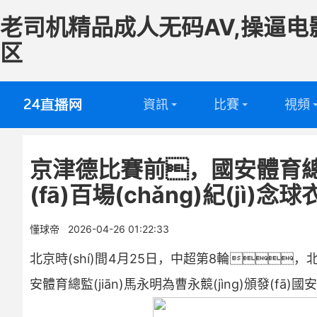
老司机精品成人无码AV,操逼电
区
資訊
比賽
視頻
英超
全部
足球視
京津德比賽前，國安體育總監(
西甲
英超
籃球視
(fā)百場(chǎng)紀(jì)念球
意甲
西甲
懂球帝
2026-04-26 01:22:33
德甲
意甲
北京時(shí)間4月25日，中超第8輪，北
法甲
德甲
安體育總監(jiān)馬永明為曹永競(jìng)頒發(fā)國
中超
法甲