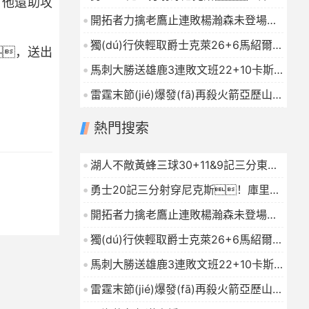
，他還助攻
27+7巴特勒32+8穆迪三分9中7
開拓者力擒老鷹止連敗楊瀚森未登場
2026-01-16
(chǎng)夏普24+9CJ戰(zhàn)舊主20
獨(dú)行俠輕取爵士克萊26+6馬紹爾
，送出
分
2026-01-16
22+6+4森薩博27分
2026-01-16
馬刺大勝送雄鹿3連敗文班22+10卡斯?
fàn)?9+10字母哥21+5
2026-01-16
雷霆末節(jié)爆發(fā)再殺火箭亞歷山大
連續(xù)112場(chǎng)20+杜蘭特23中
熱門搜索
7
2026-01-16
湖人不敵黃蜂三球30+11&9記三分東契
奇39分詹姆斯29+9+6
2026-01-16
勇士20記三分射穿尼克斯！庫里
27+7巴特勒32+8穆迪三分9中7
開拓者力擒老鷹止連敗楊瀚森未登場
2026-01-16
(chǎng)夏普24+9CJ戰(zhàn)舊主20
獨(dú)行俠輕取爵士克萊26+6馬紹爾
分
2026-01-16
22+6+4森薩博27分
2026-01-16
馬刺大勝送雄鹿3連敗文班22+10卡斯?
fàn)?9+10字母哥21+5
2026-01-16
雷霆末節(jié)爆發(fā)再殺火箭亞歷山大
連續(xù)112場(chǎng)20+杜蘭特23中