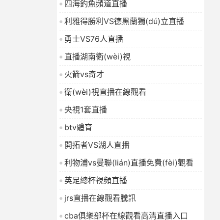
四海釣魚頻道直播
7
2026-01-16
利雅得勝利VS德黑蘭獨(dú)立直播
勇士VS76人直播
直播湖南衛(wèi)視
火箭vs奇才
衛(wèi)視直播在線觀看
央視1套直播
btv體育
開拓者VS湖人直播
利物浦vs曼聯(lián)直播免費(fèi)觀看
英足總杯視頻直播
jrs直播在線觀看騰訊
cba俱樂部杯在線觀看高清直播入口