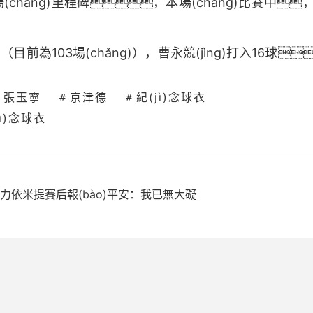
百場(chǎng)里程碑，本場(chǎng)比賽中
中（目前為103場(chǎng)），曹永競(jìng)打入16球
張玉寧
京津德
紀(jì)念球衣
jì)念球衣
迪力依米提賽后報(bào)平安：我已無大礙