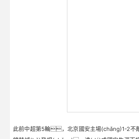
歐冠
中超
世界杯
歐冠
歐洲杯
世界杯
亞冠
歐洲杯
NBA
亞冠
CBA
NBA
CBA
此前中超第5輪，北京國安主場(chǎng)1-2不