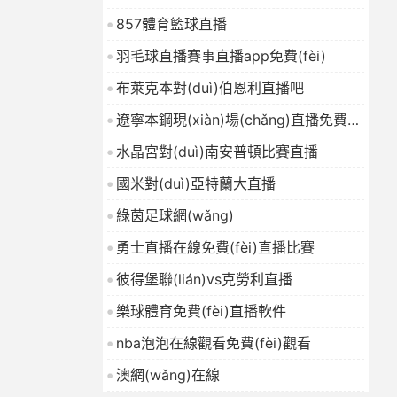
857體育籃球直播
羽毛球直播賽事直播app免費(fèi)
布萊克本對(duì)伯恩利直播吧
遼寧本鋼現(xiàn)場(chǎng)直播免費
(fèi)
水晶宮對(duì)南安普頓比賽直播
國米對(duì)亞特蘭大直播
綠茵足球網(wǎng)
勇士直播在線免費(fèi)直播比賽
彼得堡聯(lián)vs克勞利直播
樂球體育免費(fèi)直播軟件
nba泡泡在線觀看免費(fèi)觀看
澳網(wǎng)在線