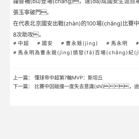
鐘替補(bǔ)登場(chǎng)，達(dá)成國安生涯
張玉寧破門。
在代表北京國安出戰(zhàn)的100場(chǎng)比賽
8次助攻。
中超
國安
曹永競(jìng)
馬永明
馬永明為曹永競(jìng)頒發(fā)百場(chǎng)紀(
上一篇：
懂球帝中超第7輪MVP：斯坦丘
下一篇：
比賽中因碰撞一度失去意識(shí)，