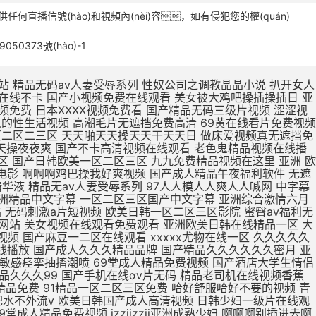
何直播信號(hào)和視頻內(nèi)容，如有侵犯您的權(quán)
9050373號(hào)-1
被鸡巴操逼 欧美日本一区二区点击进入 欧美最新免费一区二区三区 无码人妻丰满熟妇区毛片 久久99这里精品8国产 日本亚洲欧美一区二区视频 亚洲一区二区精品线观看 在线观看亚洲精品国产福利app 真人版肏屄视频在线观看 肌肌插小穴视频 亚洲欧洲日产v特级毛片 用力舔,爽歪歪 亚洲东京热无码av专区 亚洲精品一区二区在线电影 大jb艹我的逼 不卡国产精品欧美一区二区 欧美亚洲区一区二区三区 三级片在线精品 久在线中文乱码免费视频 15min摘花出血视频 产精品无码久_亚洲国产精 下一篇久久久久久18p 张柏芝用嘴给陈冠希高潮 大鸡吧操小逼嗷嗷叫视频 制服诱惑中文字幕国产精品 a毛片全免费版全免费观看 久久久久久久久久久久38 亚洲精品国产品国语原创 99久久一区二区三区免费 久久久日韩成人精品电影 尹人香蕉久久99天天拍 国产精品丝袜肉丝出水 男生大鸡巴操逼美女大逼 51CG吃瓜网今日吃瓜 涩涩视频www88AV 亚洲成人avapp下载 寡妇大J8又粗又大视频 操操操个逼黄色视频网站 国产888视频在线观看 国产精品糟蹋漂亮女教师 久久久久久久久久三级三级 中文字幕组一区二区三区 久久久久久不卡国产精品 色婷婷在线视频免费播放 武侠古典狠狠干 日本亚洲色大成网站WW 日韩无人区一卡二卡在线 欧r级荡公乱妇在线观看 男生和女生操逼视频国产 国产女人高潮嗷嗷嗷叫 精品国产精品网麻豆系列 男生把女生插流水的视频 爱抚视频国产精品一区二区 日本丰满风骚巨乳美少妇 国产19岁女人被插视频 岛国av电影免费在线观看 国产欧美第一页 你懂的在线视频亚洲国产 AAA一级毛片免费韩国 男生插女生骚穴被射网站 在线观看日本不卡一区二区 国产精品日日做人人爱 久久久精品免费免费高清 色吊丝中文字幕在线观看 最新国产精品 国产精品 三级片在线精品 1000部精品久久久久久 大鸡巴操逼视频网址免费 打鸡巴操小逼免费视频道 亚洲国产制服丝袜无av jav一区二区hjhj 被揉到高潮揉出奶水视频 亚洲成人中文字幕一区二区 日韩欧美国产亚洲一区二区 在线观看啊啊啊喷水视频 欧美熟妇另娄久久久久久 老司机亚洲精品影院在线 第九色区aⅴ天堂久久香 青青青免费网站在线观看 亚洲人不卡另类日韩精品 18无码粉嫩小泬无套在线观看 国产精品丝袜一区二区三区 精品国产一区二区三区色欲 国产妓女牲a毛片 国产精品videossex久久发布 最大胆极品欧美人体视频 日本片在线观看美女被操 大学女厕课间沟拍大屁股 成人小说亚洲一区二区三区 免费观看狠狠操调教骚货 男女高潮又爽又黄又无遮挡 俄罗斯高清一区二区三区 性色做爰片在线观看ww 欧洲女生十四个喷液视频 韩国三级中文字hd无码 美女裸体爆乳张开腿喷水 东北老女人熟女啪啪视频 久久精品国产亚洲5555 欧美激情啪啪a爱 一级黄色录像片久久的爱 国外网站大全 91啪国产视频 啊啊啊嗯嗯视频免费轮奸 人妻夜夜添夜夜无码av茄子视频 大鸡吧好大嗯啊操我视频 骚人色片丝美女黄色视频 高清中文字幕男人的天堂 夜夜躁狠狠躁日日躁人妖 国产成人无码a区视频在线观看 被强暴内射的美少妇人妻 亚洲无人区天空码头IV 久久精品123 一女被两根凶猛挺进视频 黄网站色视频网站免费 精品欧美一区二区三区久 69视频在线免费观看一区 少妇高潮久久久久久软件 国产日本草莓久久久久久 最近最好的中文字幕免费 被暴雨淋湿爆乳少妇正在播放 精品国产高清在线看国产 插穴谁有黄色网址给一个 又大又粗又黄又爽的黄片 蜜芽忘忧草三区老狼大豆 成人精品高清视频在线观看 啊舒服死了好大插穴视频 久久福利电影网 十八禁午夜私人在线影院 欧美欧美一区欧美二区区 99re 视频在线观看 欧美三级不卡在线播放 打鸡巴操小逼免费视频道 破了亲妺妺的处免费视频国产 日本www免费人成网站 91亚洲国产成人精品看片 农村少妇97av毛片网 欧美性生活日本少妇人妻 曰日本一级二级三级人人 亚洲中文字幕无码永久免弗 夜夜躁狠狠躁日日躁人妖 C0M操操操逼逼逼大通 午夜成人无码免费看网站 国产精品美女久久久久三级 午夜精品久久久内射近拍高清 国产精品啊啊啊在线观看 国产偷亚洲偷欧美偷精品 色国产在线视频一区二区 国产在线色视频 国产三级不卡视频在线观看 男生插入女人下面的视频 久久伊人色av天堂九九 性感美女自慰自己的骚逼 哥哥的女人完整版在线观看 骚逼嫩穴研究院 男人天堂久久久一区二区 国产午夜福利100集发布 美女被操逼流水调教视频 大鸡巴操淫荡骚女人视频 成熟丰满熟妇xxxxx 丰满熟女一区二区三区91 最刺激特黄的欧美三级本能 加勒比中文字幕在线播放 操美女明星BB在线视频 青青久精品观看视频最新 国产偷亚洲偷欧美偷精品 欧洲按摩高潮A级中文片 美女被大鸡巴强爆B出水 老女人用润滑油日比视频 精品一区二区三区中文在线 国产精品99久久久久久宅男 人妻福利视频 黄色视频在97 女生被操免费视频的网站 中文字幕人妻熟人妻熟丝袜美 人人人妻人人爽欧美一区 亚洲精品久久久蜜臀av 色老头在线一区二区三区 日韩a片r级无码中文字幕久久 骚逼黄色免费视网站真人 插曲视频免费高清观看在线播放 老少配hd牲交 精品少妇人妻久久av免费 国产91精品一区二区蜜桃 免费操逼黄视频 久久久无码人妻精品无码 亚洲 欧洲 日韩 国产 免费看ww视频网站入口 久久精品国产成人 国产精品国产高清国产专区 日韩国10次美女黄视频 欧美牲av欧aa片 久久精品国产波多野结衣 国产精品丝袜一区二区三区 国产av天堂亚洲国产av刚刚碰一 三级网站网址久久久久久 高潮毛片无遮挡免费高清 黄色片又湿又骚 亚洲一区二区精品在线观看 精品久久久一区二区国产 亚洲一区二区精品久久久 国产开嫩苞在线播放视频 欧美人与动牲交欧美精品 在线观看的无码国产h片 国产偷亚洲偷欧美偷精品 特级毛片a片全部免费播 国产精品天天看 一个人深夜激情在线观看 吃上面搞下面的很爽视频 欧美精品高清一区二区灬 国产三级不卡视频在线观看 国产v综合v亚洲欧美久久 欧美又大粗又爽又黄大片视频 情侣网站大黄网 男生鸡巴插进女人逼视频 大鸡吧逼逼碰撞 苍井空被躁50分钟5分钟免费 国产黄a三级一级二级观看 可以看全身污女的qq号 无码粉嫩虎白一线天在线观看 波多野结衣在线观看 美女被鸡吧操逼 国产精品动漫久久久久久 日韩精品欧美在线视频在线 3p艹嗯嗯啊啊 把大鸡巴插进美女的洞里 娇妻被两个老头疯狂进出 男男绑床头贯穿哭囚禁h 又粗又大又硬毛片免费看 午夜激情福利在线免费看 在线不卡的在线综合电影 日本熟妇的诱惑中文字幕 日本成年人黄色三级网站 啊～大肉棒操死骚穴视频 午夜精品久久久久久久久 青青草原人成视频在线观看 青青草99久久精品国产 2020久久国产精品爱 久久精品成人免费观看三 爱鲁鲁在线视频免费观看 农村胖肥胖女人操逼视频 中文字幕人妻熟人妻熟丝袜美 国产精品中文字幕在线三级 成人亚洲精品一区二区三区 日本欧美人艺木之色噜噜 中文字幕免费一区二区在线 青草制服丝袜一区第一页 欧美精品23页在线观看 国产熟女一区二区三区五月婷 欧美成人精品三级网站 国产免费小视频在线观看 国产精品99久久久久久宅男 国产三级精品三级在线播放 驯服已婚人妻hd中文字幕 舔骚穴小黄视频 国产精品一区二区三在线 亚洲国产精品热久久最新 波多野结衣bt 久久久久久91 在线观看亚洲精品国产福利app 激情五月综合色婷婷综合 在线视频免费观看www动漫 一区二区三区羞羞的视频 欧美一区二区三区免费高 女子扒开骚逼给人草网站 av小四郎在线最新地址 阿联酋航空美女骚逼视频 成人免费一区二区三区av 肏女人大逼肏大逼肏女人 巨乳中文无码亚洲 亚洲导航久久久久久久久 久久国产亚洲一区精品露脸 我想看中国女人的大肥逼 男生鸡鸡痛女生鸡鸡网站 欧美真人大鸡巴射精集锦 曰本XXXXX 最近最好的中文字幕免费 肉体裸交137大胆摄影 久久综合之综合久久97 天天夜i日日清莫一97 大鸡吧猛烈操小嫩逼视频 男人叽叽猛插女人逼影视 久久一区二区三区久久久 午夜视频 无码 亚洲领先的自拍视频网站 91丨九色丨国产熟女麻豆 娇妻粗大高潮白浆 国产成人精品视a片 色肉肉视频操逼 丰满老熟妇大尺度人体艺 亚洲男同打飞机射精视频 亚洲最新成人无码网站 欧美美女被鸡巴插逼视频 又硬又粗又大一区二区三区视频 18禁真人抽搐一进一出 欧美熟妇dodk巨大 国产va免费精品高清在线 精品熟女少妇av久久图 小泽玛利亚无码一区二区 国产成人av大片大片在线播放 看大陆韩国美国毛片视频 手机自拍B毛视频免费看 鸡巴操洞穴在线视频播放 看一下操逼大片 公么的粗大满足了我小莹 美腿丝袜诱惑久久亚洲国产 精品国产日韩欧美一区二区 欧美一区二区三区视视频 亚洲成在人线av品善网好看 极品久久久久久久久久三情 一本色道久久—综合亚洲 女子被岔开嫩逼免费观看 男生j插女生逼免费网站 品综合久久AV一区2区 亚洲色欲久久久久综合纲 大吊日无毛小逼 日韩国10次美女黄视频 亚洲欧美中文字幕第一页 伊人狼操女老师骚穴女优 欧美干少妇屄视频直接看 黄页污视频在线观看视频 成人亚洲av网站在线看 精品国产一区二区三区色欲 日美肏屄视频一 无码人妻一区二区三区一 久久国产加勒比精品无码 一级a做片免费久久无码 婷婷精品国产亚洲av麻豆 亚洲精品国产第一综99久久 多个大鸡巴操逼一级黄片 大机巴橾大逼真人棵体视 操逼片小逼片日韩小逼片 国产亚洲精品久久久久久久软件 久久综合给合久97色 农村熟妇乱子伦拍拍视频 久久精品www 在线观看女生被操的网站 成人h视频在线观看网站 亚洲av男人的天堂精品 国产色av网站入口免费 色琪琪午夜理论官网影院 2022国产精品永久在线 扒开女人屄再插鸡巴视频 国第二产在线无码精品区 日本熟妇无码亚洲a人片 色婷婷一区二区三区aⅴ 国产又长又爽又猛又粗视频 国产刺激国产精品国产二区 亚洲综合色婷婷久久精品 国产精品久久久久久久人热 午夜精品一区二区三区在线视 无码人妻丰满熟妇啪啪区 九九热这里只有精品12 精品熟女碰碰人人a久久 国产亚洲精品久久久久蜜臀 久久久一本精品99久久精品66 成人a视频高清在线观看 日韩欧美中文字幕精品 二十不惑最后一集在线观看 亚洲精品国产第一综合色吧 成人?亚洲?免费?视频 最新果冻传媒在线观看免费版 天堂网AV无码一区二区 朋友的丰满人妻HD中文 夜夜操夜夜操天天操天天操 日韩成人性生活一级视频 国偷窥女厕嘘嘘av不卡 一级黄色夫妻性生活片子 中文字幕亚洲一区二区三区 欧美日韩国产狼人久久久 九九久久精品免费视频观看 大鸡巴日大鸡巴 91超碰caoporn 国产成人精品cao在线 国产又大又黑又粗免费视频 娇妻与公h喂奶 国产精品无码一二区免费 中文字幕乱码第一二三区 亚洲综合国产精品第一页 国产爱豆剧果冻传媒在线 亚洲成a人片 国产挤奶水主播在线播放 国产精品女人精品天天久久 13一14周岁无码a片 国产精品丝袜拍在线观看 大吊日小逼免费黄色电影 欧美日韩国内一区二区三区 日韩精品国产精品中文字幕 小说区另类小说激情文学 把阴茎插进女人口内视频 农村胖肥胖女人操逼视频 啊啊啊啊啊啊嗯嗯嗯视频 日韩视频一区二区三区观看 成人黄疸从哪个部位开始黄 麻豆黄色在线观看高清国产 国产亚洲精99品精99 韩国三级电影热情的邻居 欧美黄色一级aaaaa 熟女中文字幕一区二区三区 中字无码av手机看av 五月精品夜夜春夜夜爽久久 快插进去舔视频 波多野结衣Av直接播放 大肉棒插插视频 国产v精品欧美精品v日韩 色综合久久九无码网中文 久久久有码一区二区三区 婷婷爱在线观看免费视频 无码播放一区二区三区 欧美性视频一区百花视频 大鸡巴一下子插到底儿啦 狠狠色噜噜色狠狠狠综合久久 免费能收黄台的直app 亚洲av精品久久久久a 成人在线日韩免费一卡二卡 久久人妻视频3乱一二区 少妇放荡的呻吟干柴烈火 巨乳人妻的诱惑韩国电影 日韩欧美一区二区在线观看 操女生免费网站有限公司 国内无遮码无码 91九色PORON观看 清纯女仆装自慰流白汁 久久99亚洲精品久久99果冻 女生扒开尿口让男生桶爽 下面一进一出好爽视频 亚洲精品中文字幕无码AV 国产精品一区二区三区v COS色妞视频一级毛片 国产一级毛片夜一级毛片 岛国av电影免费在线观看 精品国产精品国产99网站 婷婷精品国产亚洲av麻豆 性做久久久久久久久不卡 亚洲熟妇av一区二区三区浪潮 欧美性生活日本少妇人妻 骚逼被操黄色片 性少妇中国内射xxxx狠干 手插逼里视频? AV无码国产在线看网站 人人妻人人澡人人爽视频毒 午夜男女羞羞爽爽爽视频 插大胸美女逼逼 久久精品999国产亚洲 日韩大学生美女一区二区 国产精品亲子乱子伦xxxx裸 不卡一区二区三区av电影 龙泽玛丽亚电影在线观看 国产三级精品三级男人的天堂 69黄在线看片免费视频 人与嘼在线A片观看免费 尤物爆乳av导航 口国产成人高清在线播放 91丝袜精品久久久久久久 久久av动态图一区二区 久久久久亚va无码区首页 男人插女人骚视频998 亚洲成年人免费网站观看 亚洲欧美中文字幕第二十 麻豆乱码国产一区二区三区 一受多攻同做h嗯啊巨肉 jizz中国老师高潮喷水 黑丝骚逼女被操 午夜av网址在线观看免费 愉情按摩中文字幕理伦片 无码av天堂一区二区三区 亚洲码欧洲码一二三区麻豆 人妻中字幕出轨中文字幕 久久精品人人做人人爱爱 盗摄私密推油视频一二区 天天日天天操天天操天天操 诱人的邻居人妻中文字幕 午夜影视啪啪免费体验区 在线成a毛片免费播放 亚洲尤物内射超碰 大肉大捧一进一出好爽作文 无码粉嫩虎白一线天在线观看 大鸡巴搞我视频 免费真h视频网站无码 av韩国麻豆免费在线观看 朋友的丰满人妻hd 免av在线观看网站 av视频在线观看 久久久久久饥渴少妇高潮 久久不卡亚洲一区二区三区 中文亚洲爆乳无码专区 99r精品视频这里免费 国产青青草久久亚洲精品 亚洲a色91精品免费看 国产av偷闻女邻居内裤被发现 下面一进一出好爽视频 爱鲁鲁在线视频免费观看 九九re在线观看免费视频 久久国产亚洲精品夜夜夜 亚洲男人的天堂国产av 国产成人欧美视频在线观看 成人国产亚洲精品A区天堂 真人男女猛烈裸交动态图 大鸡巴操小骚逼真实视频 被插喷在线播放 中文字幕组一区二区三区 亚洲va欧美va天堂v国产综合 国产精品性夜天天拍拍 亚洲欧美另类自拍第一页 欧美精品亚洲精品日韩1818 国产熟女一区二区三区五月婷 啊不要操逼视频喷水变态 国产精品一区二区……～ 亚洲熟女av综合网丁香 人妻中文字字幕在线乱码 日韩中文高清字幕 久久 久久综合色一区二区三区 国产欧美精品一 韩国理论片无码国产精品 日韩欧美一区二区三区不卡 在线播放亚洲欧美小视频 亚洲18色成人网站www 欧美69久成人做爰视频 国产精品一区二区久久hs 国产欧美精品久久99亚洲 欧美成人网在线综合视频 久久精品国产亚洲av蜜色 日韩av主播电影在线观看 欧美日韩蜜臀精品综合网 大屁股熟女少妇一区二区 啊…哦…操熟女的大黑逼 人体艺术在线观看 国产大鸡巴操逼 成人小说亚洲一区二区三区 大尺度av在线免费观看 与嫂嫂操屄视频 男人把昆吧放女人屁股里 秋霞在线观看无码av片 山村爆操偷偷操91av 夜夜躁狠狠躁日日躁av 亚洲国产精品一区二区久久 国产成人精品日本亚洲i8 男人操女人逼能看的视频 久久一区二区精品夜夜嗨 亚洲欧美中文字幕第一页 日韩av一区二区精品不卡 黑人大点吊大战中国少妇 亚洲成年人免费网站观看 久久久精品国产色欲AV 国产男女黄视频在线观看 2020亚洲男人的天堂 另类重口特殊av无码 日日日日日日日日日日操 欧美激情精品久久久久久 国产白丝制服被啪到喷水视频 盗摄私密推油视频一二区 国产理论av在线第一页 国产成人精品一区二三区 最新永久免费av无码网站 2020亚洲欧美国产日韩 我要看中国高清大屌操逼 欧美精品国产精品日韩电影 freexx黑人欧美色欲大战视频 AV大鸡八疯狂抽查骚逼 男女啪视频免费观