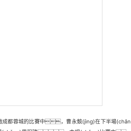
敵成都蓉城的比賽中，曹永競(jìng)在下半場(chǎn