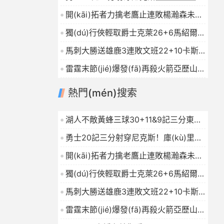
庫(kù)里27+7巴特勒32+8穆迪三分9中
開(kāi)拓者力擒老鷹止連敗楊瀚森未登
7
2026-01-16
場(chǎng)夏普24+9CJ戰(zhàn)舊主
獨(dú)行俠輕取爵士克萊26+6馬紹爾
20分
2026-01-16
22+6+4森薩博27分
2026-01-16
馬刺大勝送雄鹿3連敗文班22+10卡斯?
fàn)?9+10字母哥21+5
2026-01-16
雷霆末節(jié)爆發(fā)再殺火箭亞歷山大
連續(xù)112場(chǎng)20+杜蘭特23中
熱門(mén)搜索
7
2026-01-16
湖人不敵黃蜂三球30+11&9記三分東契
奇39分詹姆斯29+9+6
2026-01-16
勇士20記三分射穿尼克斯！庫(kù)里
27+7巴特勒32+8穆迪三分9中7
開(kāi)拓者力擒老鷹止連敗楊瀚森未登
2026-01-16
場(chǎng)夏普24+9CJ戰(zhàn)舊主
獨(dú)行俠輕取爵士克萊26+6馬紹爾
20分
2026-01-16
22+6+4森薩博27分
2026-01-16
馬刺大勝送雄鹿3連敗文班22+10卡斯?
fàn)?9+10字母哥21+5
2026-01-16
雷霆末節(jié)爆發(fā)再殺火箭亞歷山大
連續(xù)112場(chǎng)20+杜蘭特23中