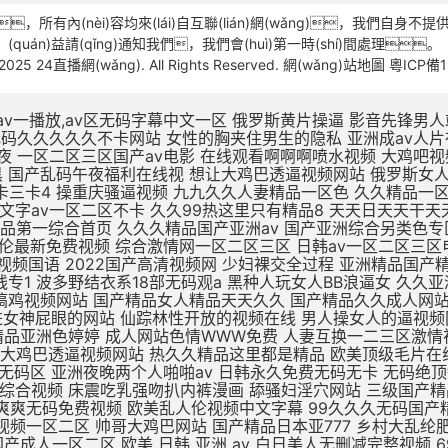
有內(nèi)容均來(lái)自互聯(lián)網(wǎng)，我們自身不
(quán)益請(qǐng)通知我們，我們會(huì)第一時(shí)間處理。
-2025 24直播網(wǎng). All Rights Reserved.
網(wǎng)站地圖
粵ICP備1
v一播放,av区无码字幕中文一区
俄罗斯黄片操逼 影音先锋男人站 精品无码av人妻受辱系列 性奴公司之调教晶晶小说 扒开女人屄再插鸡巴视频 黑鸡巴操老骚逼 狂操东北农村人妻三级片 av无码久久久久久不卡网站 女性的胸夹住男生的隐私 亚洲成av人片在线不卡 国产小视频免费在线观看 美女被大鸡吧操插操插日 亚洲综合国产精品第一页 性久久久久久久 性色av一区二区三区夜夜 一区二区三区国产av电影 在线观看啊啊啊喷水视频 大鸡吧视频免费 日本XXXX视频免费看 国产精品无码三级片视频 涩涩视频www88AV 日本阿v片一区二区三区 欧美一区三区日韩版夜黑 国产乱码午夜福利在线视 想让大鸡巴透逼视频网站 俄罗斯女人的性生活视频 高潮毛片无遮挡免费高清 69黄在线看片免费视频 dxj在线视频免费观看 久热这里只精品99国产6 一本大道一卡2卡三卡4 操重庆骚逼视频 九九久久人妻精品一区色 久久精品一区二区二三区 天天啪天天操天天干天天日 做床爱视频真无遮挡免费 国产大学生午夜视频网站 亚州一区二区五码在线观看 久久中文字av一区二区不卡 久久99热这里只有精品8 天天日天天干天天操夜夜爽 国产不卡高清视频在线观看 老色鬼精品视频在线播放 91扒开骚逼被大鸡八操 四虎影视无码永久免费看 国产亚洲精品第一综合首页 久久久精品国产亚洲av 国产亚洲综合另类色专区 国产日韩欧美一区二区三区 九九免费精品视频在这里 亚洲 欧洲 小说 自拍 日韩AV第二页 啊啊啊插给我射进来视频 国产乱子伦最新免费视频 综合激情网一区二区三区 日韩av一区二区三区电影 啊啊啊鸡巴操我好爽视频 国产成人精品午夜福利软件 无遮挡高潮国产免费观看 国产av精品国语对白国产 国产最爽的乱淫视频国语 2022国产高清视频网 少妇裸交全过程 亚洲精品国产精华液 精品无av人妻受辱系列 97人人模人人爽人人喊网 中字幕视频在线永久在线 男人插女人骚视频988 国产三级精品三级在线专1 波多野结衣系18部无码观a 黑种人玩女人BB浪逼女 久久亚洲精品中文字幕 一区二区三区国产中文字幕 亚洲综合激情六月婷婷色 黑森林尤物精品∧v导航 插大胸美女逼逼 成年美女黄色搞鸡视频网站 国产精品女人精品天天久久 国产精品久久成人网站 无码刺激a片短视频 欧美日韩一区二区三区影院 蜜臀av福利无码一二三 av不卡一区二区在线观看 精品一区二区无av 男生插进女神屁眼的网站 仙踪林性开放的视频在线 男人操女人的逼视频网站 美女视频在线观看免费观看 亚洲欧美日韩在线精品一区 大鸡巴插入小姨妹B视频 黑色丝袜无码中中文字幕 久久精品国产精品亚洲色婷婷 成人网站色情WWW免费 人妻互换一二三区激情视频 国产麻豆一二区在线观看 xxxxx尤物在线一区 久久久久久久久公牛影视 朝鲜美女黑毛bbw 久久婷婷五月综合色首页 想让大鸡巴透逼视频网站 热久久精品这里都是精品 欧美顶级毛片在线播放 国产成人久久久精品品牌 国产精品久久久久久久密月 亚洲国产精品热久久最新 亚洲av无一区二区三区 亚洲va熟妇自拍无码区 亚洲夜晚两个人啪啪av 日韩永久免费无码无卡 无码绝顶敏感痉挛抽搐潮喷 69堂成人精品免费视频 国产酒店大学生情侣宾馆 大鸡巴操无毛女视频观看 日本五级伦理片 欧美成人网在线综合视频 床震吃乳强吻扒内裤漫画 舔骚妇淫穴网站 三级国产精品久久久99 国产手机在线αⅴ片无码 精品老司机在线视频香蕉 国产日韩欧美久久一区二区 日本网站一区二区三区四区 两人爽爽爽无码免费视频 欧美乱人伦视频中文字幕 99久久久无码国产精品免费 91精品一区二区三区免费 哈好舒服哈好不要的视频 青青草伊人免费在线观看 又色又爽又黄的视频人妻 日韩午夜精品视频一区二区 帅哥大鸡巴网站 国产精品日本亚777 乡村大乱纶肥水不外流v 欧美日韩国产成人高清视频 日韩少妇一级片在线观看 亚洲熟妇乱女区二区三区 自拍偷拍 视频一区二区 欧美亚洲国产成人一区二区 欧美 日韩 亚洲 av 白日美人无删减完整视频 69堂成人精品免费视频 jzzijzzij亚洲成熟少妇 啊啊啊别插进去啊啊视频 某某电视剧在线观看全集免费播放 久久久久久久亚洲精品9 激情视频在线观看黄免费 青娱乐成人电影 国产欧美日韩一区二区三 非洲超级大黑吊高清日逼 偷窥厕所aaaaaa片偷窥 波多野结av无码 精品国产三级大全在线观看 亚洲精品一区二区高清在线 白死袜的妹妹叽叽对叽叽 久久久久精品国产人妻一区二区 中文字幕人妻熟人妻熟丝 欧美日韩一区二区三区五区 北京美女肏屄视 女同一区二区三区不卡免费 日韩美女大学生操逼视频 大奶子美女操逼 不卡的av网站在线播放 日本一区高清免费在线观看 欧美性生活日本少妇人妻 丁香婷婷亚洲六月综合色 凌晨与午夜的距离电影日本 浮力影院最新地址路线1 国产一区欧美一区日韩一区 99热久久精品最新地址 久久一区二区三区久久久 久草视频在线这里只有精品 国产亚洲欧美日韩在线一区 你懂的在线视频亚洲国产 中文字幕熟人丝袜人妻痴汉 校春色亚洲激情制服诱惑 五月天婷婷在线观看高清 三级片中文字幕在线欧美 AV线高清无码系列网站 久久国产高清伦理久久一 男人爆插女人逼免费观看 干浪叫老婆免费视频对白 h版欧美一区二区三区四区 麻豆国产av超爽剧情系列 久久精品www 91精品91久久777 精品国产高清在线看国产 五月天天天开心激情网站 日本做受高潮好舒服视频 日韩人妻无码精品无码中文字幕 国产古代皇宫一级a毛片 又色又爽又黄的吃奶视频 在线免费h视频 末成年女av片一区二区 亚洲精品中文字幕乱码三区 医生H湿透纯肉放荡文 制服丝袜天堂网在线观看 伊人精品影院一本到综合 黄色资源网久久资源365 亚洲国产成人手机在线电影 喜怒不形于色的最高境界 18 在线 播放 国产 男生喜欢看的污网站免费 97天天做天天爱夜夜爽 好湿?好紧?太爽了游戏 亚洲综合久久一区二区三区 亚洲人成网站18禁动漫无码 办公室国产a国产片免费 一区二区三区国产好的精品 九色在线porny张津瑜 最新亚洲人成人无码网站 xl司令第一季动漫全集观看 爱情岛论坛无码AV在线 鸡巴操逼心视频 美女被大鸡巴强爆B出水 www夜插内射视频网站 国产精品久久久久久久夜 尤物麻豆亚av无码精品 小12萝裸体洗澡加自慰 免费观看又色又爽又黄的软件 日日弄天天弄美女bbbb 五月婷婷亚洲激情综合网 色又黄又爽18禁免费网站 欧美国产精品 一区二区 jiZZ丰满农村胖女人 男生肏女生小穴吞精视频 国内美女白浆视频久久网 2021精品久久久久精品免费网 一受多攻同做h嗯啊巨肉 观看国产色欲色www 骚逼被大鸡巴操软的视频 国产蜜臀精品久久久网站 色婷婷狠狠久久综合五月 狠狠躁18三区二区一区 被c哭着爬走又被拉回来调教 日韩无码激情电影A91 国产精品久久久久久久密月 欧美性猛交xxxxx 一级片在国产线免费播放 一个色综合高清在线观看 亚洲最大的中文字幕无码 扣逼视频啊啊爽～大啊啊 喷水视频母狗被操的好爽 欧美第一次开笣 尤物视频在线h 欧美久久久精品一区二区 国产3D彩漫活蒸赵雨璐 欧美精品99久久久久久 外国屌肏中国屄 日本精品一区二区三区试看 h版欧美一区二区三区四区 日本一区二区久久人妻高清 客厅里h亲女 亚洲一区二区啊射精日韩 夜晚男人18app在线 操中年妇女的黑毛绒绒逼 大白妇bbwbbw高潮 扒开老师双腿猛操gif 国内精品久久久久久人妻 成年午夜福利片在线观看 蜜臀av性久久久久蜜臀aⅴ 亚洲精品无码久久久久久久 真实国产乱子伦xxxx 国产精成人品日日拍夜夜 日韩97精品一区二区三区 亚洲另类激情综合偷自拍图 日批视频高潮好爽大鸡巴 欧美人与动牲交zozo 小明打小红屁股故事大全 午夜永久免费爽爽爽影院 9人人妻人人澡人人爽久久 内射中出日韩高清在线播放 国产欧美久久久久久精品 男女爽爽爽视频 插进来,好爽,操我视频 艳娒1一6全集无删减版 欧美一区二区三四在线观看 美女不穿衣服