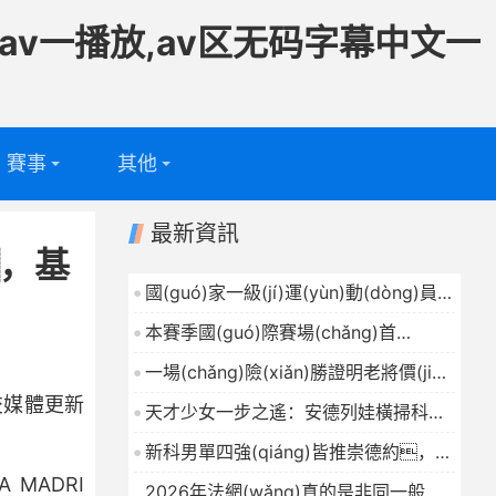
av一播放,av区无码字幕中文一
賽事
其他
足球
專(zhuān)
最新資訊
，基
題
籃球
電視頻道
國(guó)家一級(jí)運(yùn)動(dòng)員！
深圳“小飛人”韓信百米跑出10.85秒
問(wèn)答
本賽季國(guó)際賽場(chǎng)首
2026-06-06
勝！中國(guó)女排3比2戰
一場(chǎng)險(xiǎn)勝證明老將價(jià)
(zhàn)勝泰國(guó)女排
2026-06-06
值，中國(guó)女排從勝利
社交媒體更新
天才少女一步之遙：安德列娃橫掃科斯
中找到信心
2026-06-06
秋克，19歲首進(jìn)大滿貫決賽
新科男單四強(qiáng)皆推崇德約，法
2026-06-06
網(wǎng)仍有他的傳說(shuō)！
MADRI
2026年法網(wǎng)真的是非同一般