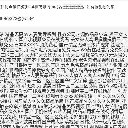
提供任何直播信號(hào)和視頻內(nèi)容，如有侵犯您的權
9050373號(hào)-1
被鸡巴操逼 欧美日本一区二区点击进入 欧美最新免费一区二区三区 无码人妻丰满熟妇区毛片 久久99这里精品8国产 日本亚洲欧美一区二区视频 亚洲一区二区精品线观看 在线观看亚洲精品国产福利app 真人版肏屄视频在线观看 肌肌插小穴视频 亚洲欧洲日产v特级毛片 用力舔,爽歪歪 亚洲东京热无码av专区 亚洲精品一区二区在线电影 大jb艹我的逼 不卡国产精品欧美一区二区 欧美亚洲区一区二区三区 三级片在线精品 久在线中文乱码免费视频 15min摘花出血视频 产精品无码久_亚洲国产精 下一篇久久久久久18p 张柏芝用嘴给陈冠希高潮 大鸡吧操小逼嗷嗷叫视频 制服诱惑中文字幕国产精品 a毛片全免费版全免费观看 久久久久久久久久久久38 亚洲精品国产品国语原创 99久久一区二区三区免费 久久久日韩成人精品电影 尹人香蕉久久99天天拍 国产精品丝袜肉丝出水 男生大鸡巴操逼美女大逼 51CG吃瓜网今日吃瓜 涩涩视频www88AV 亚洲成人avapp下载 寡妇大J8又粗又大视频 操操操个逼黄色视频网站 国产888视频在线观看 国产精品糟蹋漂亮女教师 久久久久久久久久三级三级 中文字幕组一区二区三区 久久久久久不卡国产精品 色婷婷在线视频免费播放 武侠古典狠狠干 日本亚洲色大成网站WW 日韩无人区一卡二卡在线 欧r级荡公乱妇在线观看 男生和女生操逼视频国产 国产女人高潮嗷嗷嗷叫 精品国产精品网麻豆系列 男生把女生插流水的视频 爱抚视频国产精品一区二区 日本丰满风骚巨乳美少妇 国产19岁女人被插视频 岛国av电影免费在线观看 国产欧美第一页 你懂的在线视频亚洲国产 AAA一级毛片免费韩国 男生插女生骚穴被射网站 在线观看日本不卡一区二区 国产精品日日做人人爱 久久久精品免费免费高清 色吊丝中文字幕在线观看 最新国产精品 国产精品 三级片在线精品 1000部精品久久久久久 大鸡巴操逼视频网址免费 打鸡巴操小逼免费视频道 亚洲国产制服丝袜无av jav一区二区hjhj 被揉到高潮揉出奶水视频 亚洲成人中文字幕一区二区 日韩欧美国产亚洲一区二区 在线观看啊啊啊喷水视频 欧美熟妇另娄久久久久久 老司机亚洲精品影院在线 第九色区aⅴ天堂久久香 青青青免费网站在线观看 亚洲人不卡另类日韩精品 18无码粉嫩小泬无套在线观看 国产精品丝袜一区二区三区 精品国产一区二区三区色欲 国产妓女牲a毛片 国产精品videossex久久发布 最大胆极品欧美人体视频 日本片在线观看美女被操 大学女厕课间沟拍大屁股 成人小说亚洲一区二区三区 免费观看狠狠操调教骚货 男女高潮又爽又黄又无遮挡 俄罗斯高清一区二区三区 性色做爰片在线观看ww 欧洲女生十四个喷液视频 韩国三级中文字hd无码 美女裸体爆乳张开腿喷水 东北老女人熟女啪啪视频 久久精品国产亚洲5555 欧美激情啪啪a爱 一级黄色录像片久久的爱 国外网站大全 91啪国产视频 啊啊啊嗯嗯视频免费轮奸 人妻夜夜添夜夜无码av茄子视频 大鸡吧好大嗯啊操我视频 骚人色片丝美女黄色视频 高清中文字幕男人的天堂 夜夜躁狠狠躁日日躁人妖 国产成人无码a区视频在线观看 被强暴内射的美少妇人妻 亚洲无人区天空码头IV 久久精品123 一女被两根凶猛挺进视频 黄网站色视频网站免费 精品欧美一区二区三区久 69视频在线免费观看一区 少妇高潮久久久久久软件 国产日本草莓久久久久久 最近最好的中文字幕免费 被暴雨淋湿爆乳少妇正在播放 精品国产高清在线看国产 插穴谁有黄色网址给一个 又大又粗又黄又爽的黄片 蜜芽忘忧草三区老狼大豆 成人精品高清视频在线观看 啊舒服死了好大插穴视频 久久福利电影网 十八禁午夜私人在线影院 欧美欧美一区欧美二区区 99re 视频在线观看 欧美三级不卡在线播放 打鸡巴操小逼免费视频道 破了亲妺妺的处免费视频国产 日本www免费人成网站 91亚洲国产成人精品看片 农村少妇97av毛片网 欧美性生活日本少妇人妻 曰日本一级二级三级人人 亚洲中文字幕无码永久免弗 夜夜躁狠狠躁日日躁人妖 C0M操操操逼逼逼大通 午夜成人无码免费看网站 国产精品美女久久久久三级 午夜精品久久久内射近拍高清 国产精品啊啊啊在线观看 国产偷亚洲偷欧美偷精品 色国产在线视频一区二区 国产在线色视频 国产三级不卡视频在线观看 男生插入女人下面的视频 久久伊人色av天堂九九 性感美女自慰自己的骚逼 哥哥的女人完整版在线观看 骚逼嫩穴研究院 男人天堂久久久一区二区 国产午夜福利100集发布 美女被操逼流水调教视频 大鸡巴操淫荡骚女人视频 成熟丰满熟妇xxxxx 丰满熟女一区二区三区91 最刺激特黄的欧美三级本能 加勒比中文字幕在线播放 操美女明星BB在线视频 青青久精品观看视频最新 国产偷亚洲偷欧美偷精品 欧洲按摩高潮A级中文片 美女被大鸡巴强爆B出水 老女人用润滑油日比视频 精品一区二区三区中文在线 国产精品99久久久久久宅男 人妻福利视频 黄色视频在97 女生被操免费视频的网站 中文字幕人妻熟人妻熟丝袜美 人人人妻人人爽欧美一区 亚洲精品久久久蜜臀av 色老头在线一区二区三区 日韩a片r级无码中文字幕久久 骚逼黄色免费视网站真人 插曲视频免费高清观看在线播放 老少配hd牲交 精品少妇人妻久久av免费 国产91精品一区二区蜜桃 免费操逼黄视频 久久久无码人妻精品无码 亚洲 欧洲 日韩 国产 免费看ww视频网站入口 久久精品国产成人 国产精品国产高清国产专区 日韩国10次美女黄视频 欧美牲av欧aa片 久久精品国产波多野结衣 国产精品丝袜一区二区三区 国产av天堂亚洲国产av刚刚碰一 三级网站网址久久久久久 高潮毛片无遮挡免费高清 黄色片又湿又骚 亚洲一区二区精品在线观看 精品久久久一区二区国产 亚洲一区二区精品久久久 国产开嫩苞在线播放视频 欧美人与动牲交欧美精品 在线观看的无码国产h片 国产偷亚洲偷欧美偷精品 特级毛片a片全部免费播 国产精品天天看 一个人深夜激情在线观看 吃上面搞下面的很爽视频 欧美精品高清一区二区灬 国产三级不卡视频在线观看 国产v综合v亚洲欧美久久 欧美又大粗又爽又黄大片视频 情侣网站大黄网 男生鸡巴插进女人逼视频 大鸡吧逼逼碰撞 苍井空被躁50分钟5分钟免费 国产黄a三级一级二级观看 可以看全身污女的qq号 无码粉嫩虎白一线天在线观看 波多野结衣在线观看 美女被鸡吧操逼 国产精品动漫久久久久久 日韩精品欧美在线视频在线 3p艹嗯嗯啊啊 把大鸡巴插进美女的洞里 娇妻被两个老头疯狂进出 男男绑床头贯穿哭囚禁h 又粗又大又硬毛片免费看 午夜激情福利在线免费看 在线不卡的在线综合电影 日本熟妇的诱惑中文字幕 日本成年人黄色三级网站 啊～大肉棒操死骚穴视频 午夜精品久久久久久久久 青青草原人成视频在线观看 青青草99久久精品国产 2020久久国产精品爱 久久精品成人免费观看三 爱鲁鲁在线视频免费观看 农村胖肥胖女人操逼视频 中文字幕人妻熟人妻熟丝袜美 国产精品中文字幕在线三级 成人亚洲精品一区二区三区 日本欧美人艺木之色噜噜 中文字幕免费一区二区在线 青草制服丝袜一区第一页 欧美精品23页在线观看 国产熟女一区二区三区五月婷 欧美成人精品三级网站 国产免费小视频在线观看 国产精品99久久久久久宅男 国产三级精品三级在线播放 驯服已婚人妻hd中文字幕 舔骚穴小黄视频 国产精品一区二区三在线 亚洲国产精品热久久最新 波多野结衣bt 久久久久久91 在线观看亚洲精品国产福利app 激情五月综合色婷婷综合 在线视频免费观看www动漫 一区二区三区羞羞的视频 欧美一区二区三区免费高 女子扒开骚逼给人草网站 av小四郎在线最新地址 阿联酋航空美女骚逼视频 成人免费一区二区三区av 肏女人大逼肏大逼肏女人 巨乳中文无码亚洲 亚洲导航久久久久久久久 久久国产亚洲一区精品露脸 我想看中国女人的大肥逼 男生鸡鸡痛女生鸡鸡网站 欧美真人大鸡巴射精集锦 曰本XXXXX 最近最好的中文字幕免费 肉体裸交137大胆摄影 久久综合之综合久久97 天天夜i日日清莫一97 大鸡吧猛烈操小嫩逼视频 男人叽叽猛插女人逼影视 久久一区二区三区久久久 午夜视频 无码 亚洲领先的自拍视频网站 91丨九色丨国产熟女麻豆 娇妻粗大高潮白浆 国产成人精品视a片 色肉肉视频操逼 丰满老熟妇大尺度人体艺 亚洲男同打飞机射精视频 亚洲最新成人无码网站 欧美美女被鸡巴插逼视频 又硬又粗又大一区二区三区视频 18禁真人抽搐一进一出 欧美熟妇dodk巨大 国产va免费精品高清在线 精品熟女少妇av久久图 小泽玛利亚无码一区二区 国产成人av大片大片在线播放 看大陆韩国美国毛片视频 手机自拍B毛视频免费看 鸡巴操洞穴在线视频播放 看一下操逼大片 公么的粗大满足了我小莹 美腿丝袜诱惑久久亚洲国产 精品国产日韩欧美一区二区 欧美一区二区三区视视频 亚洲成在人线av品善网好看 极品久久久久久久久久三情 一本色道久久—综合亚洲 女子被岔开嫩逼免费观看 男生j插女生逼免费网站 品综合久久AV一区2区 亚洲色欲久久久久综合纲 大吊日无毛小逼 日韩国10次美女黄视频 亚洲欧美中文字幕第一页 伊人狼操女老师骚穴女优 欧美干少妇屄视频直接看 黄页污视频在线观看视频 成人亚洲av网站在线看 精品国产一区二区三区色欲 日美肏屄视频一 无码人妻一区二区三区一 久久国产加勒比精品无码 一级a做片免费久久无码 婷婷精品国产亚洲av麻豆 亚洲精品国产第一综99久久 多个大鸡巴操逼一级黄片 大机巴橾大逼真人棵体视 操逼片小逼片日韩小逼片 国产亚洲精品久久久久久久软件 久久综合给合久97色 农村熟妇乱子伦拍拍视频 久久精品www 在线观看女生被操的网站 成人h视频在线观看网站 亚洲av男人的天堂精品 国产色av网站入口免费 色琪琪午夜理论官网影院 2022国产精品永久在线 扒开女人屄再插鸡巴视频 国第二产在线无码精品区 日本熟妇无码亚洲a人片 色婷婷一区二区三区aⅴ 国产又长又爽又猛又粗视频 国产刺激国产精品国产二区 亚洲综合色婷婷久久精品 国产精品久久久久久久人热 午夜精品一区二区三区在线视 无码人妻丰满熟妇啪啪区 九九热这里只有精品12 精品熟女碰碰人人a久久 国产亚洲精品久久久久蜜臀 久久久一本精品99久久精品66 成人a视频高清在线观看 日韩欧美中文字幕精品 二十不惑最后一集在线观看 亚洲精品国产第一综合色吧 成人?亚洲?免费?视频 最新果冻传媒在线观看免费版 天堂网AV无码一区二区 朋友的丰满人妻HD中文 夜夜操夜夜操天天操天天操 日韩成人性生活一级视频 国偷窥女厕嘘嘘av不卡 一级黄色夫妻性生活片子 中文字幕亚洲一区二区三区 欧美日韩国产狼人久久久 九九久久精品免费视频观看 大鸡巴日大鸡巴 91超碰caoporn 国产成人精品cao在线 国产又大又黑又粗免费视频 娇妻与公h喂奶 国产精品无码一二区免费 中文字幕乱码第一二三区 亚洲综合国产精品第一页 国产爱豆剧果冻传媒在线 亚洲成a人片 国产挤奶水主播在线播放 国产精品女人精品天天久久 13一14周岁无码a片 国产精品丝袜拍在线观看 大吊日小逼免费黄色电影 欧美日韩国内一区二区三区 日韩精品国产精品中文字幕 小说区另类小说激情文学 把阴茎插进女人口内视频 农村胖肥胖女人操逼视频 啊啊啊啊啊啊嗯嗯嗯视频 日韩视频一区二区三区观看 成人黄疸从哪个部位开始黄 麻豆黄色在线观看高清国产 国产亚洲精99品精99 韩国三级电影热情的邻居 欧美黄色一级aaaaa 熟女中文字幕一区二区三区 中字无码av手机看av 五月精品夜夜春夜夜爽久久 快插进去舔视频 波多野结衣Av直接播放 大肉棒插插视频 国产v精品欧美精品v日韩 色综合久久九无码网中文 久久久有码一区二区三区 婷婷爱在线观看免费视频 无码播放一区二区三区 欧美性视频一区百花视频 大鸡巴一下子插到底儿啦 狠狠色噜噜色狠狠狠综合久久 免费能收黄台的直app 亚洲av精品久久久久a 成人在线日韩免费一卡二卡 久久人妻视频3乱一二区 少妇放荡的呻吟干柴烈火 巨乳人妻的诱惑韩国电影 日韩欧美一区二区在线观看 操女生免费网站有限公司 国内无遮码无码 91九色PORON观看 清纯女仆装自慰流白汁 久久99亚洲精品久久99果冻 女生扒开尿口让男生桶爽 下面一进一出好爽视频 亚洲精品中文字幕无码AV 国产精品一区二区三区v COS色妞视频一级毛片 国产一级毛片夜一级毛片 岛国av电影免费在线观看 精品国产精品国产99网站 婷婷精品国产亚洲av麻豆 性做久久久久久久久不卡 亚洲熟妇av一区二区三区浪潮 欧美性生活日本少妇人妻 骚逼被操黄色片 性少妇中国内射xxxx狠干 手插逼里视频? AV无码国产在线看网站 人人妻人人澡人人爽视频毒 午夜男女羞羞爽爽爽视频 插大胸美女逼逼 久久精品999国产亚洲 日韩大学生美女一区二区 国产精品亲子乱子伦xxxx裸 不卡一区二区三区av电影 龙泽玛丽亚电影在线观看 国产三级精品三级男人的天堂 69黄在线看片免费视频 人与嘼在线A片观看免费 尤物爆乳av导航 口国产成人高清在线播放 91丝袜精品久久久久久久 久久av动态图一区二区 久久久久亚va无码区首页 男人插女人骚视频998 亚洲成年人免费网站观看 亚洲欧美中文字幕第二十 麻豆乱码国产一区二区三区 一受多攻同做h嗯啊巨肉 jizz中国老师高潮喷水 黑丝骚逼女被操 午夜av网址在线观看免费 愉情按摩中文字幕理伦片 无码av天堂一区二区三区 亚洲码欧洲码一二三区麻豆 人妻中字幕出轨中文字幕 久久精品人人做人人爱爱 盗摄私密推油视频一二区 天天日天天操天天操天天操 诱人的邻居人妻中文字幕 午夜影视啪啪免费体验区 在线成a毛片免费播放 亚洲尤物内射超碰 大肉大捧一进一出好爽作文 无码粉嫩虎白一线天在线观看 大鸡巴搞我视频 免费真h视频网站无码 av韩国麻豆免费在线观看 朋友的丰满人妻hd 免av在线观看网站 av视频在线观看 久久久久久饥渴少妇高潮 久久不卡亚洲一区二区三区 中文亚洲爆乳无码专区 99r精品视频这里免费 国产青青草久久亚洲精品 亚洲a色91精品免费看 国产av偷闻女邻居内裤被发现 下面一进一出好爽视频 爱鲁鲁在线视频免费观看 九九re在线观看免费视频 久久国产亚洲精品夜夜夜 亚洲男人的天堂国产av 国产成人欧美视频在线观看 成人国产亚洲精品A区天堂 真人男女猛烈裸交动态图 大鸡巴操小骚逼真实视频 被插喷在线播放 中文字幕组一区二区三区 亚洲va欧美va天堂v国产综合 国产精品性夜天天拍拍 亚洲欧美另类自拍第一页 欧美精品亚洲精品日韩1818 国产熟女一区二区三区五月婷 啊不要操逼视频喷水变态 国产精品一区二区……～ 亚洲熟女av综合网丁香 人妻中文字字幕在线乱码 日韩中文高清字幕 久久 久久综合色一区二区三区 国产欧美精品一 韩国理论片无码国产精品 日韩欧美一区二区三区不卡 在线播放亚洲欧美小视频 亚洲18色成人网站www 欧美69久成人做爰视频 国产精品一区二区久久hs 国产欧美精品久久99亚洲 欧美成人网在线综合视频 久久精品国产亚洲av蜜色 日韩av主播电影在线观看 欧美日韩蜜臀精品综合网 大屁股熟女少妇一区二区 啊…哦…操熟女的大黑逼 人体艺术在线观看 国产大鸡巴操逼 成人小说亚洲一区二区三区 大尺度av在线免费观看 与嫂嫂操屄视频 男人把昆吧放女人屁股里 秋霞在线观看无码av片 山村爆操偷偷操91av 夜夜躁狠狠躁日日躁av 亚洲国产精品一区二区久久 国产成人精品日本亚洲i8 男人操女人逼能看的视频 久久一区二区精品夜夜嗨 亚洲欧美中文字幕第一页 日韩av一区二区精品不卡 黑人大点吊大战中国少妇 亚洲成年人免费网站观看 久久久精品国产色欲AV 国产男女黄视频在线观看 2020亚洲男人的天堂 另类重口特殊av无码 日日日日日日日日日日操 欧美激情精品久久久久久 国产白丝制服被啪到喷水视频 盗摄私密推油视频一二区 国产理论av在线第一页 国产成人精品一区二三区 最新永久免费av无码网站 2020亚洲欧美国产日韩 我要看中国高清大屌操逼 欧美精品国产精品日韩电影 freexx黑人欧美色欲大战视频 AV大鸡八疯狂抽查骚逼 男女啪视频免费观