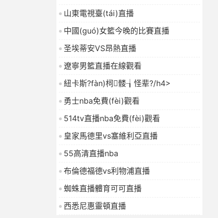
山東電視臺(tái)直播
中國(guó)女籃今晚的比賽直播
圣埃蒂安VS昂熱直播
遼寧男籃直播在線觀看
紐卡斯?fàn)柌髅┧怪辈?/h4>
勇士nba免費(fèi)觀看
514tv直播nba免費(fèi)觀看
皇家馬德里vs塞維利亞直播
55高清直播nba
布倫德福德vs利物浦直播
蜘蛛直播體育可可直播
西悉尼惠靈頓直播