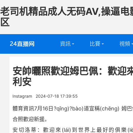
老司机精品成人无码AV,操逼电
区
資訊
比賽
視頻
英超
全部
足球視
安帥曬照歡迎姆巴佩：歡迎來(l
西甲
英超
籃球視
利安
意甲
西甲
Instagram
2024-07-18 17:39:55
德甲
意甲
體育資訊7月16日?qǐng)?bào)道宣稱(chē
法甲
德甲
合照歡迎新援。
中超
法甲
安切洛蒂：歡迎來(lái)到世界上最好的俱樂(lè