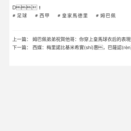
D！
歐冠
中超
足球
西甲
皇家馬德里
姆巴佩
世界杯
歐冠
歐洲杯
世界杯
上一篇：
姆巴佩弟弟祝賀他哥：你穿上皇馬球衣后的表現(xià
下一篇：
西媒：梅里諾比基米希實(shí)惠，巴薩認(rèn
亞冠
歐洲杯
NBA
亞冠
CBA
NBA
CBA