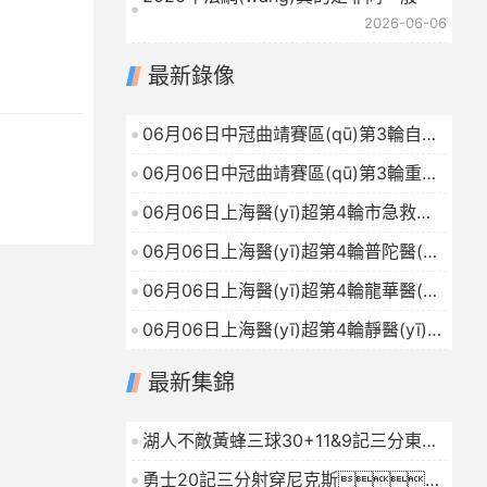
2026-06-06
2026-06-06
最新錄像
06月06日中冠曲靖賽區(qū)第3輪自貢
弘祥電碳VS貴州飛鷹全場(chǎng)錄像
06月06日中冠曲靖賽區(qū)第3輪重慶
2026-06-06
瀚達(dá)VS云南青丘全場(chǎng)錄像
06月06日上海醫(yī)超第4輪市急救足
2026-06-06
球隊(duì)VS嘉醫(yī)FC全場(chǎng)錄
06月06日上海醫(yī)超第4輪普陀醫(yī)
像
2026-06-06
工聯(lián)隊(duì)VS曙光四院聯(lián)隊
06月06日上海醫(yī)超第4輪龍華醫(yī)
(duì)全場(chǎng)錄像
2026-06-06
院VS閔行衛(wèi)生全場(chǎng)錄像
06月06日上海醫(yī)超第4輪靜醫(yī)工
2026-06-06
VS東方醫(yī)院全場(chǎng)錄像
最新集錦
2026-06-06
湖人不敵黃蜂三球30+11&9記三分東契
奇39分詹姆斯29+9+6
2026-01-16
勇士20記三分射穿尼克斯！