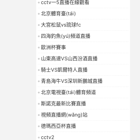
cctv一5直播在線觀看
7
2026-01-16
北京體育臺(tái)
大宮松鼠vs琉球fc
四海釣魚(yú)頻道直播
歐洲杯賽事
山東高速VS山西汾酒直播
騎士VS凱爾特人直播
青島海牛VS深圳新鵬城直播
北京電視臺(tái)體育頻道
斯諾克最新比賽直播
視頻直播網(wǎng)站
德瑪西亞杯直播
cctv2