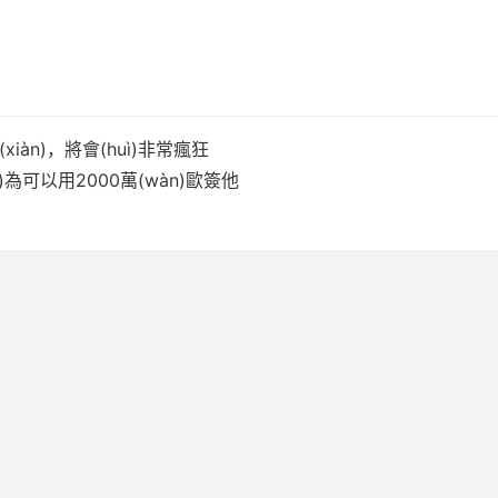
n)，將會(huì)非常瘋狂
)為可以用2000萬(wàn)歐簽他