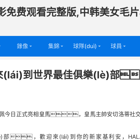
影免费观看完整版,中韩美女毛片
錄像
集錦
球隊(duì)
球員
頻
足球球隊
足球球員
ái)到世界最佳俱樂(lè)部
(duì)
頻
籃球球隊
籃球球員
(duì)
ng) 姆巴佩今日正式亮相皇馬，皇馬主帥安切洛蒂
)部，歡迎來(lái)到你的新家基利安，HALA 