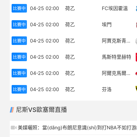
04-25 02:00
荷乙
FC埃因霍溫
比賽中
歐冠
中超
世界杯
歐冠
04-25 02:00
荷乙
埃門
比賽中
歐洲杯
世界杯
04-25 02:00
荷乙
阿賈克斯青年隊(duì)
比賽中
亞冠
歐洲杯
04-25 02:00
荷乙
馬斯特里赫特
比賽中
NBA
亞冠
04-25 02:00
荷乙
阿爾克馬爾青年隊(duì)
比賽中
CBA
NBA
04-25 02:00
荷乙
芬洛
比賽中
CBA
尼斯VS歐塞爾直播
美媒曬照：當(dāng)布朗尼意識(shí)到打NBA不如打游戲