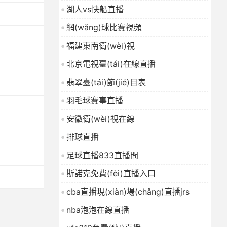
湖人vs快船直播
網(wǎng)球比賽視頻
福建東南衛(wèi)視
北京電視臺(tái)在線直播
翡翠臺(tái)節(jié)目表
羽毛球賽事直播
安徽衛(wèi)視在線
排球直播
足球直播833直播間
斯諾克免費(fèi)直播入口
cba直播現(xiàn)場(chǎng)直播jrs
nba泡泡在線直播