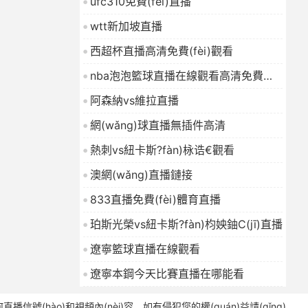
ufc310免費(fèi)直播
wtt新加坡直播
西超杯直播高清免費(fèi)觀看
nba泡泡籃球直播在線觀看高清免費
(fèi)
阿森納vs維拉直播
網(wǎng)球直播無插件高清
熱刺vs紐卡斯?fàn)栐诰€觀看
澳網(wǎng)直播鏈接
833直播免費(fèi)體育直播
珀斯光榮vs紐卡斯?fàn)枃姎鈾C(jī)直播
遼寧籃球直播在線觀看
遼寧本鋼今天比賽直播在哪能看
號(hào)和視頻內(nèi)容，如有侵犯您的權(quán)益請(qǐng)