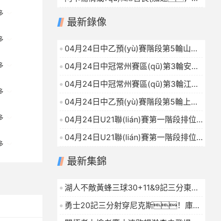
只打了個(gè)卡
2026-04-24
土大賽全滿貫呼之欲出
2026-04-24
多
最新錄像
多
04月24日中乙預(yù)賽階段第5輪山東
泰山B隊(duì)VS青島紅獅全場(chǎng)
04月24日中冠常州賽區(qū)第3輪安徽
多
錄像
2026-04-24
皖美VS南京龍勝全場(chǎng)錄像
04月24日中冠常州賽區(qū)第3輪江蘇
2026-04-24
多
常晉VS濟(jì)南林凱賽福全場(chǎng)錄
04月24日中乙預(yù)賽階段第5輪上海
像
2026-04-24
賽更達(dá)VS大連可為全場(chǎng)錄
多
04月24日U21聯(lián)賽第一階段排位
像
2026-04-24
賽1第1輪天津津門虎U21VS青島紅獅
04月24日U21聯(lián)賽第一階段排位
U20全場(chǎng)錄像
多
2026-04-24
賽1第1輪武漢三鎮(zhèn)U21VS蘭州隴
最新集錦
原競(jìng)技U20全場(chǎng)錄像
2026-04-24
湖人不敵黃蜂三球30+11&9記三分東契
奇39分詹姆斯29+9+6
2026-01-16
勇士20記三分射穿尼克斯！庫里
27+7巴特勒32+8穆迪三分9中7