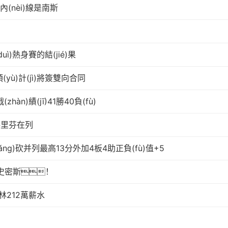
(nèi)線是南斯
)熱身賽的結(jié)果
ù)計(jì)將簽雙向合同
n)績(jī)41勝40負(fù)
援格里芬在列
ǎng)砍并列最高13分外加4板4助正負(fù)值+5
海史密斯！
林212萬薪水