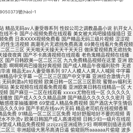
9050373號(hào)-1
被鸡巴操逼 欧美日本一区二区点击进入 欧美最新免费一区二区三区 无码人妻丰满熟妇区毛片 久久99这里精品8国产 日本亚洲欧美一区二区视频 亚洲一区二区精品线观看 在线观看亚洲精品国产福利app 真人版肏屄视频在线观看 肌肌插小穴视频 亚洲欧洲日产v特级毛片 用力舔,爽歪歪 亚洲东京热无码av专区 亚洲精品一区二区在线电影 大jb艹我的逼 不卡国产精品欧美一区二区 欧美亚洲区一区二区三区 三级片在线精品 久在线中文乱码免费视频 15min摘花出血视频 产精品无码久_亚洲国产精 下一篇久久久久久18p 张柏芝用嘴给陈冠希高潮 大鸡吧操小逼嗷嗷叫视频 制服诱惑中文字幕国产精品 a毛片全免费版全免费观看 久久久久久久久久久久38 亚洲精品国产品国语原创 99久久一区二区三区免费 久久久日韩成人精品电影 尹人香蕉久久99天天拍 国产精品丝袜肉丝出水 男生大鸡巴操逼美女大逼 51CG吃瓜网今日吃瓜 涩涩视频www88AV 亚洲成人avapp下载 寡妇大J8又粗又大视频 操操操个逼黄色视频网站 国产888视频在线观看 国产精品糟蹋漂亮女教师 久久久久久久久久三级三级 中文字幕组一区二区三区 久久久久久不卡国产精品 色婷婷在线视频免费播放 武侠古典狠狠干 日本亚洲色大成网站WW 日韩无人区一卡二卡在线 欧r级荡公乱妇在线观看 男生和女生操逼视频国产 国产女人高潮嗷嗷嗷叫 精品国产精品网麻豆系列 男生把女生插流水的视频 爱抚视频国产精品一区二区 日本丰满风骚巨乳美少妇 国产19岁女人被插视频 岛国av电影免费在线观看 国产欧美第一页 你懂的在线视频亚洲国产 AAA一级毛片免费韩国 男生插女生骚穴被射网站 在线观看日本不卡一区二区 国产精品日日做人人爱 久久久精品免费免费高清 色吊丝中文字幕在线观看 最新国产精品 国产精品 三级片在线精品 1000部精品久久久久久 大鸡巴操逼视频网址免费 打鸡巴操小逼免费视频道 亚洲国产制服丝袜无av jav一区二区hjhj 被揉到高潮揉出奶水视频 亚洲成人中文字幕一区二区 日韩欧美国产亚洲一区二区 在线观看啊啊啊喷水视频 欧美熟妇另娄久久久久久 老司机亚洲精品影院在线 第九色区aⅴ天堂久久香 青青青免费网站在线观看 亚洲人不卡另类日韩精品 18无码粉嫩小泬无套在线观看 国产精品丝袜一区二区三区 精品国产一区二区三区色欲 国产妓女牲a毛片 国产精品videossex久久发布 最大胆极品欧美人体视频 日本片在线观看美女被操 大学女厕课间沟拍大屁股 成人小说亚洲一区二区三区 免费观看狠狠操调教骚货 男女高潮又爽又黄又无遮挡 俄罗斯高清一区二区三区 性色做爰片在线观看ww 欧洲女生十四个喷液视频 韩国三级中文字hd无码 美女裸体爆乳张开腿喷水 东北老女人熟女啪啪视频 久久精品国产亚洲5555 欧美激情啪啪a爱 一级黄色录像片久久的爱 国外网站大全 91啪国产视频 啊啊啊嗯嗯视频免费轮奸 人妻夜夜添夜夜无码av茄子视频 大鸡吧好大嗯啊操我视频 骚人色片丝美女黄色视频 高清中文字幕男人的天堂 夜夜躁狠狠躁日日躁人妖 国产成人无码a区视频在线观看 被强暴内射的美少妇人妻 亚洲无人区天空码头IV 久久精品123 一女被两根凶猛挺进视频 黄网站色视频网站免费 精品欧美一区二区三区久 69视频在线免费观看一区 少妇高潮久久久久久软件 国产日本草莓久久久久久 最近最好的中文字幕免费 被暴雨淋湿爆乳少妇正在播放 精品国产高清在线看国产 插穴谁有黄色网址给一个 又大又粗又黄又爽的黄片 蜜芽忘忧草三区老狼大豆 成人精品高清视频在线观看 啊舒服死了好大插穴视频 久久福利电影网 十八禁午夜私人在线影院 欧美欧美一区欧美二区区 99re 视频在线观看 欧美三级不卡在线播放 打鸡巴操小逼免费视频道 破了亲妺妺的处免费视频国产 日本www免费人成网站 91亚洲国产成人精品看片 农村少妇97av毛片网 欧美性生活日本少妇人妻 曰日本一级二级三级人人 亚洲中文字幕无码永久免弗 夜夜躁狠狠躁日日躁人妖 C0M操操操逼逼逼大通 午夜成人无码免费看网站 国产精品美女久久久久三级 午夜精品久久久内射近拍高清 国产精品啊啊啊在线观看 国产偷亚洲偷欧美偷精品 色国产在线视频一区二区 国产在线色视频 国产三级不卡视频在线观看 男生插入女人下面的视频 久久伊人色av天堂九九 性感美女自慰自己的骚逼 哥哥的女人完整版在线观看 骚逼嫩穴研究院 男人天堂久久久一区二区 国产午夜福利100集发布 美女被操逼流水调教视频 大鸡巴操淫荡骚女人视频 成熟丰满熟妇xxxxx 丰满熟女一区二区三区91 最刺激特黄的欧美三级本能 加勒比中文字幕在线播放 操美女明星BB在线视频 青青久精品观看视频最新 国产偷亚洲偷欧美偷精品 欧洲按摩高潮A级中文片 美女被大鸡巴强爆B出水 老女人用润滑油日比视频 精品一区二区三区中文在线 国产精品99久久久久久宅男 人妻福利视频 黄色视频在97 女生被操免费视频的网站 中文字幕人妻熟人妻熟丝袜美 人人人妻人人爽欧美一区 亚洲精品久久久蜜臀av 色老头在线一区二区三区 日韩a片r级无码中文字幕久久 骚逼黄色免费视网站真人 插曲视频免费高清观看在线播放 老少配hd牲交 精品少妇人妻久久av免费 国产91精品一区二区蜜桃 免费操逼黄视频 久久久无码人妻精品无码 亚洲 欧洲 日韩 国产 免费看ww视频网站入口 久久精品国产成人 国产精品国产高清国产专区 日韩国10次美女黄视频 欧美牲av欧aa片 久久精品国产波多野结衣 国产精品丝袜一区二区三区 国产av天堂亚洲国产av刚刚碰一 三级网站网址久久久久久 高潮毛片无遮挡免费高清 黄色片又湿又骚 亚洲一区二区精品在线观看 精品久久久一区二区国产 亚洲一区二区精品久久久 国产开嫩苞在线播放视频 欧美人与动牲交欧美精品 在线观看的无码国产h片 国产偷亚洲偷欧美偷精品 特级毛片a片全部免费播 国产精品天天看 一个人深夜激情在线观看 吃上面搞下面的很爽视频 欧美精品高清一区二区灬 国产三级不卡视频在线观看 国产v综合v亚洲欧美久久 欧美又大粗又爽又黄大片视频 情侣网站大黄网 男生鸡巴插进女人逼视频 大鸡吧逼逼碰撞 苍井空被躁50分钟5分钟免费 国产黄a三级一级二级观看 可以看全身污女的qq号 无码粉嫩虎白一线天在线观看 波多野结衣在线观看 美女被鸡吧操逼 国产精品动漫久久久久久 日韩精品欧美在线视频在线 3p艹嗯嗯啊啊 把大鸡巴插进美女的洞里 娇妻被两个老头疯狂进出 男男绑床头贯穿哭囚禁h 又粗又大又硬毛片免费看 午夜激情福利在线免费看 在线不卡的在线综合电影 日本熟妇的诱惑中文字幕 日本成年人黄色三级网站 啊～大肉棒操死骚穴视频 午夜精品久久久久久久久 青青草原人成视频在线观看 青青草99久久精品国产 2020久久国产精品爱 久久精品成人免费观看三 爱鲁鲁在线视频免费观看 农村胖肥胖女人操逼视频 中文字幕人妻熟人妻熟丝袜美 国产精品中文字幕在线三级 成人亚洲精品一区二区三区 日本欧美人艺木之色噜噜 中文字幕免费一区二区在线 青草制服丝袜一区第一页 欧美精品23页在线观看 国产熟女一区二区三区五月婷 欧美成人精品三级网站 国产免费小视频在线观看 国产精品99久久久久久宅男 国产三级精品三级在线播放 驯服已婚人妻hd中文字幕 舔骚穴小黄视频 国产精品一区二区三在线 亚洲国产精品热久久最新 波多野结衣bt 久久久久久91 在线观看亚洲精品国产福利app 激情五月综合色婷婷综合 在线视频免费观看www动漫 一区二区三区羞羞的视频 欧美一区二区三区免费高 女子扒开骚逼给人草网站 av小四郎在线最新地址 阿联酋航空美女骚逼视频 成人免费一区二区三区av 肏女人大逼肏大逼肏女人 巨乳中文无码亚洲 亚洲导航久久久久久久久 久久国产亚洲一区精品露脸 我想看中国女人的大肥逼 男生鸡鸡痛女生鸡鸡网站 欧美真人大鸡巴射精集锦 曰本XXXXX 最近最好的中文字幕免费 肉体裸交137大胆摄影 久久综合之综合久久97 天天夜i日日清莫一97 大鸡吧猛烈操小嫩逼视频 男人叽叽猛插女人逼影视 久久一区二区三区久久久 午夜视频 无码 亚洲领先的自拍视频网站 91丨九色丨国产熟女麻豆 娇妻粗大高潮白浆 国产成人精品视a片 色肉肉视频操逼 丰满老熟妇大尺度人体艺 亚洲男同打飞机射精视频 亚洲最新成人无码网站 欧美美女被鸡巴插逼视频 又硬又粗又大一区二区三区视频 18禁真人抽搐一进一出 欧美熟妇dodk巨大 国产va免费精品高清在线 精品熟女少妇av久久图 小泽玛利亚无码一区二区 国产成人av大片大片在线播放 看大陆韩国美国毛片视频 手机自拍B毛视频免费看 鸡巴操洞穴在线视频播放 看一下操逼大片 公么的粗大满足了我小莹 美腿丝袜诱惑久久亚洲国产 精品国产日韩欧美一区二区 欧美一区二区三区视视频 亚洲成在人线av品善网好看 极品久久久久久久久久三情 一本色道久久—综合亚洲 女子被岔开嫩逼免费观看 男生j插女生逼免费网站 品综合久久AV一区2区 亚洲色欲久久久久综合纲 大吊日无毛小逼 日韩国10次美女黄视频 亚洲欧美中文字幕第一页 伊人狼操女老师骚穴女优 欧美干少妇屄视频直接看 黄页污视频在线观看视频 成人亚洲av网站在线看 精品国产一区二区三区色欲 日美肏屄视频一 无码人妻一区二区三区一 久久国产加勒比精品无码 一级a做片免费久久无码 婷婷精品国产亚洲av麻豆 亚洲精品国产第一综99久久 多个大鸡巴操逼一级黄片 大机巴橾大逼真人棵体视 操逼片小逼片日韩小逼片 国产亚洲精品久久久久久久软件 久久综合给合久97色 农村熟妇乱子伦拍拍视频 久久精品www 在线观看女生被操的网站 成人h视频在线观看网站 亚洲av男人的天堂精品 国产色av网站入口免费 色琪琪午夜理论官网影院 2022国产精品永久在线 扒开女人屄再插鸡巴视频 国第二产在线无码精品区 日本熟妇无码亚洲a人片 色婷婷一区二区三区aⅴ 国产又长又爽又猛又粗视频 国产刺激国产精品国产二区 亚洲综合色婷婷久久精品 国产精品久久久久久久人热 午夜精品一区二区三区在线视 无码人妻丰满熟妇啪啪区 九九热这里只有精品12 精品熟女碰碰人人a久久 国产亚洲精品久久久久蜜臀 久久久一本精品99久久精品66 成人a视频高清在线观看 日韩欧美中文字幕精品 二十不惑最后一集在线观看 亚洲精品国产第一综合色吧 成人?亚洲?免费?视频 最新果冻传媒在线观看免费版 天堂网AV无码一区二区 朋友的丰满人妻HD中文 夜夜操夜夜操天天操天天操 日韩成人性生活一级视频 国偷窥女厕嘘嘘av不卡 一级黄色夫妻性生活片子 中文字幕亚洲一区二区三区 欧美日韩国产狼人久久久 九九久久精品免费视频观看 大鸡巴日大鸡巴 91超碰caoporn 国产成人精品cao在线 国产又大又黑又粗免费视频 娇妻与公h喂奶 国产精品无码一二区免费 中文字幕乱码第一二三区 亚洲综合国产精品第一页 国产爱豆剧果冻传媒在线 亚洲成a人片 国产挤奶水主播在线播放 国产精品女人精品天天久久 13一14周岁无码a片 国产精品丝袜拍在线观看 大吊日小逼免费黄色电影 欧美日韩国内一区二区三区 日韩精品国产精品中文字幕 小说区另类小说激情文学 把阴茎插进女人口内视频 农村胖肥胖女人操逼视频 啊啊啊啊啊啊嗯嗯嗯视频 日韩视频一区二区三区观看 成人黄疸从哪个部位开始黄 麻豆黄色在线观看高清国产 国产亚洲精99品精99 韩国三级电影热情的邻居 欧美黄色一级aaaaa 熟女中文字幕一区二区三区 中字无码av手机看av 五月精品夜夜春夜夜爽久久 快插进去舔视频 波多野结衣Av直接播放 大肉棒插插视频 国产v精品欧美精品v日韩 色综合久久九无码网中文 久久久有码一区二区三区 婷婷爱在线观看免费视频 无码播放一区二区三区 欧美性视频一区百花视频 大鸡巴一下子插到底儿啦 狠狠色噜噜色狠狠狠综合久久 免费能收黄台的直app 亚洲av精品久久久久a 成人在线日韩免费一卡二卡 久久人妻视频3乱一二区 少妇放荡的呻吟干柴烈火 巨乳人妻的诱惑韩国电影 日韩欧美一区二区在线观看 操女生免费网站有限公司 国内无遮码无码 91九色PORON观看 清纯女仆装自慰流白汁 久久99亚洲精品久久99果冻 女生扒开尿口让男生桶爽 下面一进一出好爽视频 亚洲精品中文字幕无码AV 国产精品一区二区三区v COS色妞视频一级毛片 国产一级毛片夜一级毛片 岛国av电影免费在线观看 精品国产精品国产99网站 婷婷精品国产亚洲av麻豆 性做久久久久久久久不卡 亚洲熟妇av一区二区三区浪潮 欧美性生活日本少妇人妻 骚逼被操黄色片 性少妇中国内射xxxx狠干 手插逼里视频? AV无码国产在线看网站 人人妻人人澡人人爽视频毒 午夜男女羞羞爽爽爽视频 插大胸美女逼逼 久久精品999国产亚洲 日韩大学生美女一区二区 国产精品亲子乱子伦xxxx裸 不卡一区二区三区av电影 龙泽玛丽亚电影在线观看 国产三级精品三级男人的天堂 69黄在线看片免费视频 人与嘼在线A片观看免费 尤物爆乳av导航 口国产成人高清在线播放 91丝袜精品久久久久久久 久久av动态图一区二区 久久久久亚va无码区首页 男人插女人骚视频998 亚洲成年人免费网站观看 亚洲欧美中文字幕第二十 麻豆乱码国产一区二区三区 一受多攻同做h嗯啊巨肉 jizz中国老师高潮喷水 黑丝骚逼女被操 午夜av网址在线观看免费 愉情按摩中文字幕理伦片 无码av天堂一区二区三区 亚洲码欧洲码一二三区麻豆 人妻中字幕出轨中文字幕 久久精品人人做人人爱爱 盗摄私密推油视频一二区 天天日天天操天天操天天操 诱人的邻居人妻中文字幕 午夜影视啪啪免费体验区 在线成a毛片免费播放 亚洲尤物内射超碰 大肉大捧一进一出好爽作文 无码粉嫩虎白一线天在线观看 大鸡巴搞我视频 免费真h视频网站无码 av韩国麻豆免费在线观看 朋友的丰满人妻hd 免av在线观看网站 av视频在线观看 久久久久久饥渴少妇高潮 久久不卡亚洲一区二区三区 中文亚洲爆乳无码专区 99r精品视频这里免费 国产青青草久久亚洲精品 亚洲a色91精品免费看 国产av偷闻女邻居内裤被发现 下面一进一出好爽视频 爱鲁鲁在线视频免费观看 九九re在线观看免费视频 久久国产亚洲精品夜夜夜 亚洲男人的天堂国产av 国产成人欧美视频在线观看 成人国产亚洲精品A区天堂 真人男女猛烈裸交动态图 大鸡巴操小骚逼真实视频 被插喷在线播放 中文字幕组一区二区三区 亚洲va欧美va天堂v国产综合 国产精品性夜天天拍拍 亚洲欧美另类自拍第一页 欧美精品亚洲精品日韩1818 国产熟女一区二区三区五月婷 啊不要操逼视频喷水变态 国产精品一区二区……～ 亚洲熟女av综合网丁香 人妻中文字字幕在线乱码 日韩中文高清字幕 久久 久久综合色一区二区三区 国产欧美精品一 韩国理论片无码国产精品 日韩欧美一区二区三区不卡 在线播放亚洲欧美小视频 亚洲18色成人网站www 欧美69久成人做爰视频 国产精品一区二区久久hs 国产欧美精品久久99亚洲 欧美成人网在线综合视频 久久精品国产亚洲av蜜色 日韩av主播电影在线观看 欧美日韩蜜臀精品综合网 大屁股熟女少妇一区二区 啊…哦…操熟女的大黑逼 人体艺术在线观看 国产大鸡巴操逼 成人小说亚洲一区二区三区 大尺度av在线免费观看 与嫂嫂操屄视频 男人把昆吧放女人屁股里 秋霞在线观看无码av片 山村爆操偷偷操91av 夜夜躁狠狠躁日日躁av 亚洲国产精品一区二区久久 国产成人精品日本亚洲i8 男人操女人逼能看的视频 久久一区二区精品夜夜嗨 亚洲欧美中文字幕第一页 日韩av一区二区精品不卡 黑人大点吊大战中国少妇 亚洲成年人免费网站观看 久久久精品国产色欲AV 国产男女黄视频在线观看 2020亚洲男人的天堂 另类重口特殊av无码 日日日日日日日日日日操 欧美激情精品久久久久久 国产白丝制服被啪到喷水视频 盗摄私密推油视频一二区 国产理论av在线第一页 国产成人精品一区二三区 最新永久免费av无码网站 2020亚洲欧美国产日韩 我要看中国高清大屌操逼 欧美精品国产精品日韩电影 freexx黑人欧美色欲大战视频 AV大鸡八疯狂抽查骚逼 男女啪视频免费观