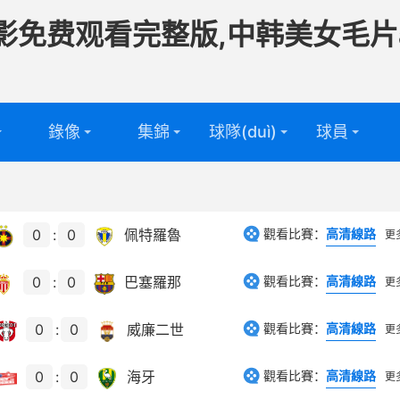
影免费观看完整版,中韩美女毛片
錄像
集錦
球隊(duì)
球員
頻
足球球隊
足球球員
(duì)
頻
籃球球隊
籃球球員
0
:
0
佩特羅魯
觀看比賽：
高清線路
更
(duì)
0
:
0
巴塞羅那
觀看比賽：
高清線路
更
0
:
0
威廉二世
觀看比賽：
高清線路
更
0
:
0
海牙
觀看比賽：
高清線路
更