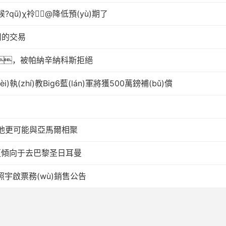
)候?qū)χ袊@降低預(yù)期了
司的交易
斯，被帕納辛納科斯拒絕
(zhí)教Big6藍(lán)軍將獲500萬鎊補(bǔ)償
他更可能與亞馬爾相聚
維斯更傾向于去巴黎圣日耳曼
s日照宇啟票務(wù)銷售公告