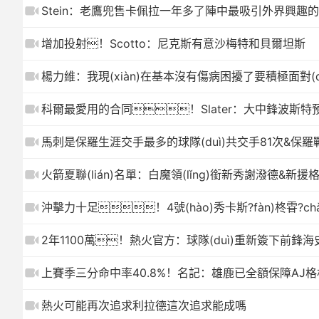
Stein：老鷹兜售卡佩拉一年多了陣中最吸引外界興趣的內
增加投射！Scotto：尼克斯有意沙梅特和貝爾坦斯
楊力維：我現(xiàn)在基本沒有傷病困擾了要積極面對(duì
科爾最愛用的合同！Slater：大中鋒波斯特預(y
馬刺是保羅生涯交手最多的球隊(duì)共交手81次&保羅戰(zhà
火箭夏聯(lián)名單：白魔領(lǐng)銜新秀謝潑德&新
沖擊力十足！4號(hào)秀卡斯?fàn)柊雸?ch
2年1100萬！熱火官方：球隊(duì)重新簽下前鋒
上賽季三分命中率40.8%！名記：雄鹿已全額保障AJ格
熱火可能再次追求利拉德這次追求能成嗎