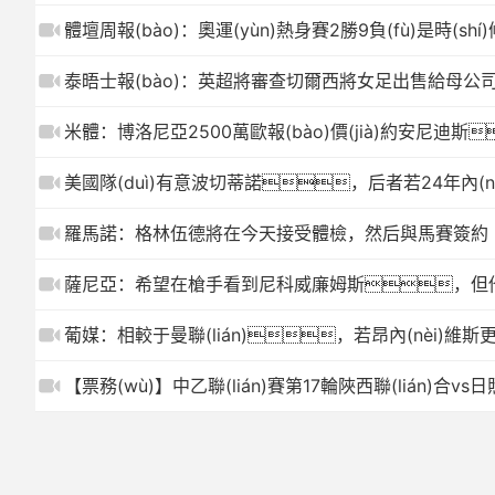
體壇周報(bào)：奧運(yùn)熱身賽2勝9負(fù)是時(shí
泰晤士報(bào)：英超將審查切爾西將女足出售給母公
米體：博洛尼亞2500萬歐報(bào)價(jià)約安尼迪
美國隊(duì)有意波切蒂諾，后者若24年內(nèi)執
羅馬諾：格林伍德將在今天接受體檢，然后與馬賽簽約
薩尼亞：希望在槍手看到尼科威廉姆斯，但
葡媒：相較于曼聯(lián)，若昂內(nèi)
【票務(wù)】中乙聯(lián)賽第17輪陜西聯(lián)合v