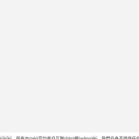
有內(nèi)容均來自互聯(lián)網(wǎng)，我們自身不提供任何直播信