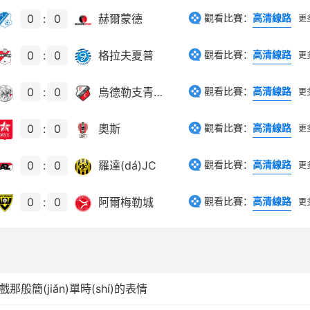
0
:
0
赫爾蒙德
觀看比賽：
高清線路
更
0
:
0
格拉夫夏普
觀看比賽：
高清線路
更
0
:
0
烏德勒支青年隊(duì)
觀看比賽：
高清線路
更
0
:
0
奧斯
觀看比賽：
高清線路
更
0
:
0
羅達(dá)JC
觀看比賽：
高清線路
更
0
:
0
阿爾梅勒城
觀看比賽：
高清線路
更
那般簡(jiǎn)單時(shí)的表情