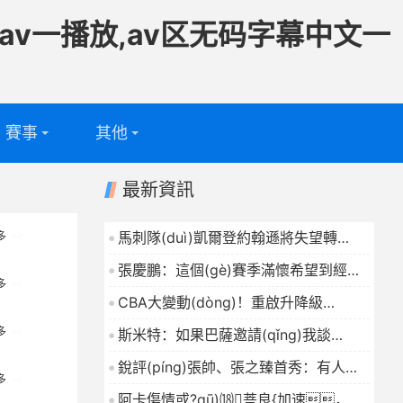
av一播放,av区无码字幕中文一
賽事
其他
足球
專題
最新資訊
籃球
電視頻道
馬刺隊(duì)凱爾登約翰遜將失望轉
多
(zhuǎn)化為勝利，獲NBA年
問答
張慶鵬：這個(gè)賽季滿懷希望到經
度最佳第6人獎(jiǎng)
2026-04-25
多
(jīng)歷各種困難沒有完成北京球迷的希
CBA大變動(dòng)！重啟升降級
望
2026-04-25
(jí)，8支球隊(duì)打附加
多
斯米特：如果巴薩邀請(qǐng)我談
賽，外援政策推倒重來
判，我完全愿意并且正好有時
銳評(píng)張帥、張之臻首秀：有人在
2026-04-25
(shí)間
多
2026-04-25
馬德里賽場(chǎng)上繡花，有人
阿卡傷情或?qū)⒅菩良{加速，紅