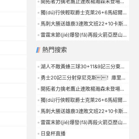
開拓者力擒老鷹止連敗楊瀚森未登場
2026-01-16
(chǎng)夏普24+9CJ戰(zhàn)舊主20
獨(dú)行俠輕取爵士克萊26+6馬紹爾
分
2026-01-16
22+6+4森薩博27分
2026-01-16
馬刺大勝送雄鹿3連敗文班22+10卡斯?
fàn)?9+10字母哥21+5
2026-01-16
雷霆末節(jié)爆發(fā)再殺火箭亞歷山大
連續(xù)112場(chǎng)20+杜蘭特23中
熱門搜索
7
2026-01-16
湖人不敵黃蜂三球30+11&9記三分東契
奇39分詹姆斯29+9+6
2026-01-16
勇士20記三分射穿尼克斯！庫里
27+7巴特勒32+8穆迪三分9中7
開拓者力擒老鷹止連敗楊瀚森未登場
2026-01-16
(chǎng)夏普24+9CJ戰(zhàn)舊主20
獨(dú)行俠輕取爵士克萊26+6馬紹爾
分
2026-01-16
22+6+4森薩博27分
2026-01-16
馬刺大勝送雄鹿3連敗文班22+10卡斯?
fàn)?9+10字母哥21+5
2026-01-16
雷霆末節(jié)爆發(fā)再殺火箭亞歷山大
連續(xù)112場(chǎng)20+杜蘭特23中
日皇杯直播
7
2026-01-16