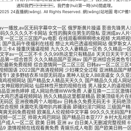
通知我們，我們會(huì)第一時(shí)間處理。
-2025 24直播網(wǎng). All Rights Reserved.
網(wǎng)站地圖
粵ICP備1
v一播放,av区无码字幕中文一区
俄罗斯黄片操逼 影音先锋男人站 精品无码av人妻受辱系列 性奴公司之调教晶晶小说 扒开女人屄再插鸡巴视频 黑鸡巴操老骚逼 狂操东北农村人妻三级片 av无码久久久久久不卡网站 女性的胸夹住男生的隐私 亚洲成av人片在线不卡 国产小视频免费在线观看 美女被大鸡吧操插操插日 亚洲综合国产精品第一页 性久久久久久久 性色av一区二区三区夜夜 一区二区三区国产av电影 在线观看啊啊啊喷水视频 大鸡吧视频免费 日本XXXX视频免费看 国产精品无码三级片视频 涩涩视频www88AV 日本阿v片一区二区三区 欧美一区三区日韩版夜黑 国产乱码午夜福利在线视 想让大鸡巴透逼视频网站 俄罗斯女人的性生活视频 高潮毛片无遮挡免费高清 69黄在线看片免费视频 dxj在线视频免费观看 久热这里只精品99国产6 一本大道一卡2卡三卡4 操重庆骚逼视频 九九久久人妻精品一区色 久久精品一区二区二三区 天天啪天天操天天干天天日 做床爱视频真无遮挡免费 国产大学生午夜视频网站 亚州一区二区五码在线观看 久久中文字av一区二区不卡 久久99热这里只有精品8 天天日天天干天天操夜夜爽 国产不卡高清视频在线观看 老色鬼精品视频在线播放 91扒开骚逼被大鸡八操 四虎影视无码永久免费看 国产亚洲精品第一综合首页 久久久精品国产亚洲av 国产亚洲综合另类色专区 国产日韩欧美一区二区三区 九九免费精品视频在这里 亚洲 欧洲 小说 自拍 日韩AV第二页 啊啊啊插给我射进来视频 国产乱子伦最新免费视频 综合激情网一区二区三区 日韩av一区二区三区电影 啊啊啊鸡巴操我好爽视频 国产成人精品午夜福利软件 无遮挡高潮国产免费观看 国产av精品国语对白国产 国产最爽的乱淫视频国语 2022国产高清视频网 少妇裸交全过程 亚洲精品国产精华液 精品无av人妻受辱系列 97人人模人人爽人人喊网 中字幕视频在线永久在线 男人插女人骚视频988 国产三级精品三级在线专1 波多野结衣系18部无码观a 黑种人玩女人BB浪逼女 久久亚洲精品中文字幕 一区二区三区国产中文字幕 亚洲综合激情六月婷婷色 黑森林尤物精品∧v导航 插大胸美女逼逼 成年美女黄色搞鸡视频网站 国产精品女人精品天天久久 国产精品久久成人网站 无码刺激a片短视频 欧美日韩一区二区三区影院 蜜臀av福利无码一二三 av不卡一区二区在线观看 精品一区二区无av 男生插进女神屁眼的网站 仙踪林性开放的视频在线 男人操女人的逼视频网站 美女视频在线观看免费观看 亚洲欧美日韩在线精品一区 大鸡巴插入小姨妹B视频 黑色丝袜无码中中文字幕 久久精品国产精品亚洲色婷婷 成人网站色情WWW免费 人妻互换一二三区激情视频 国产麻豆一二区在线观看 xxxxx尤物在线一区 久久久久久久久公牛影视 朝鲜美女黑毛bbw 久久婷婷五月综合色首页 想让大鸡巴透逼视频网站 热久久精品这里都是精品 欧美顶级毛片在线播放 国产成人久久久精品品牌 国产精品久久久久久久密月 亚洲国产精品热久久最新 亚洲av无一区二区三区 亚洲va熟妇自拍无码区 亚洲夜晚两个人啪啪av 日韩永久免费无码无卡 无码绝顶敏感痉挛抽搐潮喷 69堂成人精品免费视频 国产酒店大学生情侣宾馆 大鸡巴操无毛女视频观看 日本五级伦理片 欧美成人网在线综合视频 床震吃乳强吻扒内裤漫画 舔骚妇淫穴网站 三级国产精品久久久99 国产手机在线αⅴ片无码 精品老司机在线视频香蕉 国产日韩欧美久久一区二区 日本网站一区二区三区四区 两人爽爽爽无码免费视频 欧美乱人伦视频中文字幕 99久久久无码国产精品免费 91精品一区二区三区免费 哈好舒服哈好不要的视频 青青草伊人免费在线观看 又色又爽又黄的视频人妻 日韩午夜精品视频一区二区 帅哥大鸡巴网站 国产精品日本亚777 乡村大乱纶肥水不外流v 欧美日韩国产成人高清视频 日韩少妇一级片在线观看 亚洲熟妇乱女区二区三区 自拍偷拍 视频一区二区 欧美亚洲国产成人一区二区 欧美 日韩 亚洲 av 白日美人无删减完整视频 69堂成人精品免费视频 jzzijzzij亚洲成熟少妇 啊啊啊别插进去啊啊视频 某某电视剧在线观看全集免费播放 久久久久久久亚洲精品9 激情视频在线观看黄免费 青娱乐成人电影 国产欧美日韩一区二区三 非洲超级大黑吊高清日逼 偷窥厕所aaaaaa片偷窥 波多野结av无码 精品国产三级大全在线观看 亚洲精品一区二区高清在线 白死袜的妹妹叽叽对叽叽 久久久久精品国产人妻一区二区 中文字幕人妻熟人妻熟丝 欧美日韩一区二区三区五区 北京美女肏屄视 女同一区二区三区不卡免费 日韩美女大学生操逼视频 大奶子美女操逼 不卡的av网站在线播放 日本一区高清免费在线观看 欧美性生活日本少妇人妻 丁香婷婷亚洲六月综合色 凌晨与午夜的距离电影日本 浮力影院最新地址路线1 国产一区欧美一区日韩一区 99热久久精品最新地址 久久一区二区三区久久久 久草视频在线这里只有精品 国产亚洲欧美日韩在线一区 你懂的在线视频亚洲国产 中文字幕熟人丝袜人妻痴汉 校春色亚洲激情制服诱惑 五月天婷婷在线观看高清 三级片中文字幕在线欧美 AV线高清无码系列网站 久久国产高清伦理久久一 男人爆插女人逼免费观看 干浪叫老婆免费视频对白 h版欧美一区二区三区四区 麻豆国产av超爽剧情系列 久久精品www 91精品91久久777 精品国产高清在线看国产 五月天天天开心激情网站 日本做受高潮好舒服视频 日韩人妻无码精品无码中文字幕 国产古代皇宫一级a毛片 又色又爽又黄的吃奶视频 在线免费h视频 末成年女av片一区二区 亚洲精品中文字幕乱码三区 医生H湿透纯肉放荡文 制服丝袜天堂网在线观看 伊人精品影院一本到综合 黄色资源网久久资源365 亚洲国产成人手机在线电影 喜怒不形于色的最高境界 18 在线 播放 国产 男生喜欢看的污网站免费 97天天做天天爱夜夜爽 好湿?好紧?太爽了游戏 亚洲综合久久一区二区三区 亚洲人成网站18禁动漫无码 办公室国产a国产片免费 一区二区三区国产好的精品 九色在线porny张津瑜 最新亚洲人成人无码网站 xl司令第一季动漫全集观看 爱情岛论坛无码AV在线 鸡巴操逼心视频 美女被大鸡巴强爆B出水 www夜插内射视频网站 国产精品久久久久久久夜 尤物麻豆亚av无码精品 小12萝裸体洗澡加自慰 免费观看又色又爽又黄的软件 日日弄天天弄美女bbbb 五月婷婷亚洲激情综合网 色又黄又爽18禁免费网站 欧美国产精品 一区二区 jiZZ丰满农村胖女人 男生肏女生小穴吞精视频 国内美女白浆视频久久网 2021精品久久久久精品免费网 一受多攻同做h嗯啊巨肉 观看国产色欲色www 骚逼被大鸡巴操软的视频 国产蜜臀精品久久久网站 色婷婷狠狠久久综合五月 狠狠躁18三区二区一区 被c哭着爬走又被拉回来调教 日韩无码激情电影A91 国产精品久久久久久久密月 欧美性猛交xxxxx 一级片在国产线免费播放 一个色综合高清在线观看 亚洲最大的中文字幕无码 扣逼视频啊啊爽～大啊啊 喷水视频母狗被操的好爽 欧美第一次开笣 尤物视频在线h 欧美久久久精品一区二区 国产3D彩漫活蒸赵雨璐 欧美精品99久久久久久 外国屌肏中国屄 日本精品一区二区三区试看 h版欧美一区二区三区四区 日本一区二区久久人妻高清 客厅里h亲女 亚洲一区二区啊射精日韩 夜晚男人18app在线 操中年妇女的黑毛绒绒逼 大白妇bbwbbw高潮 扒开老师双腿猛操gif 国内精品久久久久久人妻 成年午夜福利片在线观看 蜜臀av性久久久久蜜臀aⅴ 亚洲精品无码久久久久久久 真实国产乱子伦xxxx 国产精成人品日日拍夜夜 日韩97精品一区二区三区 亚洲另类激情综合偷自拍图 日批视频高潮好爽大鸡巴 欧美人与动牲交zozo 小明打小红屁股故事大全 午夜永久免费爽爽爽影院 9人人妻人人澡人人爽久久 内射中出日韩高清在线播放 国产欧美久久久久久精品 男女爽爽爽视频 插进来,好爽,操我视频 艳娒1一6全集无删减版 欧美一区二区三四在线观看 美女不穿衣服