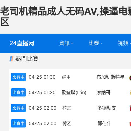
老司机精品成人无码AV,操逼电
区
資訊
比賽
視頻
熱門比賽
英超
全部
足球視
西甲
英超
籃球視
04-25 01:30
羅甲
布加勒斯特星
比賽中
意甲
西甲
04-25 01:30
歐籃聯(lián)
摩納哥
比賽中
德甲
意甲
04-25 02:00
荷乙
多德勒支
比賽中
法甲
德甲
04-25 02:00
荷乙
鄧伯什
比賽中
中超
法甲