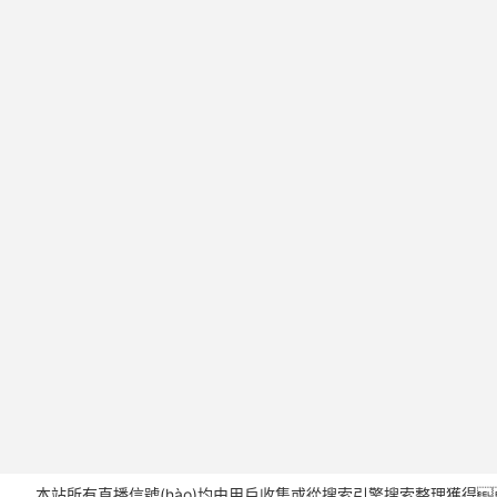
本站所有直播信號(hào)均由用戶收集或從搜索引擎搜索整理獲得，所