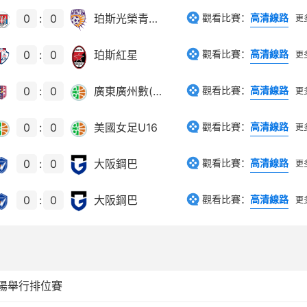
0
:
0
珀斯光榮青年隊
觀看比賽：
高清線路
更
0
:
0
珀斯紅星
觀看比賽：
高清線路
更
0
:
0
廣東廣州數(shù)科女足
觀看比賽：
高清線路
更
0
:
0
美國女足U16
觀看比賽：
高清線路
更
0
:
0
大阪鋼巴
觀看比賽：
高清線路
更
0
:
0
大阪鋼巴
觀看比賽：
高清線路
更
德陽舉行排位賽