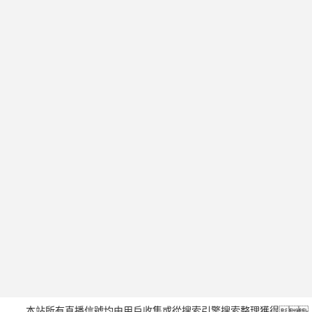
本站所有直播信號均由用戶收集或從搜索引擎搜索整理獲得，所有內(