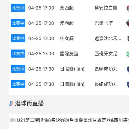
04-25 17:00
澳西超
黛安拉白鷹
比賽中
歐冠
中超
世界杯
歐冠
04-25 17:00
澳西超
巴爾卡塔
比賽中
歐洲杯
世界杯
04-25 17:00
中女超
遼寧沈北禾豐女足
比賽中
亞冠
歐洲杯
04-25 17:00
國際友誼
西班牙女足U16
比賽中
NBA
亞冠
04-25 17:30
日職聯(lián)
長崎成功丸
比賽中
CBA
NBA
04-25 17:30
日職聯(lián)
長崎成功丸
比賽中
CBA
逛球街直播
U21第二階段前8名決賽落戶重慶萬州甘肅定西&四川