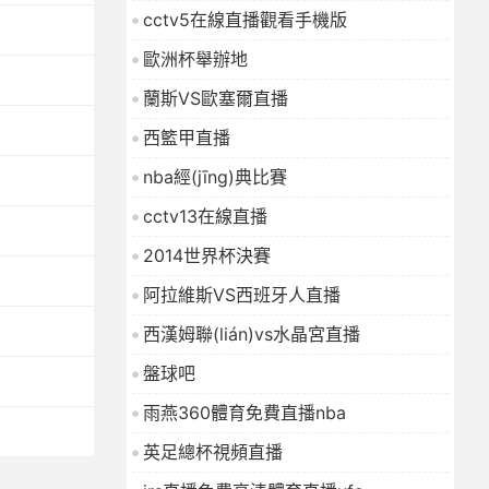
cctv5在線直播觀看手機版
歐洲杯舉辦地
蘭斯VS歐塞爾直播
西籃甲直播
nba經(jīng)典比賽
cctv13在線直播
2014世界杯決賽
阿拉維斯VS西班牙人直播
西漢姆聯(lián)vs水晶宮直播
盤球吧
雨燕360體育免費直播nba
英足總杯視頻直播