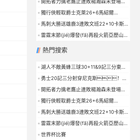
開拓者力擒老鷹止連敗楊瀚森未登場夏
2026-01-16
普24+9CJ戰(zhàn)舊主20分
獨行俠輕取爵士克萊26+6馬紹爾
2026-01-16
22+6+4森薩博27分
2026-01-16
馬刺大勝送雄鹿3連敗文班22+10卡斯
爾19+10字母哥21+5
2026-01-16
雷霆末節(jié)爆發(fā)再殺火箭亞歷山大
連續(xù)112場20+杜蘭特23中7
熱門搜索
2026-01-16
湖人不敵黃蜂三球30+11&9記三分東契
奇39分詹姆斯29+9+6
2026-01-16
勇士20記三分射穿尼克斯！庫
里27+7巴特勒32+8穆迪三分9中7
開拓者力擒老鷹止連敗楊瀚森未登場夏
2026-01-16
普24+9CJ戰(zhàn)舊主20分
獨行俠輕取爵士克萊26+6馬紹爾
2026-01-16
22+6+4森薩博27分
2026-01-16
馬刺大勝送雄鹿3連敗文班22+10卡斯
爾19+10字母哥21+5
2026-01-16
雷霆末節(jié)爆發(fā)再殺火箭亞歷山大
連續(xù)112場20+杜蘭特23中7
世界杯比賽
2026-01-16