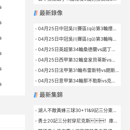
年！受害者被全網(wǎng)封禁、
粵勇
2026-04-25
多
最新錄像
還遭加害者起訴侵犯名譽！
2026-04-25
多
04月25日中冠吳川賽區(qū)第3輪煙臺
鑫海中天VS廣州海珠醒派全場錄像
04月25日中冠吳川賽區(qū)第3輪梅州
多
2026-04-25
強民VS武漢聯(lián)鎮(zhèn)全場錄像
04月25日英超第34輪桑德蘭vs諾丁漢
2026-04-25
多
森林全場錄像
2026-04-25
04月25日西甲第32輪皇家貝蒂斯vs皇
家馬德里全場錄像
2026-04-25
多
04月25日法甲第31輪布雷斯特vs朗斯
全場錄像
2026-04-25
04月25日意甲第34輪那不勒斯vs克雷
多
莫內(nèi)塞全場錄像
2026-04-25
最新集錦
湖人不敵黃蜂三球30+11&9記三分東契
奇39分詹姆斯29+9+6
2026-01-16
勇士20記三分射穿尼克斯！庫里
27+7巴特勒32+8穆迪三分9中7