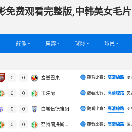
影免费观看完整版,中韩美女毛片
錄像
集錦
球隊
球員
頻
足球球隊
足球球員
頻
籃球球隊
籃球球員
0
:
0
塞曼巴東
觀看比賽：
高清線路
更
0
:
0
玉溪隊
觀看比賽：
高清線路
更
0
:
0
白城伍德維爾
觀看比賽：
高清線路
更
0
:
0
亞特蘭提斯U21
觀看比賽：
高清線路
更