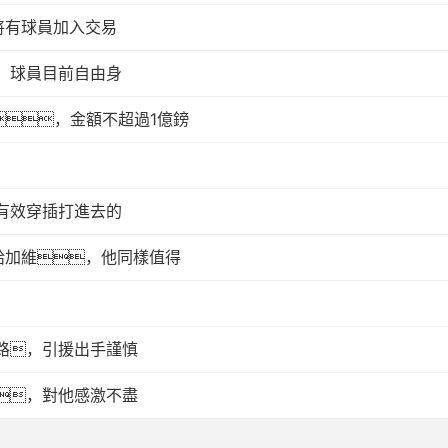
，將有球員加入交易
，球員目前自由身
中場，金額不超過1億鎊
有效穿插打進去的
送給加維，他同樣值得
思路，引援出手謹慎
，對他感激不盡