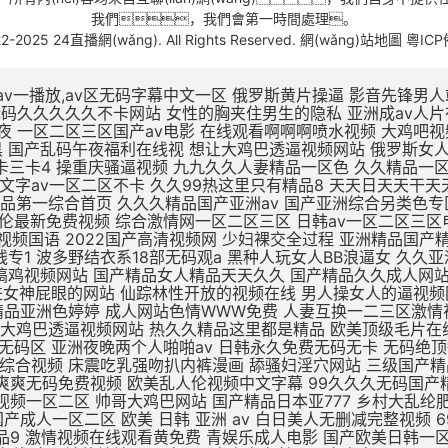
我們，我們會第一時間處理。
22-2025 24直播網(wǎng). All Rights Reserved.
網(wǎng)站地圖
粵ICP
v一播放,av区无码字幕中文一区
俄罗斯黄片操逼 影音先锋男人站 精品无码av人妻受辱系列 性奴公司之调教晶晶小说 扒开女人屄再插鸡巴视频 黑鸡巴操老骚逼 狂操东北农村人妻三级片 av无码久久久久久不卡网站 女性的胸夹住男生的隐私 亚洲成av人片在线不卡 国产小视频免费在线观看 美女被大鸡吧操插操插日 亚洲综合国产精品第一页 性久久久久久久 性色av一区二区三区夜夜 一区二区三区国产av电影 在线观看啊啊啊喷水视频 大鸡吧视频免费 日本XXXX视频免费看 国产精品无码三级片视频 涩涩视频www88AV 日本阿v片一区二区三区 欧美一区三区日韩版夜黑 国产乱码午夜福利在线视 想让大鸡巴透逼视频网站 俄罗斯女人的性生活视频 高潮毛片无遮挡免费高清 69黄在线看片免费视频 dxj在线视频免费观看 久热这里只精品99国产6 一本大道一卡2卡三卡4 操重庆骚逼视频 九九久久人妻精品一区色 久久精品一区二区二三区 天天啪天天操天天干天天日 做床爱视频真无遮挡免费 国产大学生午夜视频网站 亚州一区二区五码在线观看 久久中文字av一区二区不卡 久久99热这里只有精品8 天天日天天干天天操夜夜爽 国产不卡高清视频在线观看 老色鬼精品视频在线播放 91扒开骚逼被大鸡八操 四虎影视无码永久免费看 国产亚洲精品第一综合首页 久久久精品国产亚洲av 国产亚洲综合另类色专区 国产日韩欧美一区二区三区 九九免费精品视频在这里 亚洲 欧洲 小说 自拍 日韩AV第二页 啊啊啊插给我射进来视频 国产乱子伦最新免费视频 综合激情网一区二区三区 日韩av一区二区三区电影 啊啊啊鸡巴操我好爽视频 国产成人精品午夜福利软件 无遮挡高潮国产免费观看 国产av精品国语对白国产 国产最爽的乱淫视频国语 2022国产高清视频网 少妇裸交全过程 亚洲精品国产精华液 精品无av人妻受辱系列 97人人模人人爽人人喊网 中字幕视频在线永久在线 男人插女人骚视频988 国产三级精品三级在线专1 波多野结衣系18部无码观a 黑种人玩女人BB浪逼女 久久亚洲精品中文字幕 一区二区三区国产中文字幕 亚洲综合激情六月婷婷色 黑森林尤物精品∧v导航 插大胸美女逼逼 成年美女黄色搞鸡视频网站 国产精品女人精品天天久久 国产精品久久成人网站 无码刺激a片短视频 欧美日韩一区二区三区影院 蜜臀av福利无码一二三 av不卡一区二区在线观看 精品一区二区无av 男生插进女神屁眼的网站 仙踪林性开放的视频在线 男人操女人的逼视频网站 美女视频在线观看免费观看 亚洲欧美日韩在线精品一区 大鸡巴插入小姨妹B视频 黑色丝袜无码中中文字幕 久久精品国产精品亚洲色婷婷 成人网站色情WWW免费 人妻互换一二三区激情视频 国产麻豆一二区在线观看 xxxxx尤物在线一区 久久久久久久久公牛影视 朝鲜美女黑毛bbw 久久婷婷五月综合色首页 想让大鸡巴透逼视频网站 热久久精品这里都是精品 欧美顶级毛片在线播放 国产成人久久久精品品牌 国产精品久久久久久久密月 亚洲国产精品热久久最新 亚洲av无一区二区三区 亚洲va熟妇自拍无码区 亚洲夜晚两个人啪啪av 日韩永久免费无码无卡 无码绝顶敏感痉挛抽搐潮喷 69堂成人精品免费视频 国产酒店大学生情侣宾馆 大鸡巴操无毛女视频观看 日本五级伦理片 欧美成人网在线综合视频 床震吃乳强吻扒内裤漫画 舔骚妇淫穴网站 三级国产精品久久久99 国产手机在线αⅴ片无码 精品老司机在线视频香蕉 国产日韩欧美久久一区二区 日本网站一区二区三区四区 两人爽爽爽无码免费视频 欧美乱人伦视频中文字幕 99久久久无码国产精品免费 91精品一区二区三区免费 哈好舒服哈好不要的视频 青青草伊人免费在线观看 又色又爽又黄的视频人妻 日韩午夜精品视频一区二区 帅哥大鸡巴网站 国产精品日本亚777 乡村大乱纶肥水不外流v 欧美日韩国产成人高清视频 日韩少妇一级片在线观看 亚洲熟妇乱女区二区三区 自拍偷拍 视频一区二区 欧美亚洲国产成人一区二区 欧美 日韩 亚洲 av 白日美人无删减完整视频 69堂成人精品免费视频 jzzijzzij亚洲成熟少妇 啊啊啊别插进去啊啊视频 某某电视剧在线观看全集免费播放 久久久久久久亚洲精品9 激情视频在线观看黄免费 青娱乐成人电影 国产欧美日韩一区二区三 非洲超级大黑吊高清日逼 偷窥厕所aaaaaa片偷窥 波多野结av无码 精品国产三级大全在线观看 亚洲精品一区二区高清在线 白死袜的妹妹叽叽对叽叽 久久久久精品国产人妻一区二区 中文字幕人妻熟人妻熟丝 欧美日韩一区二区三区五区 北京美女肏屄视 女同一区二区三区不卡免费 日韩美女大学生操逼视频 大奶子美女操逼 不卡的av网站在线播放 日本一区高清免费在线观看 欧美性生活日本少妇人妻 丁香婷婷亚洲六月综合色 凌晨与午夜的距离电影日本 浮力影院最新地址路线1 国产一区欧美一区日韩一区 99热久久精品最新地址 久久一区二区三区久久久 久草视频在线这里只有精品 国产亚洲欧美日韩在线一区 你懂的在线视频亚洲国产 中文字幕熟人丝袜人妻痴汉 校春色亚洲激情制服诱惑 五月天婷婷在线观看高清 三级片中文字幕在线欧美 AV线高清无码系列网站 久久国产高清伦理久久一 男人爆插女人逼免费观看 干浪叫老婆免费视频对白 h版欧美一区二区三区四区 麻豆国产av超爽剧情系列 久久精品www 91精品91久久777 精品国产高清在线看国产 五月天天天开心激情网站 日本做受高潮好舒服视频 日韩人妻无码精品无码中文字幕 国产古代皇宫一级a毛片 又色又爽又黄的吃奶视频 在线免费h视频 末成年女av片一区二区 亚洲精品中文字幕乱码三区 医生H湿透纯肉放荡文 制服丝袜天堂网在线观看 伊人精品影院一本到综合 黄色资源网久久资源365 亚洲国产成人手机在线电影 喜怒不形于色的最高境界 18 在线 播放 国产 男生喜欢看的污网站免费 97天天做天天爱夜夜爽 好湿?好紧?太爽了游戏 亚洲综合久久一区二区三区 亚洲人成网站18禁动漫无码 办公室国产a国产片免费 一区二区三区国产好的精品 九色在线porny张津瑜 最新亚洲人成人无码网站 xl司令第一季动漫全集观看 爱情岛论坛无码AV在线 鸡巴操逼心视频 美女被大鸡巴强爆B出水 www夜插内射视频网站 国产精品久久久久久久夜 尤物麻豆亚av无码精品 小12萝裸体洗澡加自慰 免费观看又色又爽又黄的软件 日日弄天天弄美女bbbb 五月婷婷亚洲激情综合网 色又黄又爽18禁免费网站 欧美国产精品 一区二区 jiZZ丰满农村胖女人 男生肏女生小穴吞精视频 国内美女白浆视频久久网 2021精品久久久久精品免费网 一受多攻同做h嗯啊巨肉 观看国产色欲色www 骚逼被大鸡巴操软的视频 国产蜜臀精品久久久网站 色婷婷狠狠久久综合五月 狠狠躁18三区二区一区 被c哭着爬走又被拉回来调教 日韩无码激情电影A91 国产精品久久久久久久密月 欧美性猛交xxxxx 一级片在国产线免费播放 一个色综合高清在线观看 亚洲最大的中文字幕无码 扣逼视频啊啊爽～大啊啊 喷水视频母狗被操的好爽 欧美第一次开笣 尤物视频在线h 欧美久久久精品一区二区 国产3D彩漫活蒸赵雨璐 欧美精品99久久久久久 外国屌肏中国屄 日本精品一区二区三区试看 h版欧美一区二区三区四区 日本一区二区久久人妻高清 客厅里h亲女 亚洲一区二区啊射精日韩 夜晚男人18app在线 操中年妇女的黑毛绒绒逼 大白妇bbwbbw高潮 扒开老师双腿猛操gif 国内精品久久久久久人妻 成年午夜福利片在线观看 蜜臀av性久久久久蜜臀aⅴ 亚洲精品无码久久久久久久 真实国产乱子伦xxxx 国产精成人品日日拍夜夜 日韩97精品一区二区三区 亚洲另类激情综合偷自拍图 日批视频高潮好爽大鸡巴 欧美人与动牲交zozo 小明打小红屁股故事大全 午夜永久免费爽爽爽影院 9人人妻人人澡人人爽久久 内射中出日韩高清在线播放 国产欧美久久久久久精品 男女爽爽爽视频 插进来,好爽,操我视频 艳娒1一6全集无删减版 欧美一区二区三四在线观看 美女不穿衣服