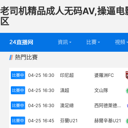
老司机精品成人无码AV,操逼电
区
資訊
比賽
視頻
熱門比賽
英超
全部
足球視
西甲
英超
籃球視
04-25 16:30
印尼超
婆羅洲FC
比賽中
意甲
西甲
04-25 16:30
滇超
文山隊
比賽中
德甲
意甲
04-25 16:30
澳足總
西阿德萊德SC
比賽中
法甲
德甲
04-25 16:45
芬蘭U21
赫爾辛基U21
比賽中
中超
法甲