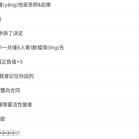
(yǎng)他是恩師&伯樂
)
參與了決定
中一共僅8人第1斷檔領(lǐng)先
帽正負值+5
訪：我會記住你說的
份雙向合同
球隊靈活性變差
億歐
！