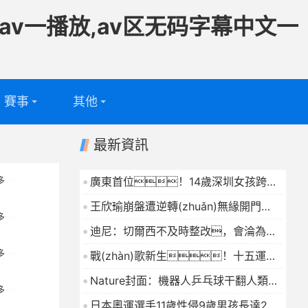
av一播放,av区无码字幕中文一
賽事
其他
足球
專題
最新資訊
籃球
電視頻道
廣東首位！14歲深圳女孩跨項
多
僅9個月，拿下全國雪橇冠軍
問答
王欣瑜崩盤遭逆轉(zhuǎn)無緣開門
2026-04-25
多
紅，曾被萊巴拒絕合影WTA執
迪尼：切爾西不及時整改，會淪為沃
(zhí)行官離職
2026-04-25
特福德那般頻繁換帥的笑柄
2026-04-25
多
戰(zhàn)歌新生！十五運經
(jīng)典旋律重磅返場，梁山山東山少
Nature封面：機器人乒乓球干翻人類職
爺曾比特余浩斌攜手林高遠跨界唱響廣
多
業(yè)選手
2026-04-25
日本奧運選手11歲性侵9歲男孩長達2
東體育城市聯(lián)賽主題曲粵戰(zhàn)