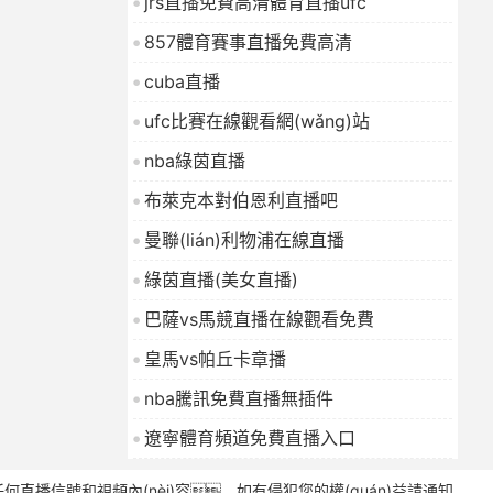
jrs直播免費高清體育直播ufc
857體育賽事直播免費高清
cuba直播
ufc比賽在線觀看網(wǎng)站
nba綠茵直播
布萊克本對伯恩利直播吧
曼聯(lián)利物浦在線直播
綠茵直播(美女直播)
巴薩vs馬競直播在線觀看免費
皇馬vs帕丘卡章播
nba騰訊免費直播無插件
遼寧體育頻道免費直播入口
何直播信號和視頻內(nèi)容，如有侵犯您的權(quán)益請通知