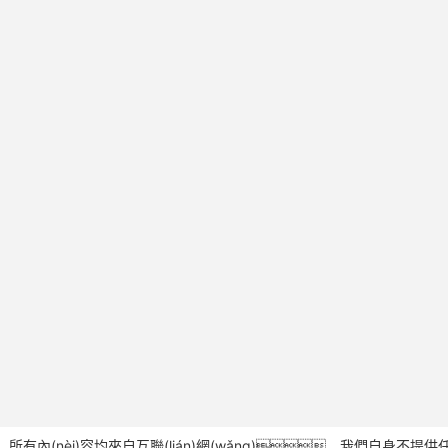
nèi)容均來自互聯(lián)網(wǎng)，我們自身不提供任