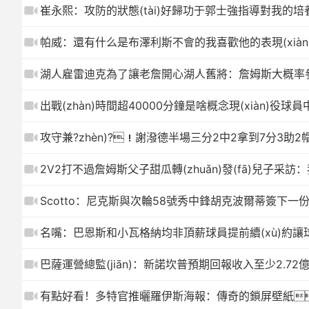
崔永熙：攻防的狀態(tài)好歸功于郭士強指導對我的培養
帕威：還有什么是布澤利斯不會的我喜歡他的表現(xiàn
湖人雇雷迪克為了讓老詹開心湖人舊將：詹姆斯大概率
出戰(zhàn)時間超40000分鐘是啥概念現(xiàn)役球員
攻守兼?zhèn)?！謝潑德半場三分2中2拿到7分3助2
2V2打不過詹姆斯父子甜瓜轉(zhuǎn)發(fā)兒子采
Scotto：尼克斯與次輪58號秀中鋒胡克波爾蒂簽下一
名嘴：巴恩斯和小瓦格納均非頂薪球員提前續(xù)約讓
巴薩運營總監(jiān)：新諾坎普預期回報收入至少2.72
有點好看！多特官推曬羅伊斯海報：傳奇的鎖屏壁紙