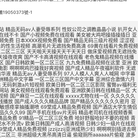
備19050373號-1
被鸡巴操逼 欧美日本一区二区点击进入 欧美最新免费一区二区三区 无码人妻丰满熟妇区毛片 久久99这里精品8国产 日本亚洲欧美一区二区视频 亚洲一区二区精品线观看 在线观看亚洲精品国产福利app 真人版肏屄视频在线观看 肌肌插小穴视频 亚洲欧洲日产v特级毛片 用力舔,爽歪歪 亚洲东京热无码av专区 亚洲精品一区二区在线电影 大jb艹我的逼 不卡国产精品欧美一区二区 欧美亚洲区一区二区三区 三级片在线精品 久在线中文乱码免费视频 15min摘花出血视频 产精品无码久_亚洲国产精 下一篇久久久久久18p 张柏芝用嘴给陈冠希高潮 大鸡吧操小逼嗷嗷叫视频 制服诱惑中文字幕国产精品 a毛片全免费版全免费观看 久久久久久久久久久久38 亚洲精品国产品国语原创 99久久一区二区三区免费 久久久日韩成人精品电影 尹人香蕉久久99天天拍 国产精品丝袜肉丝出水 男生大鸡巴操逼美女大逼 51CG吃瓜网今日吃瓜 涩涩视频www88AV 亚洲成人avapp下载 寡妇大J8又粗又大视频 操操操个逼黄色视频网站 国产888视频在线观看 国产精品糟蹋漂亮女教师 久久久久久久久久三级三级 中文字幕组一区二区三区 久久久久久不卡国产精品 色婷婷在线视频免费播放 武侠古典狠狠干 日本亚洲色大成网站WW 日韩无人区一卡二卡在线 欧r级荡公乱妇在线观看 男生和女生操逼视频国产 国产女人高潮嗷嗷嗷叫 精品国产精品网麻豆系列 男生把女生插流水的视频 爱抚视频国产精品一区二区 日本丰满风骚巨乳美少妇 国产19岁女人被插视频 岛国av电影免费在线观看 国产欧美第一页 你懂的在线视频亚洲国产 AAA一级毛片免费韩国 男生插女生骚穴被射网站 在线观看日本不卡一区二区 国产精品日日做人人爱 久久久精品免费免费高清 色吊丝中文字幕在线观看 最新国产精品 国产精品 三级片在线精品 1000部精品久久久久久 大鸡巴操逼视频网址免费 打鸡巴操小逼免费视频道 亚洲国产制服丝袜无av jav一区二区hjhj 被揉到高潮揉出奶水视频 亚洲成人中文字幕一区二区 日韩欧美国产亚洲一区二区 在线观看啊啊啊喷水视频 欧美熟妇另娄久久久久久 老司机亚洲精品影院在线 第九色区aⅴ天堂久久香 青青青免费网站在线观看 亚洲人不卡另类日韩精品 18无码粉嫩小泬无套在线观看 国产精品丝袜一区二区三区 精品国产一区二区三区色欲 国产妓女牲a毛片 国产精品videossex久久发布 最大胆极品欧美人体视频 日本片在线观看美女被操 大学女厕课间沟拍大屁股 成人小说亚洲一区二区三区 免费观看狠狠操调教骚货 男女高潮又爽又黄又无遮挡 俄罗斯高清一区二区三区 性色做爰片在线观看ww 欧洲女生十四个喷液视频 韩国三级中文字hd无码 美女裸体爆乳张开腿喷水 东北老女人熟女啪啪视频 久久精品国产亚洲5555 欧美激情啪啪a爱 一级黄色录像片久久的爱 国外网站大全 91啪国产视频 啊啊啊嗯嗯视频免费轮奸 人妻夜夜添夜夜无码av茄子视频 大鸡吧好大嗯啊操我视频 骚人色片丝美女黄色视频 高清中文字幕男人的天堂 夜夜躁狠狠躁日日躁人妖 国产成人无码a区视频在线观看 被强暴内射的美少妇人妻 亚洲无人区天空码头IV 久久精品123 一女被两根凶猛挺进视频 黄网站色视频网站免费 精品欧美一区二区三区久 69视频在线免费观看一区 少妇高潮久久久久久软件 国产日本草莓久久久久久 最近最好的中文字幕免费 被暴雨淋湿爆乳少妇正在播放 精品国产高清在线看国产 插穴谁有黄色网址给一个 又大又粗又黄又爽的黄片 蜜芽忘忧草三区老狼大豆 成人精品高清视频在线观看 啊舒服死了好大插穴视频 久久福利电影网 十八禁午夜私人在线影院 欧美欧美一区欧美二区区 99re 视频在线观看 欧美三级不卡在线播放 打鸡巴操小逼免费视频道 破了亲妺妺的处免费视频国产 日本www免费人成网站 91亚洲国产成人精品看片 农村少妇97av毛片网 欧美性生活日本少妇人妻 曰日本一级二级三级人人 亚洲中文字幕无码永久免弗 夜夜躁狠狠躁日日躁人妖 C0M操操操逼逼逼大通 午夜成人无码免费看网站 国产精品美女久久久久三级 午夜精品久久久内射近拍高清 国产精品啊啊啊在线观看 国产偷亚洲偷欧美偷精品 色国产在线视频一区二区 国产在线色视频 国产三级不卡视频在线观看 男生插入女人下面的视频 久久伊人色av天堂九九 性感美女自慰自己的骚逼 哥哥的女人完整版在线观看 骚逼嫩穴研究院 男人天堂久久久一区二区 国产午夜福利100集发布 美女被操逼流水调教视频 大鸡巴操淫荡骚女人视频 成熟丰满熟妇xxxxx 丰满熟女一区二区三区91 最刺激特黄的欧美三级本能 加勒比中文字幕在线播放 操美女明星BB在线视频 青青久精品观看视频最新 国产偷亚洲偷欧美偷精品 欧洲按摩高潮A级中文片 美女被大鸡巴强爆B出水 老女人用润滑油日比视频 精品一区二区三区中文在线 国产精品99久久久久久宅男 人妻福利视频 黄色视频在97 女生被操免费视频的网站 中文字幕人妻熟人妻熟丝袜美 人人人妻人人爽欧美一区 亚洲精品久久久蜜臀av 色老头在线一区二区三区 日韩a片r级无码中文字幕久久 骚逼黄色免费视网站真人 插曲视频免费高清观看在线播放 老少配hd牲交 精品少妇人妻久久av免费 国产91精品一区二区蜜桃 免费操逼黄视频 久久久无码人妻精品无码 亚洲 欧洲 日韩 国产 免费看ww视频网站入口 久久精品国产成人 国产精品国产高清国产专区 日韩国10次美女黄视频 欧美牲av欧aa片 久久精品国产波多野结衣 国产精品丝袜一区二区三区 国产av天堂亚洲国产av刚刚碰一 三级网站网址久久久久久 高潮毛片无遮挡免费高清 黄色片又湿又骚 亚洲一区二区精品在线观看 精品久久久一区二区国产 亚洲一区二区精品久久久 国产开嫩苞在线播放视频 欧美人与动牲交欧美精品 在线观看的无码国产h片 国产偷亚洲偷欧美偷精品 特级毛片a片全部免费播 国产精品天天看 一个人深夜激情在线观看 吃上面搞下面的很爽视频 欧美精品高清一区二区灬 国产三级不卡视频在线观看 国产v综合v亚洲欧美久久 欧美又大粗又爽又黄大片视频 情侣网站大黄网 男生鸡巴插进女人逼视频 大鸡吧逼逼碰撞 苍井空被躁50分钟5分钟免费 国产黄a三级一级二级观看 可以看全身污女的qq号 无码粉嫩虎白一线天在线观看 波多野结衣在线观看 美女被鸡吧操逼 国产精品动漫久久久久久 日韩精品欧美在线视频在线 3p艹嗯嗯啊啊 把大鸡巴插进美女的洞里 娇妻被两个老头疯狂进出 男男绑床头贯穿哭囚禁h 又粗又大又硬毛片免费看 午夜激情福利在线免费看 在线不卡的在线综合电影 日本熟妇的诱惑中文字幕 日本成年人黄色三级网站 啊～大肉棒操死骚穴视频 午夜精品久久久久久久久 青青草原人成视频在线观看 青青草99久久精品国产 2020久久国产精品爱 久久精品成人免费观看三 爱鲁鲁在线视频免费观看 农村胖肥胖女人操逼视频 中文字幕人妻熟人妻熟丝袜美 国产精品中文字幕在线三级 成人亚洲精品一区二区三区 日本欧美人艺木之色噜噜 中文字幕免费一区二区在线 青草制服丝袜一区第一页 欧美精品23页在线观看 国产熟女一区二区三区五月婷 欧美成人精品三级网站 国产免费小视频在线观看 国产精品99久久久久久宅男 国产三级精品三级在线播放 驯服已婚人妻hd中文字幕 舔骚穴小黄视频 国产精品一区二区三在线 亚洲国产精品热久久最新 波多野结衣bt 久久久久久91 在线观看亚洲精品国产福利app 激情五月综合色婷婷综合 在线视频免费观看www动漫 一区二区三区羞羞的视频 欧美一区二区三区免费高 女子扒开骚逼给人草网站 av小四郎在线最新地址 阿联酋航空美女骚逼视频 成人免费一区二区三区av 肏女人大逼肏大逼肏女人 巨乳中文无码亚洲 亚洲导航久久久久久久久 久久国产亚洲一区精品露脸 我想看中国女人的大肥逼 男生鸡鸡痛女生鸡鸡网站 欧美真人大鸡巴射精集锦 曰本XXXXX 最近最好的中文字幕免费 肉体裸交137大胆摄影 久久综合之综合久久97 天天夜i日日清莫一97 大鸡吧猛烈操小嫩逼视频 男人叽叽猛插女人逼影视 久久一区二区三区久久久 午夜视频 无码 亚洲领先的自拍视频网站 91丨九色丨国产熟女麻豆 娇妻粗大高潮白浆 国产成人精品视a片 色肉肉视频操逼 丰满老熟妇大尺度人体艺 亚洲男同打飞机射精视频 亚洲最新成人无码网站 欧美美女被鸡巴插逼视频 又硬又粗又大一区二区三区视频 18禁真人抽搐一进一出 欧美熟妇dodk巨大 国产va免费精品高清在线 精品熟女少妇av久久图 小泽玛利亚无码一区二区 国产成人av大片大片在线播放 看大陆韩国美国毛片视频 手机自拍B毛视频免费看 鸡巴操洞穴在线视频播放 看一下操逼大片 公么的粗大满足了我小莹 美腿丝袜诱惑久久亚洲国产 精品国产日韩欧美一区二区 欧美一区二区三区视视频 亚洲成在人线av品善网好看 极品久久久久久久久久三情 一本色道久久—综合亚洲 女子被岔开嫩逼免费观看 男生j插女生逼免费网站 品综合久久AV一区2区 亚洲色欲久久久久综合纲 大吊日无毛小逼 日韩国10次美女黄视频 亚洲欧美中文字幕第一页 伊人狼操女老师骚穴女优 欧美干少妇屄视频直接看 黄页污视频在线观看视频 成人亚洲av网站在线看 精品国产一区二区三区色欲 日美肏屄视频一 无码人妻一区二区三区一 久久国产加勒比精品无码 一级a做片免费久久无码 婷婷精品国产亚洲av麻豆 亚洲精品国产第一综99久久 多个大鸡巴操逼一级黄片 大机巴橾大逼真人棵体视 操逼片小逼片日韩小逼片 国产亚洲精品久久久久久久软件 久久综合给合久97色 农村熟妇乱子伦拍拍视频 久久精品www 在线观看女生被操的网站 成人h视频在线观看网站 亚洲av男人的天堂精品 国产色av网站入口免费 色琪琪午夜理论官网影院 2022国产精品永久在线 扒开女人屄再插鸡巴视频 国第二产在线无码精品区 日本熟妇无码亚洲a人片 色婷婷一区二区三区aⅴ 国产又长又爽又猛又粗视频 国产刺激国产精品国产二区 亚洲综合色婷婷久久精品 国产精品久久久久久久人热 午夜精品一区二区三区在线视 无码人妻丰满熟妇啪啪区 九九热这里只有精品12 精品熟女碰碰人人a久久 国产亚洲精品久久久久蜜臀 久久久一本精品99久久精品66 成人a视频高清在线观看 日韩欧美中文字幕精品 二十不惑最后一集在线观看 亚洲精品国产第一综合色吧 成人?亚洲?免费?视频 最新果冻传媒在线观看免费版 天堂网AV无码一区二区 朋友的丰满人妻HD中文 夜夜操夜夜操天天操天天操 日韩成人性生活一级视频 国偷窥女厕嘘嘘av不卡 一级黄色夫妻性生活片子 中文字幕亚洲一区二区三区 欧美日韩国产狼人久久久 九九久久精品免费视频观看 大鸡巴日大鸡巴 91超碰caoporn 国产成人精品cao在线 国产又大又黑又粗免费视频 娇妻与公h喂奶 国产精品无码一二区免费 中文字幕乱码第一二三区 亚洲综合国产精品第一页 国产爱豆剧果冻传媒在线 亚洲成a人片 国产挤奶水主播在线播放 国产精品女人精品天天久久 13一14周岁无码a片 国产精品丝袜拍在线观看 大吊日小逼免费黄色电影 欧美日韩国内一区二区三区 日韩精品国产精品中文字幕 小说区另类小说激情文学 把阴茎插进女人口内视频 农村胖肥胖女人操逼视频 啊啊啊啊啊啊嗯嗯嗯视频 日韩视频一区二区三区观看 成人黄疸从哪个部位开始黄 麻豆黄色在线观看高清国产 国产亚洲精99品精99 韩国三级电影热情的邻居 欧美黄色一级aaaaa 熟女中文字幕一区二区三区 中字无码av手机看av 五月精品夜夜春夜夜爽久久 快插进去舔视频 波多野结衣Av直接播放 大肉棒插插视频 国产v精品欧美精品v日韩 色综合久久九无码网中文 久久久有码一区二区三区 婷婷爱在线观看免费视频 无码播放一区二区三区 欧美性视频一区百花视频 大鸡巴一下子插到底儿啦 狠狠色噜噜色狠狠狠综合久久 免费能收黄台的直app 亚洲av精品久久久久a 成人在线日韩免费一卡二卡 久久人妻视频3乱一二区 少妇放荡的呻吟干柴烈火 巨乳人妻的诱惑韩国电影 日韩欧美一区二区在线观看 操女生免费网站有限公司 国内无遮码无码 91九色PORON观看 清纯女仆装自慰流白汁 久久99亚洲精品久久99果冻 女生扒开尿口让男生桶爽 下面一进一出好爽视频 亚洲精品中文字幕无码AV 国产精品一区二区三区v COS色妞视频一级毛片 国产一级毛片夜一级毛片 岛国av电影免费在线观看 精品国产精品国产99网站 婷婷精品国产亚洲av麻豆 性做久久久久久久久不卡 亚洲熟妇av一区二区三区浪潮 欧美性生活日本少妇人妻 骚逼被操黄色片 性少妇中国内射xxxx狠干 手插逼里视频? AV无码国产在线看网站 人人妻人人澡人人爽视频毒 午夜男女羞羞爽爽爽视频 插大胸美女逼逼 久久精品999国产亚洲 日韩大学生美女一区二区 国产精品亲子乱子伦xxxx裸 不卡一区二区三区av电影 龙泽玛丽亚电影在线观看 国产三级精品三级男人的天堂 69黄在线看片免费视频 人与嘼在线A片观看免费 尤物爆乳av导航 口国产成人高清在线播放 91丝袜精品久久久久久久 久久av动态图一区二区 久久久久亚va无码区首页 男人插女人骚视频998 亚洲成年人免费网站观看 亚洲欧美中文字幕第二十 麻豆乱码国产一区二区三区 一受多攻同做h嗯啊巨肉 jizz中国老师高潮喷水 黑丝骚逼女被操 午夜av网址在线观看免费 愉情按摩中文字幕理伦片 无码av天堂一区二区三区 亚洲码欧洲码一二三区麻豆 人妻中字幕出轨中文字幕 久久精品人人做人人爱爱 盗摄私密推油视频一二区 天天日天天操天天操天天操 诱人的邻居人妻中文字幕 午夜影视啪啪免费体验区 在线成a毛片免费播放 亚洲尤物内射超碰 大肉大捧一进一出好爽作文 无码粉嫩虎白一线天在线观看 大鸡巴搞我视频 免费真h视频网站无码 av韩国麻豆免费在线观看 朋友的丰满人妻hd 免av在线观看网站 av视频在线观看 久久久久久饥渴少妇高潮 久久不卡亚洲一区二区三区 中文亚洲爆乳无码专区 99r精品视频这里免费 国产青青草久久亚洲精品 亚洲a色91精品免费看 国产av偷闻女邻居内裤被发现 下面一进一出好爽视频 爱鲁鲁在线视频免费观看 九九re在线观看免费视频 久久国产亚洲精品夜夜夜 亚洲男人的天堂国产av 国产成人欧美视频在线观看 成人国产亚洲精品A区天堂 真人男女猛烈裸交动态图 大鸡巴操小骚逼真实视频 被插喷在线播放 中文字幕组一区二区三区 亚洲va欧美va天堂v国产综合 国产精品性夜天天拍拍 亚洲欧美另类自拍第一页 欧美精品亚洲精品日韩1818 国产熟女一区二区三区五月婷 啊不要操逼视频喷水变态 国产精品一区二区……～ 亚洲熟女av综合网丁香 人妻中文字字幕在线乱码 日韩中文高清字幕 久久 久久综合色一区二区三区 国产欧美精品一 韩国理论片无码国产精品 日韩欧美一区二区三区不卡 在线播放亚洲欧美小视频 亚洲18色成人网站www 欧美69久成人做爰视频 国产精品一区二区久久hs 国产欧美精品久久99亚洲 欧美成人网在线综合视频 久久精品国产亚洲av蜜色 日韩av主播电影在线观看 欧美日韩蜜臀精品综合网 大屁股熟女少妇一区二区 啊…哦…操熟女的大黑逼 人体艺术在线观看 国产大鸡巴操逼 成人小说亚洲一区二区三区 大尺度av在线免费观看 与嫂嫂操屄视频 男人把昆吧放女人屁股里 秋霞在线观看无码av片 山村爆操偷偷操91av 夜夜躁狠狠躁日日躁av 亚洲国产精品一区二区久久 国产成人精品日本亚洲i8 男人操女人逼能看的视频 久久一区二区精品夜夜嗨 亚洲欧美中文字幕第一页 日韩av一区二区精品不卡 黑人大点吊大战中国少妇 亚洲成年人免费网站观看 久久久精品国产色欲AV 国产男女黄视频在线观看 2020亚洲男人的天堂 另类重口特殊av无码 日日日日日日日日日日操 欧美激情精品久久久久久 国产白丝制服被啪到喷水视频 盗摄私密推油视频一二区 国产理论av在线第一页 国产成人精品一区二三区 最新永久免费av无码网站 2020亚洲欧美国产日韩 我要看中国高清大屌操逼 欧美精品国产精品日韩电影 freexx黑人欧美色欲大战视频 AV大鸡八疯狂抽查骚逼 男女啪视频免费观