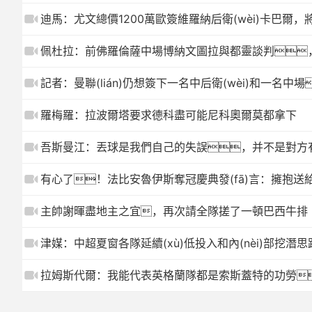
迪馬：尤文總價1200萬歐簽維羅納后衛(wèi)卡巴爾
佩杜拉：前佛羅倫薩中場博納文圖拉與都靈談判
記者：曼聯(lián)仍想簽下一名中后衛(wèi)和一名
羅梅羅：拉波爾塔要求德科盡可能尼科奧爾莫都拿下
吾斯曼江：丟球是我們自己的失誤，并不是對方
有心了！法比安魯伊斯奪冠慶典發(fā)言：擁抱
主帥謝暉盡地主之宜，再次請全隊搓了一頓巴西牛排
津媒：中超夏窗各隊延續(xù)低投入和內(nèi)部挖潛
拉姆斯代爾：我能代表英格蘭隊都是索斯蓋特的功勞