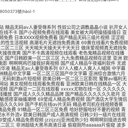
9050373號(hào)-1
被鸡巴操逼 欧美日本一区二区点击进入 欧美最新免费一区二区三区 无码人妻丰满熟妇区毛片 久久99这里精品8国产 日本亚洲欧美一区二区视频 亚洲一区二区精品线观看 在线观看亚洲精品国产福利app 真人版肏屄视频在线观看 肌肌插小穴视频 亚洲欧洲日产v特级毛片 用力舔,爽歪歪 亚洲东京热无码av专区 亚洲精品一区二区在线电影 大jb艹我的逼 不卡国产精品欧美一区二区 欧美亚洲区一区二区三区 三级片在线精品 久在线中文乱码免费视频 15min摘花出血视频 产精品无码久_亚洲国产精 下一篇久久久久久18p 张柏芝用嘴给陈冠希高潮 大鸡吧操小逼嗷嗷叫视频 制服诱惑中文字幕国产精品 a毛片全免费版全免费观看 久久久久久久久久久久38 亚洲精品国产品国语原创 99久久一区二区三区免费 久久久日韩成人精品电影 尹人香蕉久久99天天拍 国产精品丝袜肉丝出水 男生大鸡巴操逼美女大逼 51CG吃瓜网今日吃瓜 涩涩视频www88AV 亚洲成人avapp下载 寡妇大J8又粗又大视频 操操操个逼黄色视频网站 国产888视频在线观看 国产精品糟蹋漂亮女教师 久久久久久久久久三级三级 中文字幕组一区二区三区 久久久久久不卡国产精品 色婷婷在线视频免费播放 武侠古典狠狠干 日本亚洲色大成网站WW 日韩无人区一卡二卡在线 欧r级荡公乱妇在线观看 男生和女生操逼视频国产 国产女人高潮嗷嗷嗷叫 精品国产精品网麻豆系列 男生把女生插流水的视频 爱抚视频国产精品一区二区 日本丰满风骚巨乳美少妇 国产19岁女人被插视频 岛国av电影免费在线观看 国产欧美第一页 你懂的在线视频亚洲国产 AAA一级毛片免费韩国 男生插女生骚穴被射网站 在线观看日本不卡一区二区 国产精品日日做人人爱 久久久精品免费免费高清 色吊丝中文字幕在线观看 最新国产精品 国产精品 三级片在线精品 1000部精品久久久久久 大鸡巴操逼视频网址免费 打鸡巴操小逼免费视频道 亚洲国产制服丝袜无av jav一区二区hjhj 被揉到高潮揉出奶水视频 亚洲成人中文字幕一区二区 日韩欧美国产亚洲一区二区 在线观看啊啊啊喷水视频 欧美熟妇另娄久久久久久 老司机亚洲精品影院在线 第九色区aⅴ天堂久久香 青青青免费网站在线观看 亚洲人不卡另类日韩精品 18无码粉嫩小泬无套在线观看 国产精品丝袜一区二区三区 精品国产一区二区三区色欲 国产妓女牲a毛片 国产精品videossex久久发布 最大胆极品欧美人体视频 日本片在线观看美女被操 大学女厕课间沟拍大屁股 成人小说亚洲一区二区三区 免费观看狠狠操调教骚货 男女高潮又爽又黄又无遮挡 俄罗斯高清一区二区三区 性色做爰片在线观看ww 欧洲女生十四个喷液视频 韩国三级中文字hd无码 美女裸体爆乳张开腿喷水 东北老女人熟女啪啪视频 久久精品国产亚洲5555 欧美激情啪啪a爱 一级黄色录像片久久的爱 国外网站大全 91啪国产视频 啊啊啊嗯嗯视频免费轮奸 人妻夜夜添夜夜无码av茄子视频 大鸡吧好大嗯啊操我视频 骚人色片丝美女黄色视频 高清中文字幕男人的天堂 夜夜躁狠狠躁日日躁人妖 国产成人无码a区视频在线观看 被强暴内射的美少妇人妻 亚洲无人区天空码头IV 久久精品123 一女被两根凶猛挺进视频 黄网站色视频网站免费 精品欧美一区二区三区久 69视频在线免费观看一区 少妇高潮久久久久久软件 国产日本草莓久久久久久 最近最好的中文字幕免费 被暴雨淋湿爆乳少妇正在播放 精品国产高清在线看国产 插穴谁有黄色网址给一个 又大又粗又黄又爽的黄片 蜜芽忘忧草三区老狼大豆 成人精品高清视频在线观看 啊舒服死了好大插穴视频 久久福利电影网 十八禁午夜私人在线影院 欧美欧美一区欧美二区区 99re 视频在线观看 欧美三级不卡在线播放 打鸡巴操小逼免费视频道 破了亲妺妺的处免费视频国产 日本www免费人成网站 91亚洲国产成人精品看片 农村少妇97av毛片网 欧美性生活日本少妇人妻 曰日本一级二级三级人人 亚洲中文字幕无码永久免弗 夜夜躁狠狠躁日日躁人妖 C0M操操操逼逼逼大通 午夜成人无码免费看网站 国产精品美女久久久久三级 午夜精品久久久内射近拍高清 国产精品啊啊啊在线观看 国产偷亚洲偷欧美偷精品 色国产在线视频一区二区 国产在线色视频 国产三级不卡视频在线观看 男生插入女人下面的视频 久久伊人色av天堂九九 性感美女自慰自己的骚逼 哥哥的女人完整版在线观看 骚逼嫩穴研究院 男人天堂久久久一区二区 国产午夜福利100集发布 美女被操逼流水调教视频 大鸡巴操淫荡骚女人视频 成熟丰满熟妇xxxxx 丰满熟女一区二区三区91 最刺激特黄的欧美三级本能 加勒比中文字幕在线播放 操美女明星BB在线视频 青青久精品观看视频最新 国产偷亚洲偷欧美偷精品 欧洲按摩高潮A级中文片 美女被大鸡巴强爆B出水 老女人用润滑油日比视频 精品一区二区三区中文在线 国产精品99久久久久久宅男 人妻福利视频 黄色视频在97 女生被操免费视频的网站 中文字幕人妻熟人妻熟丝袜美 人人人妻人人爽欧美一区 亚洲精品久久久蜜臀av 色老头在线一区二区三区 日韩a片r级无码中文字幕久久 骚逼黄色免费视网站真人 插曲视频免费高清观看在线播放 老少配hd牲交 精品少妇人妻久久av免费 国产91精品一区二区蜜桃 免费操逼黄视频 久久久无码人妻精品无码 亚洲 欧洲 日韩 国产 免费看ww视频网站入口 久久精品国产成人 国产精品国产高清国产专区 日韩国10次美女黄视频 欧美牲av欧aa片 久久精品国产波多野结衣 国产精品丝袜一区二区三区 国产av天堂亚洲国产av刚刚碰一 三级网站网址久久久久久 高潮毛片无遮挡免费高清 黄色片又湿又骚 亚洲一区二区精品在线观看 精品久久久一区二区国产 亚洲一区二区精品久久久 国产开嫩苞在线播放视频 欧美人与动牲交欧美精品 在线观看的无码国产h片 国产偷亚洲偷欧美偷精品 特级毛片a片全部免费播 国产精品天天看 一个人深夜激情在线观看 吃上面搞下面的很爽视频 欧美精品高清一区二区灬 国产三级不卡视频在线观看 国产v综合v亚洲欧美久久 欧美又大粗又爽又黄大片视频 情侣网站大黄网 男生鸡巴插进女人逼视频 大鸡吧逼逼碰撞 苍井空被躁50分钟5分钟免费 国产黄a三级一级二级观看 可以看全身污女的qq号 无码粉嫩虎白一线天在线观看 波多野结衣在线观看 美女被鸡吧操逼 国产精品动漫久久久久久 日韩精品欧美在线视频在线 3p艹嗯嗯啊啊 把大鸡巴插进美女的洞里 娇妻被两个老头疯狂进出 男男绑床头贯穿哭囚禁h 又粗又大又硬毛片免费看 午夜激情福利在线免费看 在线不卡的在线综合电影 日本熟妇的诱惑中文字幕 日本成年人黄色三级网站 啊～大肉棒操死骚穴视频 午夜精品久久久久久久久 青青草原人成视频在线观看 青青草99久久精品国产 2020久久国产精品爱 久久精品成人免费观看三 爱鲁鲁在线视频免费观看 农村胖肥胖女人操逼视频 中文字幕人妻熟人妻熟丝袜美 国产精品中文字幕在线三级 成人亚洲精品一区二区三区 日本欧美人艺木之色噜噜 中文字幕免费一区二区在线 青草制服丝袜一区第一页 欧美精品23页在线观看 国产熟女一区二区三区五月婷 欧美成人精品三级网站 国产免费小视频在线观看 国产精品99久久久久久宅男 国产三级精品三级在线播放 驯服已婚人妻hd中文字幕 舔骚穴小黄视频 国产精品一区二区三在线 亚洲国产精品热久久最新 波多野结衣bt 久久久久久91 在线观看亚洲精品国产福利app 激情五月综合色婷婷综合 在线视频免费观看www动漫 一区二区三区羞羞的视频 欧美一区二区三区免费高 女子扒开骚逼给人草网站 av小四郎在线最新地址 阿联酋航空美女骚逼视频 成人免费一区二区三区av 肏女人大逼肏大逼肏女人 巨乳中文无码亚洲 亚洲导航久久久久久久久 久久国产亚洲一区精品露脸 我想看中国女人的大肥逼 男生鸡鸡痛女生鸡鸡网站 欧美真人大鸡巴射精集锦 曰本XXXXX 最近最好的中文字幕免费 肉体裸交137大胆摄影 久久综合之综合久久97 天天夜i日日清莫一97 大鸡吧猛烈操小嫩逼视频 男人叽叽猛插女人逼影视 久久一区二区三区久久久 午夜视频 无码 亚洲领先的自拍视频网站 91丨九色丨国产熟女麻豆 娇妻粗大高潮白浆 国产成人精品视a片 色肉肉视频操逼 丰满老熟妇大尺度人体艺 亚洲男同打飞机射精视频 亚洲最新成人无码网站 欧美美女被鸡巴插逼视频 又硬又粗又大一区二区三区视频 18禁真人抽搐一进一出 欧美熟妇dodk巨大 国产va免费精品高清在线 精品熟女少妇av久久图 小泽玛利亚无码一区二区 国产成人av大片大片在线播放 看大陆韩国美国毛片视频 手机自拍B毛视频免费看 鸡巴操洞穴在线视频播放 看一下操逼大片 公么的粗大满足了我小莹 美腿丝袜诱惑久久亚洲国产 精品国产日韩欧美一区二区 欧美一区二区三区视视频 亚洲成在人线av品善网好看 极品久久久久久久久久三情 一本色道久久—综合亚洲 女子被岔开嫩逼免费观看 男生j插女生逼免费网站 品综合久久AV一区2区 亚洲色欲久久久久综合纲 大吊日无毛小逼 日韩国10次美女黄视频 亚洲欧美中文字幕第一页 伊人狼操女老师骚穴女优 欧美干少妇屄视频直接看 黄页污视频在线观看视频 成人亚洲av网站在线看 精品国产一区二区三区色欲 日美肏屄视频一 无码人妻一区二区三区一 久久国产加勒比精品无码 一级a做片免费久久无码 婷婷精品国产亚洲av麻豆 亚洲精品国产第一综99久久 多个大鸡巴操逼一级黄片 大机巴橾大逼真人棵体视 操逼片小逼片日韩小逼片 国产亚洲精品久久久久久久软件 久久综合给合久97色 农村熟妇乱子伦拍拍视频 久久精品www 在线观看女生被操的网站 成人h视频在线观看网站 亚洲av男人的天堂精品 国产色av网站入口免费 色琪琪午夜理论官网影院 2022国产精品永久在线 扒开女人屄再插鸡巴视频 国第二产在线无码精品区 日本熟妇无码亚洲a人片 色婷婷一区二区三区aⅴ 国产又长又爽又猛又粗视频 国产刺激国产精品国产二区 亚洲综合色婷婷久久精品 国产精品久久久久久久人热 午夜精品一区二区三区在线视 无码人妻丰满熟妇啪啪区 九九热这里只有精品12 精品熟女碰碰人人a久久 国产亚洲精品久久久久蜜臀 久久久一本精品99久久精品66 成人a视频高清在线观看 日韩欧美中文字幕精品 二十不惑最后一集在线观看 亚洲精品国产第一综合色吧 成人?亚洲?免费?视频 最新果冻传媒在线观看免费版 天堂网AV无码一区二区 朋友的丰满人妻HD中文 夜夜操夜夜操天天操天天操 日韩成人性生活一级视频 国偷窥女厕嘘嘘av不卡 一级黄色夫妻性生活片子 中文字幕亚洲一区二区三区 欧美日韩国产狼人久久久 九九久久精品免费视频观看 大鸡巴日大鸡巴 91超碰caoporn 国产成人精品cao在线 国产又大又黑又粗免费视频 娇妻与公h喂奶 国产精品无码一二区免费 中文字幕乱码第一二三区 亚洲综合国产精品第一页 国产爱豆剧果冻传媒在线 亚洲成a人片 国产挤奶水主播在线播放 国产精品女人精品天天久久 13一14周岁无码a片 国产精品丝袜拍在线观看 大吊日小逼免费黄色电影 欧美日韩国内一区二区三区 日韩精品国产精品中文字幕 小说区另类小说激情文学 把阴茎插进女人口内视频 农村胖肥胖女人操逼视频 啊啊啊啊啊啊嗯嗯嗯视频 日韩视频一区二区三区观看 成人黄疸从哪个部位开始黄 麻豆黄色在线观看高清国产 国产亚洲精99品精99 韩国三级电影热情的邻居 欧美黄色一级aaaaa 熟女中文字幕一区二区三区 中字无码av手机看av 五月精品夜夜春夜夜爽久久 快插进去舔视频 波多野结衣Av直接播放 大肉棒插插视频 国产v精品欧美精品v日韩 色综合久久九无码网中文 久久久有码一区二区三区 婷婷爱在线观看免费视频 无码播放一区二区三区 欧美性视频一区百花视频 大鸡巴一下子插到底儿啦 狠狠色噜噜色狠狠狠综合久久 免费能收黄台的直app 亚洲av精品久久久久a 成人在线日韩免费一卡二卡 久久人妻视频3乱一二区 少妇放荡的呻吟干柴烈火 巨乳人妻的诱惑韩国电影 日韩欧美一区二区在线观看 操女生免费网站有限公司 国内无遮码无码 91九色PORON观看 清纯女仆装自慰流白汁 久久99亚洲精品久久99果冻 女生扒开尿口让男生桶爽 下面一进一出好爽视频 亚洲精品中文字幕无码AV 国产精品一区二区三区v COS色妞视频一级毛片 国产一级毛片夜一级毛片 岛国av电影免费在线观看 精品国产精品国产99网站 婷婷精品国产亚洲av麻豆 性做久久久久久久久不卡 亚洲熟妇av一区二区三区浪潮 欧美性生活日本少妇人妻 骚逼被操黄色片 性少妇中国内射xxxx狠干 手插逼里视频? AV无码国产在线看网站 人人妻人人澡人人爽视频毒 午夜男女羞羞爽爽爽视频 插大胸美女逼逼 久久精品999国产亚洲 日韩大学生美女一区二区 国产精品亲子乱子伦xxxx裸 不卡一区二区三区av电影 龙泽玛丽亚电影在线观看 国产三级精品三级男人的天堂 69黄在线看片免费视频 人与嘼在线A片观看免费 尤物爆乳av导航 口国产成人高清在线播放 91丝袜精品久久久久久久 久久av动态图一区二区 久久久久亚va无码区首页 男人插女人骚视频998 亚洲成年人免费网站观看 亚洲欧美中文字幕第二十 麻豆乱码国产一区二区三区 一受多攻同做h嗯啊巨肉 jizz中国老师高潮喷水 黑丝骚逼女被操 午夜av网址在线观看免费 愉情按摩中文字幕理伦片 无码av天堂一区二区三区 亚洲码欧洲码一二三区麻豆 人妻中字幕出轨中文字幕 久久精品人人做人人爱爱 盗摄私密推油视频一二区 天天日天天操天天操天天操 诱人的邻居人妻中文字幕 午夜影视啪啪免费体验区 在线成a毛片免费播放 亚洲尤物内射超碰 大肉大捧一进一出好爽作文 无码粉嫩虎白一线天在线观看 大鸡巴搞我视频 免费真h视频网站无码 av韩国麻豆免费在线观看 朋友的丰满人妻hd 免av在线观看网站 av视频在线观看 久久久久久饥渴少妇高潮 久久不卡亚洲一区二区三区 中文亚洲爆乳无码专区 99r精品视频这里免费 国产青青草久久亚洲精品 亚洲a色91精品免费看 国产av偷闻女邻居内裤被发现 下面一进一出好爽视频 爱鲁鲁在线视频免费观看 九九re在线观看免费视频 久久国产亚洲精品夜夜夜 亚洲男人的天堂国产av 国产成人欧美视频在线观看 成人国产亚洲精品A区天堂 真人男女猛烈裸交动态图 大鸡巴操小骚逼真实视频 被插喷在线播放 中文字幕组一区二区三区 亚洲va欧美va天堂v国产综合 国产精品性夜天天拍拍 亚洲欧美另类自拍第一页 欧美精品亚洲精品日韩1818 国产熟女一区二区三区五月婷 啊不要操逼视频喷水变态 国产精品一区二区……～ 亚洲熟女av综合网丁香 人妻中文字字幕在线乱码 日韩中文高清字幕 久久 久久综合色一区二区三区 国产欧美精品一 韩国理论片无码国产精品 日韩欧美一区二区三区不卡 在线播放亚洲欧美小视频 亚洲18色成人网站www 欧美69久成人做爰视频 国产精品一区二区久久hs 国产欧美精品久久99亚洲 欧美成人网在线综合视频 久久精品国产亚洲av蜜色 日韩av主播电影在线观看 欧美日韩蜜臀精品综合网 大屁股熟女少妇一区二区 啊…哦…操熟女的大黑逼 人体艺术在线观看 国产大鸡巴操逼 成人小说亚洲一区二区三区 大尺度av在线免费观看 与嫂嫂操屄视频 男人把昆吧放女人屁股里 秋霞在线观看无码av片 山村爆操偷偷操91av 夜夜躁狠狠躁日日躁av 亚洲国产精品一区二区久久 国产成人精品日本亚洲i8 男人操女人逼能看的视频 久久一区二区精品夜夜嗨 亚洲欧美中文字幕第一页 日韩av一区二区精品不卡 黑人大点吊大战中国少妇 亚洲成年人免费网站观看 久久久精品国产色欲AV 国产男女黄视频在线观看 2020亚洲男人的天堂 另类重口特殊av无码 日日日日日日日日日日操 欧美激情精品久久久久久 国产白丝制服被啪到喷水视频 盗摄私密推油视频一二区 国产理论av在线第一页 国产成人精品一区二三区 最新永久免费av无码网站 2020亚洲欧美国产日韩 我要看中国高清大屌操逼 欧美精品国产精品日韩电影 freexx黑人欧美色欲大战视频 AV大鸡八疯狂抽查骚逼 男女啪视频免费观