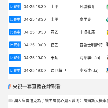
04-25 18:30
土甲
凡城體育
比賽中
歐冠
中超
世界杯
歐冠
04-25 18:30
土甲
塞里克
比賽中
歐洲杯
世界杯
04-25 18:30
意乙
卡坦扎羅
比賽中
亞冠
歐洲杯
04-25 19:00
德乙
普魯士明斯特
比賽中
NBA
亞冠
04-25 19:00
泰超
清萊聯(lián)
比賽中
CBA
NBA
04-25 19:00
瑞典超甲
奧斯達(dá)
比賽中
CBA
央視一套直播在線觀看
湖人雇雷迪克為了讓老詹開心湖人舊將：詹姆斯大概率