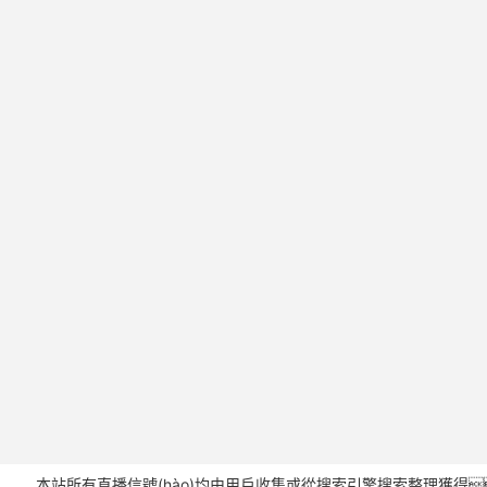
本站所有直播信號(hào)均由用戶收集或從搜索引擎搜索整理獲得，所