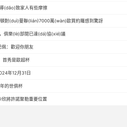
，導(dǎo)致家人有些摩擦
(duì)曼聯(lián)7000萬(wàn)歐買約羅感到驚訝
樂(lè)部間已達(dá)協(xié)議
留言姆巴佩：歡迎你朋友
賽，首秀是歐超杯
24年12月31日
明年的世俱杯
)控球沙欣將許諾聚勒重要位置