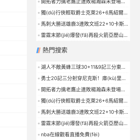
開拓者力擒老鷹止連敗楊瀚森未登場
2026-01-16
(chǎng)夏普24+9CJ戰(zhàn)舊主20
獨(dú)行俠輕取爵士克萊26+6馬紹爾
分
2026-01-16
22+6+4森薩博27分
2026-01-16
馬刺大勝送雄鹿3連敗文班22+10卡斯?
fàn)?9+10字母哥21+5
2026-01-16
雷霆末節(jié)爆發(fā)再殺火箭亞歷山大
連續(xù)112場(chǎng)20+杜蘭特23中
熱門搜索
7
2026-01-16
湖人不敵黃蜂三球30+11&9記三分東契
奇39分詹姆斯29+9+6
2026-01-16
勇士20記三分射穿尼克斯！庫(kù)里
27+7巴特勒32+8穆迪三分9中7
開拓者力擒老鷹止連敗楊瀚森未登場
2026-01-16
(chǎng)夏普24+9CJ戰(zhàn)舊主20
獨(dú)行俠輕取爵士克萊26+6馬紹爾
分
2026-01-16
22+6+4森薩博27分
2026-01-16
馬刺大勝送雄鹿3連敗文班22+10卡斯?
fàn)?9+10字母哥21+5
2026-01-16
雷霆末節(jié)爆發(fā)再殺火箭亞歷山大
連續(xù)112場(chǎng)20+杜蘭特23中
nba在線觀看直播免費(fèi)
7
2026-01-16