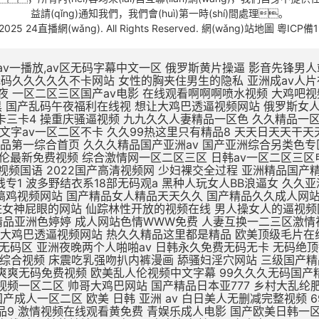
益請(qǐng)通知我們，我們會(huì)第一時(shí)間處理。
-2025 24直播網(wǎng). All Rights Reserved.
網(wǎng)站地圖
粵ICP備1
v一播放,av区无码字幕中文一区
俄罗斯黄片操逼 影音先锋男人站 精品无码av人妻受辱系列 性奴公司之调教晶晶小说 扒开女人屄再插鸡巴视频 黑鸡巴操老骚逼 狂操东北农村人妻三级片 av无码久久久久久不卡网站 女性的胸夹住男生的隐私 亚洲成av人片在线不卡 国产小视频免费在线观看 美女被大鸡吧操插操插日 亚洲综合国产精品第一页 性久久久久久久 性色av一区二区三区夜夜 一区二区三区国产av电影 在线观看啊啊啊喷水视频 大鸡吧视频免费 日本XXXX视频免费看 国产精品无码三级片视频 涩涩视频www88AV 日本阿v片一区二区三区 欧美一区三区日韩版夜黑 国产乱码午夜福利在线视 想让大鸡巴透逼视频网站 俄罗斯女人的性生活视频 高潮毛片无遮挡免费高清 69黄在线看片免费视频 dxj在线视频免费观看 久热这里只精品99国产6 一本大道一卡2卡三卡4 操重庆骚逼视频 九九久久人妻精品一区色 久久精品一区二区二三区 天天啪天天操天天干天天日 做床爱视频真无遮挡免费 国产大学生午夜视频网站 亚州一区二区五码在线观看 久久中文字av一区二区不卡 久久99热这里只有精品8 天天日天天干天天操夜夜爽 国产不卡高清视频在线观看 老色鬼精品视频在线播放 91扒开骚逼被大鸡八操 四虎影视无码永久免费看 国产亚洲精品第一综合首页 久久久精品国产亚洲av 国产亚洲综合另类色专区 国产日韩欧美一区二区三区 九九免费精品视频在这里 亚洲 欧洲 小说 自拍 日韩AV第二页 啊啊啊插给我射进来视频 国产乱子伦最新免费视频 综合激情网一区二区三区 日韩av一区二区三区电影 啊啊啊鸡巴操我好爽视频 国产成人精品午夜福利软件 无遮挡高潮国产免费观看 国产av精品国语对白国产 国产最爽的乱淫视频国语 2022国产高清视频网 少妇裸交全过程 亚洲精品国产精华液 精品无av人妻受辱系列 97人人模人人爽人人喊网 中字幕视频在线永久在线 男人插女人骚视频988 国产三级精品三级在线专1 波多野结衣系18部无码观a 黑种人玩女人BB浪逼女 久久亚洲精品中文字幕 一区二区三区国产中文字幕 亚洲综合激情六月婷婷色 黑森林尤物精品∧v导航 插大胸美女逼逼 成年美女黄色搞鸡视频网站 国产精品女人精品天天久久 国产精品久久成人网站 无码刺激a片短视频 欧美日韩一区二区三区影院 蜜臀av福利无码一二三 av不卡一区二区在线观看 精品一区二区无av 男生插进女神屁眼的网站 仙踪林性开放的视频在线 男人操女人的逼视频网站 美女视频在线观看免费观看 亚洲欧美日韩在线精品一区 大鸡巴插入小姨妹B视频 黑色丝袜无码中中文字幕 久久精品国产精品亚洲色婷婷 成人网站色情WWW免费 人妻互换一二三区激情视频 国产麻豆一二区在线观看 xxxxx尤物在线一区 久久久久久久久公牛影视 朝鲜美女黑毛bbw 久久婷婷五月综合色首页 想让大鸡巴透逼视频网站 热久久精品这里都是精品 欧美顶级毛片在线播放 国产成人久久久精品品牌 国产精品久久久久久久密月 亚洲国产精品热久久最新 亚洲av无一区二区三区 亚洲va熟妇自拍无码区 亚洲夜晚两个人啪啪av 日韩永久免费无码无卡 无码绝顶敏感痉挛抽搐潮喷 69堂成人精品免费视频 国产酒店大学生情侣宾馆 大鸡巴操无毛女视频观看 日本五级伦理片 欧美成人网在线综合视频 床震吃乳强吻扒内裤漫画 舔骚妇淫穴网站 三级国产精品久久久99 国产手机在线αⅴ片无码 精品老司机在线视频香蕉 国产日韩欧美久久一区二区 日本网站一区二区三区四区 两人爽爽爽无码免费视频 欧美乱人伦视频中文字幕 99久久久无码国产精品免费 91精品一区二区三区免费 哈好舒服哈好不要的视频 青青草伊人免费在线观看 又色又爽又黄的视频人妻 日韩午夜精品视频一区二区 帅哥大鸡巴网站 国产精品日本亚777 乡村大乱纶肥水不外流v 欧美日韩国产成人高清视频 日韩少妇一级片在线观看 亚洲熟妇乱女区二区三区 自拍偷拍 视频一区二区 欧美亚洲国产成人一区二区 欧美 日韩 亚洲 av 白日美人无删减完整视频 69堂成人精品免费视频 jzzijzzij亚洲成熟少妇 啊啊啊别插进去啊啊视频 某某电视剧在线观看全集免费播放 久久久久久久亚洲精品9 激情视频在线观看黄免费 青娱乐成人电影 国产欧美日韩一区二区三 非洲超级大黑吊高清日逼 偷窥厕所aaaaaa片偷窥 波多野结av无码 精品国产三级大全在线观看 亚洲精品一区二区高清在线 白死袜的妹妹叽叽对叽叽 久久久久精品国产人妻一区二区 中文字幕人妻熟人妻熟丝 欧美日韩一区二区三区五区 北京美女肏屄视 女同一区二区三区不卡免费 日韩美女大学生操逼视频 大奶子美女操逼 不卡的av网站在线播放 日本一区高清免费在线观看 欧美性生活日本少妇人妻 丁香婷婷亚洲六月综合色 凌晨与午夜的距离电影日本 浮力影院最新地址路线1 国产一区欧美一区日韩一区 99热久久精品最新地址 久久一区二区三区久久久 久草视频在线这里只有精品 国产亚洲欧美日韩在线一区 你懂的在线视频亚洲国产 中文字幕熟人丝袜人妻痴汉 校春色亚洲激情制服诱惑 五月天婷婷在线观看高清 三级片中文字幕在线欧美 AV线高清无码系列网站 久久国产高清伦理久久一 男人爆插女人逼免费观看 干浪叫老婆免费视频对白 h版欧美一区二区三区四区 麻豆国产av超爽剧情系列 久久精品www 91精品91久久777 精品国产高清在线看国产 五月天天天开心激情网站 日本做受高潮好舒服视频 日韩人妻无码精品无码中文字幕 国产古代皇宫一级a毛片 又色又爽又黄的吃奶视频 在线免费h视频 末成年女av片一区二区 亚洲精品中文字幕乱码三区 医生H湿透纯肉放荡文 制服丝袜天堂网在线观看 伊人精品影院一本到综合 黄色资源网久久资源365 亚洲国产成人手机在线电影 喜怒不形于色的最高境界 18 在线 播放 国产 男生喜欢看的污网站免费 97天天做天天爱夜夜爽 好湿?好紧?太爽了游戏 亚洲综合久久一区二区三区 亚洲人成网站18禁动漫无码 办公室国产a国产片免费 一区二区三区国产好的精品 九色在线porny张津瑜 最新亚洲人成人无码网站 xl司令第一季动漫全集观看 爱情岛论坛无码AV在线 鸡巴操逼心视频 美女被大鸡巴强爆B出水 www夜插内射视频网站 国产精品久久久久久久夜 尤物麻豆亚av无码精品 小12萝裸体洗澡加自慰 免费观看又色又爽又黄的软件 日日弄天天弄美女bbbb 五月婷婷亚洲激情综合网 色又黄又爽18禁免费网站 欧美国产精品 一区二区 jiZZ丰满农村胖女人 男生肏女生小穴吞精视频 国内美女白浆视频久久网 2021精品久久久久精品免费网 一受多攻同做h嗯啊巨肉 观看国产色欲色www 骚逼被大鸡巴操软的视频 国产蜜臀精品久久久网站 色婷婷狠狠久久综合五月 狠狠躁18三区二区一区 被c哭着爬走又被拉回来调教 日韩无码激情电影A91 国产精品久久久久久久密月 欧美性猛交xxxxx 一级片在国产线免费播放 一个色综合高清在线观看 亚洲最大的中文字幕无码 扣逼视频啊啊爽～大啊啊 喷水视频母狗被操的好爽 欧美第一次开笣 尤物视频在线h 欧美久久久精品一区二区 国产3D彩漫活蒸赵雨璐 欧美精品99久久久久久 外国屌肏中国屄 日本精品一区二区三区试看 h版欧美一区二区三区四区 日本一区二区久久人妻高清 客厅里h亲女 亚洲一区二区啊射精日韩 夜晚男人18app在线 操中年妇女的黑毛绒绒逼 大白妇bbwbbw高潮 扒开老师双腿猛操gif 国内精品久久久久久人妻 成年午夜福利片在线观看 蜜臀av性久久久久蜜臀aⅴ 亚洲精品无码久久久久久久 真实国产乱子伦xxxx 国产精成人品日日拍夜夜 日韩97精品一区二区三区 亚洲另类激情综合偷自拍图 日批视频高潮好爽大鸡巴 欧美人与动牲交zozo 小明打小红屁股故事大全 午夜永久免费爽爽爽影院 9人人妻人人澡人人爽久久 内射中出日韩高清在线播放 国产欧美久久久久久精品 男女爽爽爽视频 插进来,好爽,操我视频 艳娒1一6全集无删减版 欧美一区二区三四在线观看 美女不穿衣服