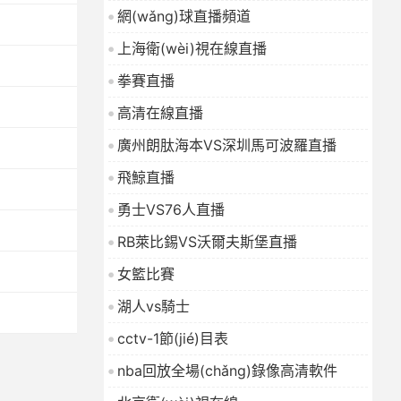
網(wǎng)球直播頻道
上海衛(wèi)視在線直播
拳賽直播
高清在線直播
廣州朗肽海本VS深圳馬可波羅直播
飛鯨直播
勇士VS76人直播
RB萊比錫VS沃爾夫斯堡直播
女籃比賽
湖人vs騎士
cctv-1節(jié)目表
nba回放全場(chǎng)錄像高清軟件