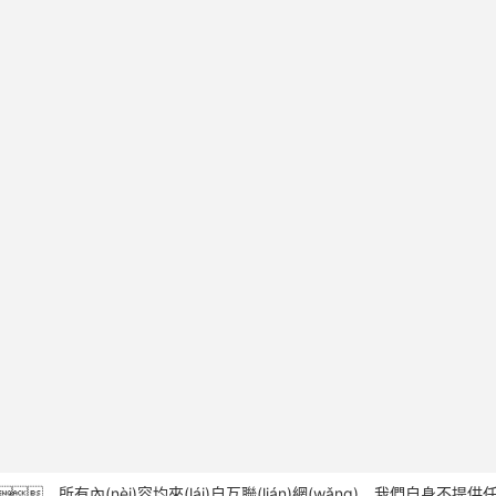
有內(nèi)容均來(lái)自互聯(lián)網(wǎng)，我們自身不提供任