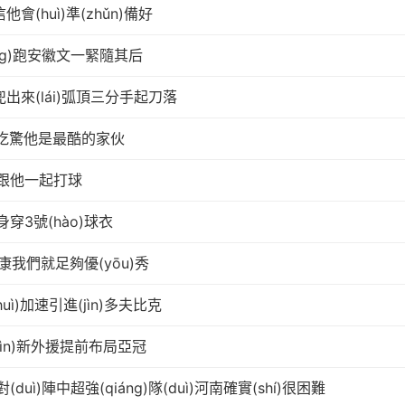
會(huì)準(zhǔn)備好
ǐng)跑安徽文一緊隨其后
)里兜出來(lái)弧頂三分手起刀落
吃驚他是最酷的家伙
想跟他一起打球
穿3號(hào)球衣
我們就足夠優(yōu)秀
uì)加速引進(jìn)多夫比克
jìn)新外援提前布局亞冠
(duì)陣中超強(qiáng)隊(duì)河南確實(shí)很困難