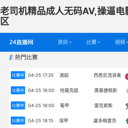
老司机精品成人无码AV,操逼电
区
資訊
比賽
視頻
熱門比賽
英超
全部
足球視
西甲
英超
籃球視
04-25 17:35
澳超
西悉尼流浪者
比賽中
意甲
西甲
04-25 18:00
哈薩克超
奧基捷佩斯
比賽中
德甲
意甲
04-25 18:00
葡甲
雷克索斯
比賽中
法甲
德甲
04-25 18:15
保甲
盧多格雷茨
比賽中
中超
法甲