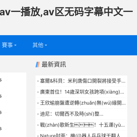
av一播放,av区无码字幕中文一
賽事
其他
足球
專題
最新資訊
籃球
電視頻道
塞爾&科貝：米利唐傷口開裂將接受手
多
術(shù)，無(wú)緣美加墨世界杯
問(wèn)答
廣東首位！14歲深圳女孩跨項(xiàng)僅
2026-04-25
多
9個(gè)月，拿下全國(guó)雪橇
王欣瑜崩盤遭逆轉(zhuǎn)無(wú)緣開
冠軍
2026-04-25
門紅，曾被萊巴拒絕合影
多
迪尼：切爾西不及時(shí)整
WTA執(zhí)行官離職
2026-04-25
改，會(huì)淪為沃特福德那
戰(zhàn)歌新生！十五運(yùn)
般頻繁換帥的笑柄
多
2026-04-25
經(jīng)典旋律重磅返場(chǎng)，
Nature封面：機(jī)器人乒乓球干翻人類