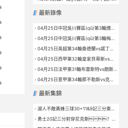
梁山山東山少爺曾比特余浩斌攜手林高
職業(yè)選手
2026-04-25
多
遠(yuǎn)跨界唱響廣東體育城市聯(lián)
最新錄像
賽主題曲粵戰(zhàn)粵勇
2026-04-25
多
04月25日中冠吳川賽區(qū)第3輪煙臺
(tái)鑫海中天VS廣州海珠醒派全場
04月25日中冠吳川賽區(qū)第3輪梅州
多
(chǎng)錄像
2026-04-25
強(qiáng)民VS武漢聯(lián)鎮(zhèn)全
04月25日英超第34輪桑德蘭vs諾丁漢
場(chǎng)錄像
2026-04-25
多
森林全場(chǎng)錄像
2026-04-25
04月25日西甲第32輪皇家貝蒂斯vs皇
家馬德里全場(chǎng)錄像
2026-04-25
多
04月25日法甲第31輪布雷斯特vs朗斯
全場(chǎng)錄像
2026-04-25
04月25日意甲第34輪那不勒斯vs克雷
多
莫內(nèi)塞全場(chǎng)錄像
最新集錦
2026-04-25
湖人不敵黃蜂三球30+11&9記三分東契
奇39分詹姆斯29+9+6
2026-01-16
勇士20記三分射穿尼克斯！庫
(kù)里27+7巴特勒32+8穆迪三分9中7