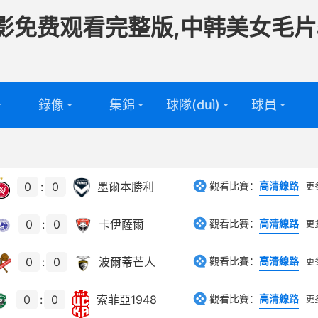
影免费观看完整版,中韩美女毛片
錄像
集錦
球隊(duì)
球員
頻
足球球隊
足球球員
(duì)
頻
籃球球隊
籃球球員
0
:
0
墨爾本勝利
觀看比賽：
高清線路
更
(duì)
0
:
0
卡伊薩爾
觀看比賽：
高清線路
更
0
:
0
波爾蒂芒人
觀看比賽：
高清線路
更
0
:
0
索菲亞1948
觀看比賽：
高清線路
更