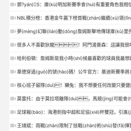
鄧?yán)S：庫(kù)明加新賽季會(huì)有重要角色我相信他
NBL積分榜：香港金牛贏下榜首戰(zhàn)繼續(xù)領(l
夢(mèng)幻聯(lián)動(dòng)詹姆斯擊地傳球庫(kù
很多人不喜歡狄龍！阿門湯普森：這讓我很
哈利伯頓：詹姆斯是我小時(shí)候最喜歡的球員我最
韋德穿過(guò)的號(hào)碼！公牛官方：基迪新賽季將身
核心班子留隊(duì)！獺兔：我不想要任何改變只要健康
莫雷托：由于莫拉塔離隊(duì)，馬競(jìng)可能會(h
足球報(bào)：海港劍指中超和足協(xié)杯雙冠，引進(
王靖斌：雨戰(zhàn)限制了技戰(zhàn)術(shù)發(fā)揮對