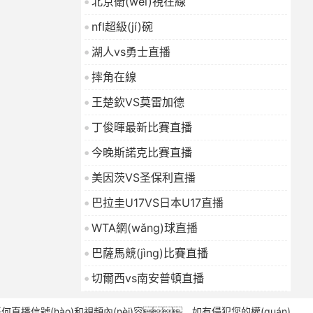
北京衛(wèi)視在線
nfl超級(jí)碗
湖人vs勇士直播
摔角在線
王楚欽VS莫雷加德
丁俊暉最新比賽直播
今晚斯諾克比賽直播
美因茨VS圣保利直播
巴拉圭U17VS日本U17直播
WTA網(wǎng)球直播
巴薩馬競(jìng)比賽直播
切爾西vs南安普頓直播
何直播信號(hào)和視頻內(nèi)容，如有侵犯您的權(quán)