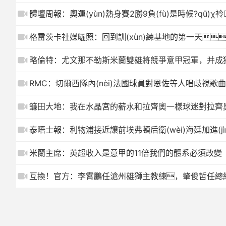
體壇周報：奧運(yùn)熱身賽2勝9負(fù)是時候?qū)χ袊
格雷茨卡社媒曬照：回到訓(xùn)練基地的第一天
略倫特：尤文那不勒斯米蘭雙雄將競爭意甲冠軍，并成獨
RMC：切爾西隊內(nèi)法國球員對恩佐等人唱歧視歌
鐮田大地：我在水晶宮的薪水和拉齊奧一樣球迷對拉齊
泰晤士報：利物浦接近讓前埃弗頓后衛(wèi)海廷加進(j
米蘭主席：英超收入是意甲的11倍我們的體系必須改變
互換！官方：李霄鵬任滄州雄獅主教練，肇俊哲任總經(jīng