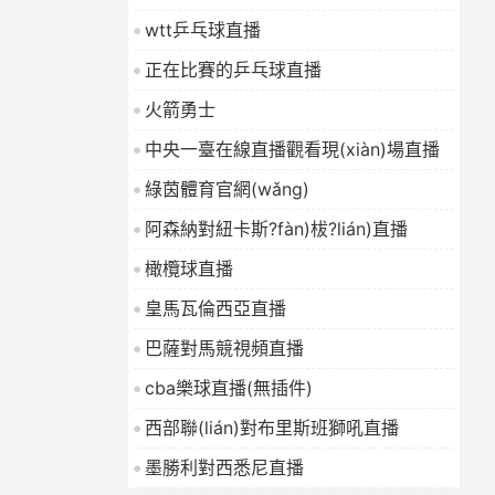
wtt乒乓球直播
正在比賽的乒乓球直播
火箭勇士
中央一臺在線直播觀看現(xiàn)場直播
綠茵體育官網(wǎng)
阿森納對紐卡斯?fàn)柭?lián)直播
橄欖球直播
皇馬瓦倫西亞直播
巴薩對馬競視頻直播
cba樂球直播(無插件)
西部聯(lián)對布里斯班獅吼直播
墨勝利對西悉尼直播