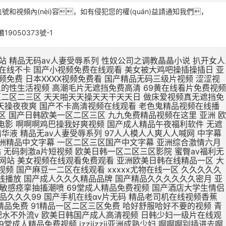
號和視頻內(nèi)容，如有侵犯您的權(quán)益請通知我們，
備19050373號-1
被鸡巴操逼 欧美日本一区二区点击进入 欧美最新免费一区二区三区 无码人妻丰满熟妇区毛片 久久99这里精品8国产 日本亚洲欧美一区二区视频 亚洲一区二区精品线观看 在线观看亚洲精品国产福利app 真人版肏屄视频在线观看 肌肌插小穴视频 亚洲欧洲日产v特级毛片 用力舔,爽歪歪 亚洲东京热无码av专区 亚洲精品一区二区在线电影 大jb艹我的逼 不卡国产精品欧美一区二区 欧美亚洲区一区二区三区 三级片在线精品 久在线中文乱码免费视频 15min摘花出血视频 产精品无码久_亚洲国产精 下一篇久久久久久18p 张柏芝用嘴给陈冠希高潮 大鸡吧操小逼嗷嗷叫视频 制服诱惑中文字幕国产精品 a毛片全免费版全免费观看 久久久久久久久久久久38 亚洲精品国产品国语原创 99久久一区二区三区免费 久久久日韩成人精品电影 尹人香蕉久久99天天拍 国产精品丝袜肉丝出水 男生大鸡巴操逼美女大逼 51CG吃瓜网今日吃瓜 涩涩视频www88AV 亚洲成人avapp下载 寡妇大J8又粗又大视频 操操操个逼黄色视频网站 国产888视频在线观看 国产精品糟蹋漂亮女教师 久久久久久久久久三级三级 中文字幕组一区二区三区 久久久久久不卡国产精品 色婷婷在线视频免费播放 武侠古典狠狠干 日本亚洲色大成网站WW 日韩无人区一卡二卡在线 欧r级荡公乱妇在线观看 男生和女生操逼视频国产 国产女人高潮嗷嗷嗷叫 精品国产精品网麻豆系列 男生把女生插流水的视频 爱抚视频国产精品一区二区 日本丰满风骚巨乳美少妇 国产19岁女人被插视频 岛国av电影免费在线观看 国产欧美第一页 你懂的在线视频亚洲国产 AAA一级毛片免费韩国 男生插女生骚穴被射网站 在线观看日本不卡一区二区 国产精品日日做人人爱 久久久精品免费免费高清 色吊丝中文字幕在线观看 最新国产精品 国产精品 三级片在线精品 1000部精品久久久久久 大鸡巴操逼视频网址免费 打鸡巴操小逼免费视频道 亚洲国产制服丝袜无av jav一区二区hjhj 被揉到高潮揉出奶水视频 亚洲成人中文字幕一区二区 日韩欧美国产亚洲一区二区 在线观看啊啊啊喷水视频 欧美熟妇另娄久久久久久 老司机亚洲精品影院在线 第九色区aⅴ天堂久久香 青青青免费网站在线观看 亚洲人不卡另类日韩精品 18无码粉嫩小泬无套在线观看 国产精品丝袜一区二区三区 精品国产一区二区三区色欲 国产妓女牲a毛片 国产精品videossex久久发布 最大胆极品欧美人体视频 日本片在线观看美女被操 大学女厕课间沟拍大屁股 成人小说亚洲一区二区三区 免费观看狠狠操调教骚货 男女高潮又爽又黄又无遮挡 俄罗斯高清一区二区三区 性色做爰片在线观看ww 欧洲女生十四个喷液视频 韩国三级中文字hd无码 美女裸体爆乳张开腿喷水 东北老女人熟女啪啪视频 久久精品国产亚洲5555 欧美激情啪啪a爱 一级黄色录像片久久的爱 国外网站大全 91啪国产视频 啊啊啊嗯嗯视频免费轮奸 人妻夜夜添夜夜无码av茄子视频 大鸡吧好大嗯啊操我视频 骚人色片丝美女黄色视频 高清中文字幕男人的天堂 夜夜躁狠狠躁日日躁人妖 国产成人无码a区视频在线观看 被强暴内射的美少妇人妻 亚洲无人区天空码头IV 久久精品123 一女被两根凶猛挺进视频 黄网站色视频网站免费 精品欧美一区二区三区久 69视频在线免费观看一区 少妇高潮久久久久久软件 国产日本草莓久久久久久 最近最好的中文字幕免费 被暴雨淋湿爆乳少妇正在播放 精品国产高清在线看国产 插穴谁有黄色网址给一个 又大又粗又黄又爽的黄片 蜜芽忘忧草三区老狼大豆 成人精品高清视频在线观看 啊舒服死了好大插穴视频 久久福利电影网 十八禁午夜私人在线影院 欧美欧美一区欧美二区区 99re 视频在线观看 欧美三级不卡在线播放 打鸡巴操小逼免费视频道 破了亲妺妺的处免费视频国产 日本www免费人成网站 91亚洲国产成人精品看片 农村少妇97av毛片网 欧美性生活日本少妇人妻 曰日本一级二级三级人人 亚洲中文字幕无码永久免弗 夜夜躁狠狠躁日日躁人妖 C0M操操操逼逼逼大通 午夜成人无码免费看网站 国产精品美女久久久久三级 午夜精品久久久内射近拍高清 国产精品啊啊啊在线观看 国产偷亚洲偷欧美偷精品 色国产在线视频一区二区 国产在线色视频 国产三级不卡视频在线观看 男生插入女人下面的视频 久久伊人色av天堂九九 性感美女自慰自己的骚逼 哥哥的女人完整版在线观看 骚逼嫩穴研究院 男人天堂久久久一区二区 国产午夜福利100集发布 美女被操逼流水调教视频 大鸡巴操淫荡骚女人视频 成熟丰满熟妇xxxxx 丰满熟女一区二区三区91 最刺激特黄的欧美三级本能 加勒比中文字幕在线播放 操美女明星BB在线视频 青青久精品观看视频最新 国产偷亚洲偷欧美偷精品 欧洲按摩高潮A级中文片 美女被大鸡巴强爆B出水 老女人用润滑油日比视频 精品一区二区三区中文在线 国产精品99久久久久久宅男 人妻福利视频 黄色视频在97 女生被操免费视频的网站 中文字幕人妻熟人妻熟丝袜美 人人人妻人人爽欧美一区 亚洲精品久久久蜜臀av 色老头在线一区二区三区 日韩a片r级无码中文字幕久久 骚逼黄色免费视网站真人 插曲视频免费高清观看在线播放 老少配hd牲交 精品少妇人妻久久av免费 国产91精品一区二区蜜桃 免费操逼黄视频 久久久无码人妻精品无码 亚洲 欧洲 日韩 国产 免费看ww视频网站入口 久久精品国产成人 国产精品国产高清国产专区 日韩国10次美女黄视频 欧美牲av欧aa片 久久精品国产波多野结衣 国产精品丝袜一区二区三区 国产av天堂亚洲国产av刚刚碰一 三级网站网址久久久久久 高潮毛片无遮挡免费高清 黄色片又湿又骚 亚洲一区二区精品在线观看 精品久久久一区二区国产 亚洲一区二区精品久久久 国产开嫩苞在线播放视频 欧美人与动牲交欧美精品 在线观看的无码国产h片 国产偷亚洲偷欧美偷精品 特级毛片a片全部免费播 国产精品天天看 一个人深夜激情在线观看 吃上面搞下面的很爽视频 欧美精品高清一区二区灬 国产三级不卡视频在线观看 国产v综合v亚洲欧美久久 欧美又大粗又爽又黄大片视频 情侣网站大黄网 男生鸡巴插进女人逼视频 大鸡吧逼逼碰撞 苍井空被躁50分钟5分钟免费 国产黄a三级一级二级观看 可以看全身污女的qq号 无码粉嫩虎白一线天在线观看 波多野结衣在线观看 美女被鸡吧操逼 国产精品动漫久久久久久 日韩精品欧美在线视频在线 3p艹嗯嗯啊啊 把大鸡巴插进美女的洞里 娇妻被两个老头疯狂进出 男男绑床头贯穿哭囚禁h 又粗又大又硬毛片免费看 午夜激情福利在线免费看 在线不卡的在线综合电影 日本熟妇的诱惑中文字幕 日本成年人黄色三级网站 啊～大肉棒操死骚穴视频 午夜精品久久久久久久久 青青草原人成视频在线观看 青青草99久久精品国产 2020久久国产精品爱 久久精品成人免费观看三 爱鲁鲁在线视频免费观看 农村胖肥胖女人操逼视频 中文字幕人妻熟人妻熟丝袜美 国产精品中文字幕在线三级 成人亚洲精品一区二区三区 日本欧美人艺木之色噜噜 中文字幕免费一区二区在线 青草制服丝袜一区第一页 欧美精品23页在线观看 国产熟女一区二区三区五月婷 欧美成人精品三级网站 国产免费小视频在线观看 国产精品99久久久久久宅男 国产三级精品三级在线播放 驯服已婚人妻hd中文字幕 舔骚穴小黄视频 国产精品一区二区三在线 亚洲国产精品热久久最新 波多野结衣bt 久久久久久91 在线观看亚洲精品国产福利app 激情五月综合色婷婷综合 在线视频免费观看www动漫 一区二区三区羞羞的视频 欧美一区二区三区免费高 女子扒开骚逼给人草网站 av小四郎在线最新地址 阿联酋航空美女骚逼视频 成人免费一区二区三区av 肏女人大逼肏大逼肏女人 巨乳中文无码亚洲 亚洲导航久久久久久久久 久久国产亚洲一区精品露脸 我想看中国女人的大肥逼 男生鸡鸡痛女生鸡鸡网站 欧美真人大鸡巴射精集锦 曰本XXXXX 最近最好的中文字幕免费 肉体裸交137大胆摄影 久久综合之综合久久97 天天夜i日日清莫一97 大鸡吧猛烈操小嫩逼视频 男人叽叽猛插女人逼影视 久久一区二区三区久久久 午夜视频 无码 亚洲领先的自拍视频网站 91丨九色丨国产熟女麻豆 娇妻粗大高潮白浆 国产成人精品视a片 色肉肉视频操逼 丰满老熟妇大尺度人体艺 亚洲男同打飞机射精视频 亚洲最新成人无码网站 欧美美女被鸡巴插逼视频 又硬又粗又大一区二区三区视频 18禁真人抽搐一进一出 欧美熟妇dodk巨大 国产va免费精品高清在线 精品熟女少妇av久久图 小泽玛利亚无码一区二区 国产成人av大片大片在线播放 看大陆韩国美国毛片视频 手机自拍B毛视频免费看 鸡巴操洞穴在线视频播放 看一下操逼大片 公么的粗大满足了我小莹 美腿丝袜诱惑久久亚洲国产 精品国产日韩欧美一区二区 欧美一区二区三区视视频 亚洲成在人线av品善网好看 极品久久久久久久久久三情 一本色道久久—综合亚洲 女子被岔开嫩逼免费观看 男生j插女生逼免费网站 品综合久久AV一区2区 亚洲色欲久久久久综合纲 大吊日无毛小逼 日韩国10次美女黄视频 亚洲欧美中文字幕第一页 伊人狼操女老师骚穴女优 欧美干少妇屄视频直接看 黄页污视频在线观看视频 成人亚洲av网站在线看 精品国产一区二区三区色欲 日美肏屄视频一 无码人妻一区二区三区一 久久国产加勒比精品无码 一级a做片免费久久无码 婷婷精品国产亚洲av麻豆 亚洲精品国产第一综99久久 多个大鸡巴操逼一级黄片 大机巴橾大逼真人棵体视 操逼片小逼片日韩小逼片 国产亚洲精品久久久久久久软件 久久综合给合久97色 农村熟妇乱子伦拍拍视频 久久精品www 在线观看女生被操的网站 成人h视频在线观看网站 亚洲av男人的天堂精品 国产色av网站入口免费 色琪琪午夜理论官网影院 2022国产精品永久在线 扒开女人屄再插鸡巴视频 国第二产在线无码精品区 日本熟妇无码亚洲a人片 色婷婷一区二区三区aⅴ 国产又长又爽又猛又粗视频 国产刺激国产精品国产二区 亚洲综合色婷婷久久精品 国产精品久久久久久久人热 午夜精品一区二区三区在线视 无码人妻丰满熟妇啪啪区 九九热这里只有精品12 精品熟女碰碰人人a久久 国产亚洲精品久久久久蜜臀 久久久一本精品99久久精品66 成人a视频高清在线观看 日韩欧美中文字幕精品 二十不惑最后一集在线观看 亚洲精品国产第一综合色吧 成人?亚洲?免费?视频 最新果冻传媒在线观看免费版 天堂网AV无码一区二区 朋友的丰满人妻HD中文 夜夜操夜夜操天天操天天操 日韩成人性生活一级视频 国偷窥女厕嘘嘘av不卡 一级黄色夫妻性生活片子 中文字幕亚洲一区二区三区 欧美日韩国产狼人久久久 九九久久精品免费视频观看 大鸡巴日大鸡巴 91超碰caoporn 国产成人精品cao在线 国产又大又黑又粗免费视频 娇妻与公h喂奶 国产精品无码一二区免费 中文字幕乱码第一二三区 亚洲综合国产精品第一页 国产爱豆剧果冻传媒在线 亚洲成a人片 国产挤奶水主播在线播放 国产精品女人精品天天久久 13一14周岁无码a片 国产精品丝袜拍在线观看 大吊日小逼免费黄色电影 欧美日韩国内一区二区三区 日韩精品国产精品中文字幕 小说区另类小说激情文学 把阴茎插进女人口内视频 农村胖肥胖女人操逼视频 啊啊啊啊啊啊嗯嗯嗯视频 日韩视频一区二区三区观看 成人黄疸从哪个部位开始黄 麻豆黄色在线观看高清国产 国产亚洲精99品精99 韩国三级电影热情的邻居 欧美黄色一级aaaaa 熟女中文字幕一区二区三区 中字无码av手机看av 五月精品夜夜春夜夜爽久久 快插进去舔视频 波多野结衣Av直接播放 大肉棒插插视频 国产v精品欧美精品v日韩 色综合久久九无码网中文 久久久有码一区二区三区 婷婷爱在线观看免费视频 无码播放一区二区三区 欧美性视频一区百花视频 大鸡巴一下子插到底儿啦 狠狠色噜噜色狠狠狠综合久久 免费能收黄台的直app 亚洲av精品久久久久a 成人在线日韩免费一卡二卡 久久人妻视频3乱一二区 少妇放荡的呻吟干柴烈火 巨乳人妻的诱惑韩国电影 日韩欧美一区二区在线观看 操女生免费网站有限公司 国内无遮码无码 91九色PORON观看 清纯女仆装自慰流白汁 久久99亚洲精品久久99果冻 女生扒开尿口让男生桶爽 下面一进一出好爽视频 亚洲精品中文字幕无码AV 国产精品一区二区三区v COS色妞视频一级毛片 国产一级毛片夜一级毛片 岛国av电影免费在线观看 精品国产精品国产99网站 婷婷精品国产亚洲av麻豆 性做久久久久久久久不卡 亚洲熟妇av一区二区三区浪潮 欧美性生活日本少妇人妻 骚逼被操黄色片 性少妇中国内射xxxx狠干 手插逼里视频? AV无码国产在线看网站 人人妻人人澡人人爽视频毒 午夜男女羞羞爽爽爽视频 插大胸美女逼逼 久久精品999国产亚洲 日韩大学生美女一区二区 国产精品亲子乱子伦xxxx裸 不卡一区二区三区av电影 龙泽玛丽亚电影在线观看 国产三级精品三级男人的天堂 69黄在线看片免费视频 人与嘼在线A片观看免费 尤物爆乳av导航 口国产成人高清在线播放 91丝袜精品久久久久久久 久久av动态图一区二区 久久久久亚va无码区首页 男人插女人骚视频998 亚洲成年人免费网站观看 亚洲欧美中文字幕第二十 麻豆乱码国产一区二区三区 一受多攻同做h嗯啊巨肉 jizz中国老师高潮喷水 黑丝骚逼女被操 午夜av网址在线观看免费 愉情按摩中文字幕理伦片 无码av天堂一区二区三区 亚洲码欧洲码一二三区麻豆 人妻中字幕出轨中文字幕 久久精品人人做人人爱爱 盗摄私密推油视频一二区 天天日天天操天天操天天操 诱人的邻居人妻中文字幕 午夜影视啪啪免费体验区 在线成a毛片免费播放 亚洲尤物内射超碰 大肉大捧一进一出好爽作文 无码粉嫩虎白一线天在线观看 大鸡巴搞我视频 免费真h视频网站无码 av韩国麻豆免费在线观看 朋友的丰满人妻hd 免av在线观看网站 av视频在线观看 久久久久久饥渴少妇高潮 久久不卡亚洲一区二区三区 中文亚洲爆乳无码专区 99r精品视频这里免费 国产青青草久久亚洲精品 亚洲a色91精品免费看 国产av偷闻女邻居内裤被发现 下面一进一出好爽视频 爱鲁鲁在线视频免费观看 九九re在线观看免费视频 久久国产亚洲精品夜夜夜 亚洲男人的天堂国产av 国产成人欧美视频在线观看 成人国产亚洲精品A区天堂 真人男女猛烈裸交动态图 大鸡巴操小骚逼真实视频 被插喷在线播放 中文字幕组一区二区三区 亚洲va欧美va天堂v国产综合 国产精品性夜天天拍拍 亚洲欧美另类自拍第一页 欧美精品亚洲精品日韩1818 国产熟女一区二区三区五月婷 啊不要操逼视频喷水变态 国产精品一区二区……～ 亚洲熟女av综合网丁香 人妻中文字字幕在线乱码 日韩中文高清字幕 久久 久久综合色一区二区三区 国产欧美精品一 韩国理论片无码国产精品 日韩欧美一区二区三区不卡 在线播放亚洲欧美小视频 亚洲18色成人网站www 欧美69久成人做爰视频 国产精品一区二区久久hs 国产欧美精品久久99亚洲 欧美成人网在线综合视频 久久精品国产亚洲av蜜色 日韩av主播电影在线观看 欧美日韩蜜臀精品综合网 大屁股熟女少妇一区二区 啊…哦…操熟女的大黑逼 人体艺术在线观看 国产大鸡巴操逼 成人小说亚洲一区二区三区 大尺度av在线免费观看 与嫂嫂操屄视频 男人把昆吧放女人屁股里 秋霞在线观看无码av片 山村爆操偷偷操91av 夜夜躁狠狠躁日日躁av 亚洲国产精品一区二区久久 国产成人精品日本亚洲i8 男人操女人逼能看的视频 久久一区二区精品夜夜嗨 亚洲欧美中文字幕第一页 日韩av一区二区精品不卡 黑人大点吊大战中国少妇 亚洲成年人免费网站观看 久久久精品国产色欲AV 国产男女黄视频在线观看 2020亚洲男人的天堂 另类重口特殊av无码 日日日日日日日日日日操 欧美激情精品久久久久久 国产白丝制服被啪到喷水视频 盗摄私密推油视频一二区 国产理论av在线第一页 国产成人精品一区二三区 最新永久免费av无码网站 2020亚洲欧美国产日韩 我要看中国高清大屌操逼 欧美精品国产精品日韩电影 freexx黑人欧美色欲大战视频 AV大鸡八疯狂抽查骚逼 男女啪视频免费观