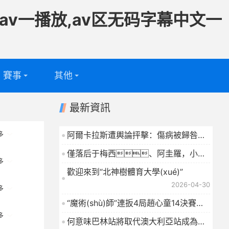
av一播放,av区无码字幕中文一
賽事
其他
足球
專題
最新資訊
籃球
電視頻道
阿爾卡拉斯遭輿論抨擊：傷病被歸咎于
多
場外生活，高爾夫成誘因
2026-04-30
問答
僅落后于梅西、阿圭羅，小蜘
多
蛛躋身阿根廷球員歐冠射手榜前三
歡迎來到“北神樹體育大學(xué)”
2026-04-30
2026-04-30
多
“魔術(shù)師”連扳4局趙心童14決賽第
一階段暫時落后
多
2026-04-30
何意味巴林站將取代澳大利亞站成為