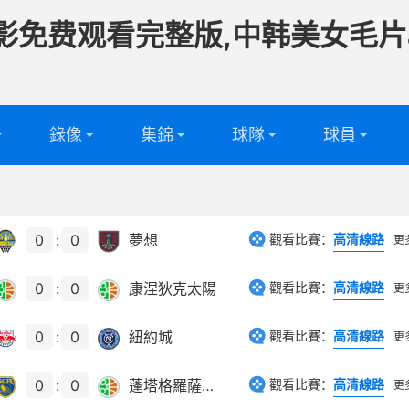
影免费观看完整版,中韩美女毛片
錄像
集錦
球隊
球員
頻
足球球隊
足球球員
頻
籃球球隊
籃球球員
0
:
0
夢想
觀看比賽：
高清線路
更
0
:
0
康涅狄克太陽
觀看比賽：
高清線路
更
0
:
0
紐約城
觀看比賽：
高清線路
更
0
:
0
蓬塔格羅薩鐵路工人
觀看比賽：
高清線路
更