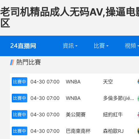
老司机精品成人无码AV,操逼电
区
資訊
比賽
視頻
熱門比賽
英超
全部
足球視
西甲
英超
籃球視
04-30 07:00
WNBA
天空
比賽中
意甲
西甲
04-30 07:00
WNBA
多倫多節(jié)奏
比賽中
德甲
意甲
04-30 07:00
美公開賽
紐約紅牛
比賽中
法甲
德甲
04-30 07:00
巴南東南杯
森柏歐RJ
比賽中
中超
法甲