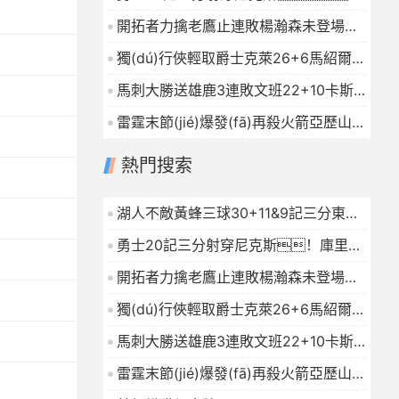
庫里27+7巴特勒32+8穆迪三分9中7
開拓者力擒老鷹止連敗楊瀚森未登場夏
2026-01-16
普24+9CJ戰(zhàn)舊主20分
獨(dú)行俠輕取爵士克萊26+6馬紹爾
2026-01-16
22+6+4森薩博27分
2026-01-16
馬刺大勝送雄鹿3連敗文班22+10卡斯?
fàn)?9+10字母哥21+5
2026-01-16
雷霆末節(jié)爆發(fā)再殺火箭亞歷山大
連續(xù)112場20+杜蘭特23中7
熱門搜索
2026-01-16
湖人不敵黃蜂三球30+11&9記三分東契
奇39分詹姆斯29+9+6
2026-01-16
勇士20記三分射穿尼克斯！庫里
27+7巴特勒32+8穆迪三分9中7
開拓者力擒老鷹止連敗楊瀚森未登場夏
2026-01-16
普24+9CJ戰(zhàn)舊主20分
獨(dú)行俠輕取爵士克萊26+6馬紹爾
2026-01-16
22+6+4森薩博27分
2026-01-16
馬刺大勝送雄鹿3連敗文班22+10卡斯?
fàn)?9+10字母哥21+5
2026-01-16
雷霆末節(jié)爆發(fā)再殺火箭亞歷山大
連續(xù)112場20+杜蘭特23中7