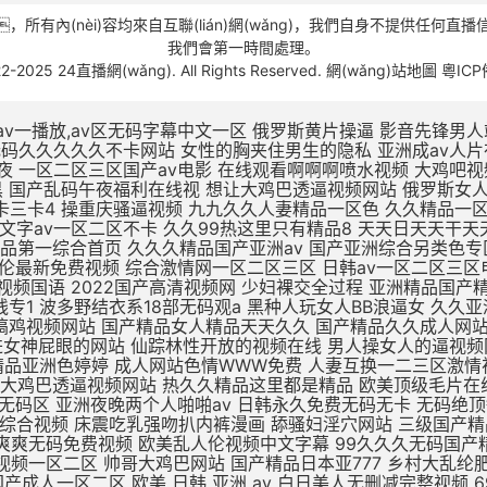
(nèi)容均來自互聯(lián)網(wǎng)，我們自身不提供任何直播信
我們會第一時間處理。
22-2025 24直播網(wǎng). All Rights Reserved.
網(wǎng)站地圖
粵ICP
v一播放,av区无码字幕中文一区
俄罗斯黄片操逼 影音先锋男人站 精品无码av人妻受辱系列 性奴公司之调教晶晶小说 扒开女人屄再插鸡巴视频 黑鸡巴操老骚逼 狂操东北农村人妻三级片 av无码久久久久久不卡网站 女性的胸夹住男生的隐私 亚洲成av人片在线不卡 国产小视频免费在线观看 美女被大鸡吧操插操插日 亚洲综合国产精品第一页 性久久久久久久 性色av一区二区三区夜夜 一区二区三区国产av电影 在线观看啊啊啊喷水视频 大鸡吧视频免费 日本XXXX视频免费看 国产精品无码三级片视频 涩涩视频www88AV 日本阿v片一区二区三区 欧美一区三区日韩版夜黑 国产乱码午夜福利在线视 想让大鸡巴透逼视频网站 俄罗斯女人的性生活视频 高潮毛片无遮挡免费高清 69黄在线看片免费视频 dxj在线视频免费观看 久热这里只精品99国产6 一本大道一卡2卡三卡4 操重庆骚逼视频 九九久久人妻精品一区色 久久精品一区二区二三区 天天啪天天操天天干天天日 做床爱视频真无遮挡免费 国产大学生午夜视频网站 亚州一区二区五码在线观看 久久中文字av一区二区不卡 久久99热这里只有精品8 天天日天天干天天操夜夜爽 国产不卡高清视频在线观看 老色鬼精品视频在线播放 91扒开骚逼被大鸡八操 四虎影视无码永久免费看 国产亚洲精品第一综合首页 久久久精品国产亚洲av 国产亚洲综合另类色专区 国产日韩欧美一区二区三区 九九免费精品视频在这里 亚洲 欧洲 小说 自拍 日韩AV第二页 啊啊啊插给我射进来视频 国产乱子伦最新免费视频 综合激情网一区二区三区 日韩av一区二区三区电影 啊啊啊鸡巴操我好爽视频 国产成人精品午夜福利软件 无遮挡高潮国产免费观看 国产av精品国语对白国产 国产最爽的乱淫视频国语 2022国产高清视频网 少妇裸交全过程 亚洲精品国产精华液 精品无av人妻受辱系列 97人人模人人爽人人喊网 中字幕视频在线永久在线 男人插女人骚视频988 国产三级精品三级在线专1 波多野结衣系18部无码观a 黑种人玩女人BB浪逼女 久久亚洲精品中文字幕 一区二区三区国产中文字幕 亚洲综合激情六月婷婷色 黑森林尤物精品∧v导航 插大胸美女逼逼 成年美女黄色搞鸡视频网站 国产精品女人精品天天久久 国产精品久久成人网站 无码刺激a片短视频 欧美日韩一区二区三区影院 蜜臀av福利无码一二三 av不卡一区二区在线观看 精品一区二区无av 男生插进女神屁眼的网站 仙踪林性开放的视频在线 男人操女人的逼视频网站 美女视频在线观看免费观看 亚洲欧美日韩在线精品一区 大鸡巴插入小姨妹B视频 黑色丝袜无码中中文字幕 久久精品国产精品亚洲色婷婷 成人网站色情WWW免费 人妻互换一二三区激情视频 国产麻豆一二区在线观看 xxxxx尤物在线一区 久久久久久久久公牛影视 朝鲜美女黑毛bbw 久久婷婷五月综合色首页 想让大鸡巴透逼视频网站 热久久精品这里都是精品 欧美顶级毛片在线播放 国产成人久久久精品品牌 国产精品久久久久久久密月 亚洲国产精品热久久最新 亚洲av无一区二区三区 亚洲va熟妇自拍无码区 亚洲夜晚两个人啪啪av 日韩永久免费无码无卡 无码绝顶敏感痉挛抽搐潮喷 69堂成人精品免费视频 国产酒店大学生情侣宾馆 大鸡巴操无毛女视频观看 日本五级伦理片 欧美成人网在线综合视频 床震吃乳强吻扒内裤漫画 舔骚妇淫穴网站 三级国产精品久久久99 国产手机在线αⅴ片无码 精品老司机在线视频香蕉 国产日韩欧美久久一区二区 日本网站一区二区三区四区 两人爽爽爽无码免费视频 欧美乱人伦视频中文字幕 99久久久无码国产精品免费 91精品一区二区三区免费 哈好舒服哈好不要的视频 青青草伊人免费在线观看 又色又爽又黄的视频人妻 日韩午夜精品视频一区二区 帅哥大鸡巴网站 国产精品日本亚777 乡村大乱纶肥水不外流v 欧美日韩国产成人高清视频 日韩少妇一级片在线观看 亚洲熟妇乱女区二区三区 自拍偷拍 视频一区二区 欧美亚洲国产成人一区二区 欧美 日韩 亚洲 av 白日美人无删减完整视频 69堂成人精品免费视频 jzzijzzij亚洲成熟少妇 啊啊啊别插进去啊啊视频 某某电视剧在线观看全集免费播放 久久久久久久亚洲精品9 激情视频在线观看黄免费 青娱乐成人电影 国产欧美日韩一区二区三 非洲超级大黑吊高清日逼 偷窥厕所aaaaaa片偷窥 波多野结av无码 精品国产三级大全在线观看 亚洲精品一区二区高清在线 白死袜的妹妹叽叽对叽叽 久久久久精品国产人妻一区二区 中文字幕人妻熟人妻熟丝 欧美日韩一区二区三区五区 北京美女肏屄视 女同一区二区三区不卡免费 日韩美女大学生操逼视频 大奶子美女操逼 不卡的av网站在线播放 日本一区高清免费在线观看 欧美性生活日本少妇人妻 丁香婷婷亚洲六月综合色 凌晨与午夜的距离电影日本 浮力影院最新地址路线1 国产一区欧美一区日韩一区 99热久久精品最新地址 久久一区二区三区久久久 久草视频在线这里只有精品 国产亚洲欧美日韩在线一区 你懂的在线视频亚洲国产 中文字幕熟人丝袜人妻痴汉 校春色亚洲激情制服诱惑 五月天婷婷在线观看高清 三级片中文字幕在线欧美 AV线高清无码系列网站 久久国产高清伦理久久一 男人爆插女人逼免费观看 干浪叫老婆免费视频对白 h版欧美一区二区三区四区 麻豆国产av超爽剧情系列 久久精品www 91精品91久久777 精品国产高清在线看国产 五月天天天开心激情网站 日本做受高潮好舒服视频 日韩人妻无码精品无码中文字幕 国产古代皇宫一级a毛片 又色又爽又黄的吃奶视频 在线免费h视频 末成年女av片一区二区 亚洲精品中文字幕乱码三区 医生H湿透纯肉放荡文 制服丝袜天堂网在线观看 伊人精品影院一本到综合 黄色资源网久久资源365 亚洲国产成人手机在线电影 喜怒不形于色的最高境界 18 在线 播放 国产 男生喜欢看的污网站免费 97天天做天天爱夜夜爽 好湿?好紧?太爽了游戏 亚洲综合久久一区二区三区 亚洲人成网站18禁动漫无码 办公室国产a国产片免费 一区二区三区国产好的精品 九色在线porny张津瑜 最新亚洲人成人无码网站 xl司令第一季动漫全集观看 爱情岛论坛无码AV在线 鸡巴操逼心视频 美女被大鸡巴强爆B出水 www夜插内射视频网站 国产精品久久久久久久夜 尤物麻豆亚av无码精品 小12萝裸体洗澡加自慰 免费观看又色又爽又黄的软件 日日弄天天弄美女bbbb 五月婷婷亚洲激情综合网 色又黄又爽18禁免费网站 欧美国产精品 一区二区 jiZZ丰满农村胖女人 男生肏女生小穴吞精视频 国内美女白浆视频久久网 2021精品久久久久精品免费网 一受多攻同做h嗯啊巨肉 观看国产色欲色www 骚逼被大鸡巴操软的视频 国产蜜臀精品久久久网站 色婷婷狠狠久久综合五月 狠狠躁18三区二区一区 被c哭着爬走又被拉回来调教 日韩无码激情电影A91 国产精品久久久久久久密月 欧美性猛交xxxxx 一级片在国产线免费播放 一个色综合高清在线观看 亚洲最大的中文字幕无码 扣逼视频啊啊爽～大啊啊 喷水视频母狗被操的好爽 欧美第一次开笣 尤物视频在线h 欧美久久久精品一区二区 国产3D彩漫活蒸赵雨璐 欧美精品99久久久久久 外国屌肏中国屄 日本精品一区二区三区试看 h版欧美一区二区三区四区 日本一区二区久久人妻高清 客厅里h亲女 亚洲一区二区啊射精日韩 夜晚男人18app在线 操中年妇女的黑毛绒绒逼 大白妇bbwbbw高潮 扒开老师双腿猛操gif 国内精品久久久久久人妻 成年午夜福利片在线观看 蜜臀av性久久久久蜜臀aⅴ 亚洲精品无码久久久久久久 真实国产乱子伦xxxx 国产精成人品日日拍夜夜 日韩97精品一区二区三区 亚洲另类激情综合偷自拍图 日批视频高潮好爽大鸡巴 欧美人与动牲交zozo 小明打小红屁股故事大全 午夜永久免费爽爽爽影院 9人人妻人人澡人人爽久久 内射中出日韩高清在线播放 国产欧美久久久久久精品 男女爽爽爽视频 插进来,好爽,操我视频 艳娒1一6全集无删减版 欧美一区二区三四在线观看 美女不穿衣服