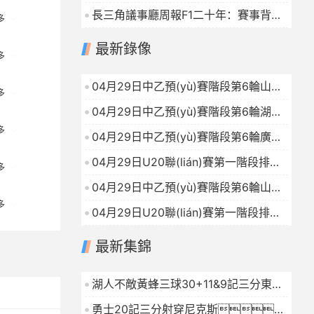
2027賽季F1揭幕戰(zhàn)
2026-04-30
長三角議事廳周報F1二十年：賽事背后
多
的城市賬
2026-04-30
最新錄像
多
04月29日中乙預(yù)賽階段第6輪山東
多
泰山B隊VS上海賽更達(dá)全場錄像
04月29日中乙預(yù)賽階段第6輪湖北
2026-04-29
青年星VS溫州全場錄像
2026-04-29
多
04月29日中乙預(yù)賽階段第6輪廣州
蒲公英VS深圳二零二八全場錄像
04月29日U20聯(lián)賽第一階段排位
多
2026-04-29
賽1第3輪河南隊U20VS廣東廣州豹U20
04月29日中乙預(yù)賽階段第6輪山西
全場錄像
2026-04-29
崇德榮海VS大連英博B隊全場錄像
多
04月29日U20聯(lián)賽第一階段排位
2026-04-29
賽1第3輪石家莊功夫U20VS山東泰山
最新集錦
U20全場錄像
2026-04-29
湖人不敵黃蜂三球30+11&9記三分東契
奇39分詹姆斯29+9+6
2026-01-16
勇士20記三分射穿尼克斯！