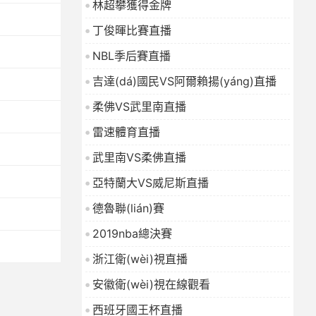
林超攀獲得金牌
2026-01-16
丁俊暉比賽直播
NBL季后賽直播
吉達(dá)國民VS阿爾賴揚(yáng)直播
柔佛VS武里南直播
雷速體育直播
武里南VS柔佛直播
亞特蘭大VS威尼斯直播
德魯聯(lián)賽
2019nba總決賽
浙江衛(wèi)視直播
安徽衛(wèi)視在線觀看
西班牙國王杯直播