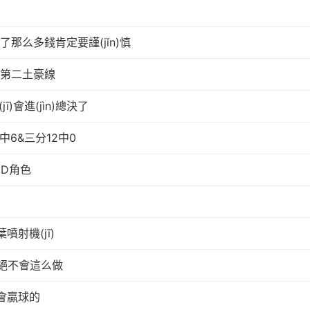
付了那么多錢肯定要謹(jǐn)慎
離第二土豪線
會進(jìn)總決了
6中6&三分12中0
3D角色
噴射機(jī)
丹絕不會這么做
會贏球的