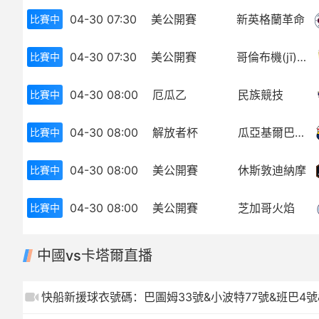
04-30 07:30
美公開賽
新英格蘭革命
比賽中
歐冠
中超
世界杯
歐冠
04-30 07:30
美公開賽
哥倫布機(jī)員
比賽中
歐洲杯
世界杯
04-30 08:00
厄瓜乙
民族競技
比賽中
亞冠
歐洲杯
04-30 08:00
解放者杯
瓜亞基爾巴塞羅那
比賽中
NBA
亞冠
04-30 08:00
美公開賽
休斯敦迪納摩
比賽中
CBA
NBA
04-30 08:00
美公開賽
芝加哥火焰
比賽中
CBA
中國vs卡塔爾直播
快船新援球衣號碼：巴圖姆33號&小波特77號&班巴4號