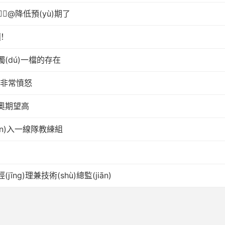
@降低預(yù)期了
！
(dú)一檔的存在
曲非常憤怒
奧期望高
ìn)入一線隊教練組
)理兼技術(shù)總監(jiān)