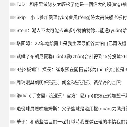
TJD：和庫里做隊友太輕松了他是一個偉大的領(lǐng)袖
Skip：小卡參加奧運(yùn)會風(fēng)險太高快船老板
Stein：湖人不太可能去追求小特倫特除非能遠(yuǎn)
塔圖姆：22年輸給勇士是我生涯最低谷害怕自己再沒機(jī)
忒鐵了布朗尼夏聯(lián)3戰(zhàn)合計得到15分投籃2
9分2板1斷！探長：崔永熙在開拓者隊內(nèi)的定位是
周琦曬與胡明軒、胡金秋、黃榮奇的合照：
聯(lián)手富堅+渡邊！官方：區(qū)俊炫正式加盟千葉
退役球員怒噴詹姆斯：父子籃球是濫用權(quán)力喬
華子：和這些超巨們一起打球時我要做正確的事情我們