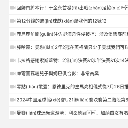
回歸門將本行！于金永首發(fā)出戰(zhàn)足協(xié)
第12分鐘的進(jìn)球獻(xiàn)給我們的12號12
鹿島鹿角關(guān)注佐野海舟性侵被捕：涉及俱樂部前球員，
滕哈赫：曼聯(lián)2年2冠在英格蘭只少于曼城我們
卡拉格感謝索斯蓋特：2進(jìn)決賽&1次半決賽&1次1
庫爾圖瓦曬兒子與姆巴佩合影：非常高興！
零點(diǎn)電臺：恩德里克的皇馬亮相儀式從7月26日
2024中國足球協(xié)會U21聯(lián)賽決賽第二階段第
曼聯(lián)球迷頻道澄清：利桑德羅、加納喬沒有