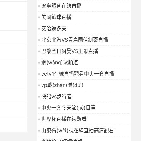
遼寧體育在線直播
美國籃球直播
艾哈邁多夫
北京北汽VS青島國信制藥直播
巴黎圣日爾曼VS里爾直播
網(wǎng)球頻道
cctv1在線直播觀看中央一套直播
vp戰(zhàn)隊(duì)
快船vs步行者
中央一套今天節(jié)目單
世界杯直播在線觀看
山東衛(wèi)視在線直播高清觀看