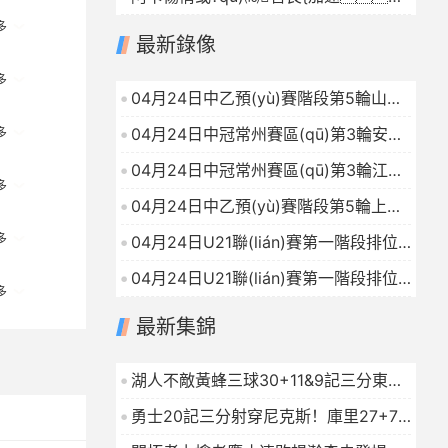
(gè)卡
2026-04-24
紅土大賽全滿貫呼之欲出
2026-04-24
多
最新錄像
多
04月24日中乙預(yù)賽階段第5輪山東
泰山B隊(duì)VS青島紅獅全場錄像
04月24日中冠常州賽區(qū)第3輪安徽
多
2026-04-24
皖美VS南京龍勝全場錄像
2026-04-24
04月24日中冠常州賽區(qū)第3輪江蘇
多
常晉VS濟(jì)南林凱賽福全場錄像
04月24日中乙預(yù)賽階段第5輪上海
2026-04-24
賽更達(dá)VS大連可為全場錄像
多
04月24日U21聯(lián)賽第一階段排位
2026-04-24
賽1第1輪天津津門虎U21VS青島紅獅
04月24日U21聯(lián)賽第一階段排位
U20全場錄像
多
2026-04-24
賽1第1輪武漢三鎮(zhèn)U21VS蘭州隴
最新集錦
原競技U20全場錄像
2026-04-24
湖人不敵黃蜂三球30+11&9記三分東契
奇39分詹姆斯29+9+6
2026-01-16
勇士20記三分射穿尼克斯！庫里27+7
巴特勒32+8穆迪三分9中7
2026-01-16