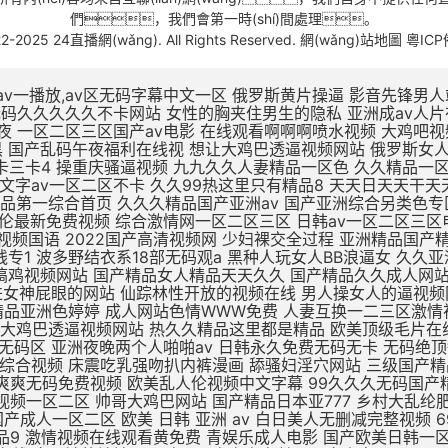
們，我們會第一時(shí)間處理。
22-2025 24直播網(wǎng). All Rights Reserved.
網(wǎng)站地圖
粵ICP
v一播放,av区无码字幕中文一区
俄罗斯黄片操逼 影音先锋男人站 精品无码av人妻受辱系列 性奴公司之调教晶晶小说 扒开女人屄再插鸡巴视频 黑鸡巴操老骚逼 狂操东北农村人妻三级片 av无码久久久久久不卡网站 女性的胸夹住男生的隐私 亚洲成av人片在线不卡 国产小视频免费在线观看 美女被大鸡吧操插操插日 亚洲综合国产精品第一页 性久久久久久久 性色av一区二区三区夜夜 一区二区三区国产av电影 在线观看啊啊啊喷水视频 大鸡吧视频免费 日本XXXX视频免费看 国产精品无码三级片视频 涩涩视频www88AV 日本阿v片一区二区三区 欧美一区三区日韩版夜黑 国产乱码午夜福利在线视 想让大鸡巴透逼视频网站 俄罗斯女人的性生活视频 高潮毛片无遮挡免费高清 69黄在线看片免费视频 dxj在线视频免费观看 久热这里只精品99国产6 一本大道一卡2卡三卡4 操重庆骚逼视频 九九久久人妻精品一区色 久久精品一区二区二三区 天天啪天天操天天干天天日 做床爱视频真无遮挡免费 国产大学生午夜视频网站 亚州一区二区五码在线观看 久久中文字av一区二区不卡 久久99热这里只有精品8 天天日天天干天天操夜夜爽 国产不卡高清视频在线观看 老色鬼精品视频在线播放 91扒开骚逼被大鸡八操 四虎影视无码永久免费看 国产亚洲精品第一综合首页 久久久精品国产亚洲av 国产亚洲综合另类色专区 国产日韩欧美一区二区三区 九九免费精品视频在这里 亚洲 欧洲 小说 自拍 日韩AV第二页 啊啊啊插给我射进来视频 国产乱子伦最新免费视频 综合激情网一区二区三区 日韩av一区二区三区电影 啊啊啊鸡巴操我好爽视频 国产成人精品午夜福利软件 无遮挡高潮国产免费观看 国产av精品国语对白国产 国产最爽的乱淫视频国语 2022国产高清视频网 少妇裸交全过程 亚洲精品国产精华液 精品无av人妻受辱系列 97人人模人人爽人人喊网 中字幕视频在线永久在线 男人插女人骚视频988 国产三级精品三级在线专1 波多野结衣系18部无码观a 黑种人玩女人BB浪逼女 久久亚洲精品中文字幕 一区二区三区国产中文字幕 亚洲综合激情六月婷婷色 黑森林尤物精品∧v导航 插大胸美女逼逼 成年美女黄色搞鸡视频网站 国产精品女人精品天天久久 国产精品久久成人网站 无码刺激a片短视频 欧美日韩一区二区三区影院 蜜臀av福利无码一二三 av不卡一区二区在线观看 精品一区二区无av 男生插进女神屁眼的网站 仙踪林性开放的视频在线 男人操女人的逼视频网站 美女视频在线观看免费观看 亚洲欧美日韩在线精品一区 大鸡巴插入小姨妹B视频 黑色丝袜无码中中文字幕 久久精品国产精品亚洲色婷婷 成人网站色情WWW免费 人妻互换一二三区激情视频 国产麻豆一二区在线观看 xxxxx尤物在线一区 久久久久久久久公牛影视 朝鲜美女黑毛bbw 久久婷婷五月综合色首页 想让大鸡巴透逼视频网站 热久久精品这里都是精品 欧美顶级毛片在线播放 国产成人久久久精品品牌 国产精品久久久久久久密月 亚洲国产精品热久久最新 亚洲av无一区二区三区 亚洲va熟妇自拍无码区 亚洲夜晚两个人啪啪av 日韩永久免费无码无卡 无码绝顶敏感痉挛抽搐潮喷 69堂成人精品免费视频 国产酒店大学生情侣宾馆 大鸡巴操无毛女视频观看 日本五级伦理片 欧美成人网在线综合视频 床震吃乳强吻扒内裤漫画 舔骚妇淫穴网站 三级国产精品久久久99 国产手机在线αⅴ片无码 精品老司机在线视频香蕉 国产日韩欧美久久一区二区 日本网站一区二区三区四区 两人爽爽爽无码免费视频 欧美乱人伦视频中文字幕 99久久久无码国产精品免费 91精品一区二区三区免费 哈好舒服哈好不要的视频 青青草伊人免费在线观看 又色又爽又黄的视频人妻 日韩午夜精品视频一区二区 帅哥大鸡巴网站 国产精品日本亚777 乡村大乱纶肥水不外流v 欧美日韩国产成人高清视频 日韩少妇一级片在线观看 亚洲熟妇乱女区二区三区 自拍偷拍 视频一区二区 欧美亚洲国产成人一区二区 欧美 日韩 亚洲 av 白日美人无删减完整视频 69堂成人精品免费视频 jzzijzzij亚洲成熟少妇 啊啊啊别插进去啊啊视频 某某电视剧在线观看全集免费播放 久久久久久久亚洲精品9 激情视频在线观看黄免费 青娱乐成人电影 国产欧美日韩一区二区三 非洲超级大黑吊高清日逼 偷窥厕所aaaaaa片偷窥 波多野结av无码 精品国产三级大全在线观看 亚洲精品一区二区高清在线 白死袜的妹妹叽叽对叽叽 久久久久精品国产人妻一区二区 中文字幕人妻熟人妻熟丝 欧美日韩一区二区三区五区 北京美女肏屄视 女同一区二区三区不卡免费 日韩美女大学生操逼视频 大奶子美女操逼 不卡的av网站在线播放 日本一区高清免费在线观看 欧美性生活日本少妇人妻 丁香婷婷亚洲六月综合色 凌晨与午夜的距离电影日本 浮力影院最新地址路线1 国产一区欧美一区日韩一区 99热久久精品最新地址 久久一区二区三区久久久 久草视频在线这里只有精品 国产亚洲欧美日韩在线一区 你懂的在线视频亚洲国产 中文字幕熟人丝袜人妻痴汉 校春色亚洲激情制服诱惑 五月天婷婷在线观看高清 三级片中文字幕在线欧美 AV线高清无码系列网站 久久国产高清伦理久久一 男人爆插女人逼免费观看 干浪叫老婆免费视频对白 h版欧美一区二区三区四区 麻豆国产av超爽剧情系列 久久精品www 91精品91久久777 精品国产高清在线看国产 五月天天天开心激情网站 日本做受高潮好舒服视频 日韩人妻无码精品无码中文字幕 国产古代皇宫一级a毛片 又色又爽又黄的吃奶视频 在线免费h视频 末成年女av片一区二区 亚洲精品中文字幕乱码三区 医生H湿透纯肉放荡文 制服丝袜天堂网在线观看 伊人精品影院一本到综合 黄色资源网久久资源365 亚洲国产成人手机在线电影 喜怒不形于色的最高境界 18 在线 播放 国产 男生喜欢看的污网站免费 97天天做天天爱夜夜爽 好湿?好紧?太爽了游戏 亚洲综合久久一区二区三区 亚洲人成网站18禁动漫无码 办公室国产a国产片免费 一区二区三区国产好的精品 九色在线porny张津瑜 最新亚洲人成人无码网站 xl司令第一季动漫全集观看 爱情岛论坛无码AV在线 鸡巴操逼心视频 美女被大鸡巴强爆B出水 www夜插内射视频网站 国产精品久久久久久久夜 尤物麻豆亚av无码精品 小12萝裸体洗澡加自慰 免费观看又色又爽又黄的软件 日日弄天天弄美女bbbb 五月婷婷亚洲激情综合网 色又黄又爽18禁免费网站 欧美国产精品 一区二区 jiZZ丰满农村胖女人 男生肏女生小穴吞精视频 国内美女白浆视频久久网 2021精品久久久久精品免费网 一受多攻同做h嗯啊巨肉 观看国产色欲色www 骚逼被大鸡巴操软的视频 国产蜜臀精品久久久网站 色婷婷狠狠久久综合五月 狠狠躁18三区二区一区 被c哭着爬走又被拉回来调教 日韩无码激情电影A91 国产精品久久久久久久密月 欧美性猛交xxxxx 一级片在国产线免费播放 一个色综合高清在线观看 亚洲最大的中文字幕无码 扣逼视频啊啊爽～大啊啊 喷水视频母狗被操的好爽 欧美第一次开笣 尤物视频在线h 欧美久久久精品一区二区 国产3D彩漫活蒸赵雨璐 欧美精品99久久久久久 外国屌肏中国屄 日本精品一区二区三区试看 h版欧美一区二区三区四区 日本一区二区久久人妻高清 客厅里h亲女 亚洲一区二区啊射精日韩 夜晚男人18app在线 操中年妇女的黑毛绒绒逼 大白妇bbwbbw高潮 扒开老师双腿猛操gif 国内精品久久久久久人妻 成年午夜福利片在线观看 蜜臀av性久久久久蜜臀aⅴ 亚洲精品无码久久久久久久 真实国产乱子伦xxxx 国产精成人品日日拍夜夜 日韩97精品一区二区三区 亚洲另类激情综合偷自拍图 日批视频高潮好爽大鸡巴 欧美人与动牲交zozo 小明打小红屁股故事大全 午夜永久免费爽爽爽影院 9人人妻人人澡人人爽久久 内射中出日韩高清在线播放 国产欧美久久久久久精品 男女爽爽爽视频 插进来,好爽,操我视频 艳娒1一6全集无删减版 欧美一区二区三四在线观看 美女不穿衣服