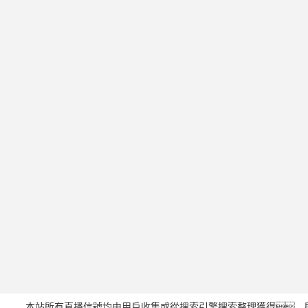
本站所有直播信號均由用戶收集或從搜索引擎搜索整理獲得，所有內(n