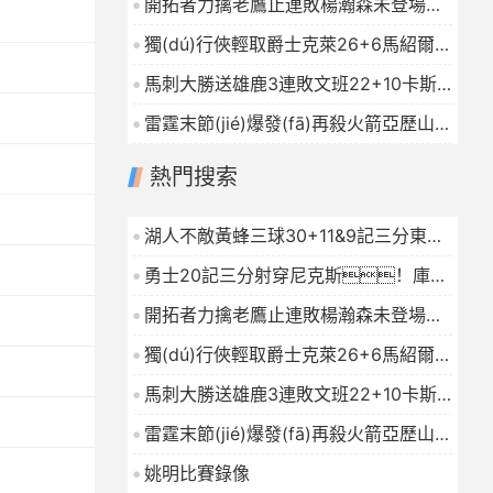
開拓者力擒老鷹止連敗楊瀚森未登場夏
普24+9CJ戰(zhàn)舊主20分
獨(dú)行俠輕取爵士克萊26+6馬紹爾
2026-01-16
22+6+4森薩博27分
2026-01-16
馬刺大勝送雄鹿3連敗文班22+10卡斯?
fàn)?9+10字母哥21+5
2026-01-16
雷霆末節(jié)爆發(fā)再殺火箭亞歷山大
連續(xù)112場20+杜蘭特23中7
熱門搜索
2026-01-16
湖人不敵黃蜂三球30+11&9記三分東契
奇39分詹姆斯29+9+6
2026-01-16
勇士20記三分射穿尼克斯！庫里
27+7巴特勒32+8穆迪三分9中7
開拓者力擒老鷹止連敗楊瀚森未登場夏
2026-01-16
普24+9CJ戰(zhàn)舊主20分
獨(dú)行俠輕取爵士克萊26+6馬紹爾
2026-01-16
22+6+4森薩博27分
2026-01-16
馬刺大勝送雄鹿3連敗文班22+10卡斯?
fàn)?9+10字母哥21+5
2026-01-16
雷霆末節(jié)爆發(fā)再殺火箭亞歷山大
連續(xù)112場20+杜蘭特23中7
姚明比賽錄像
2026-01-16