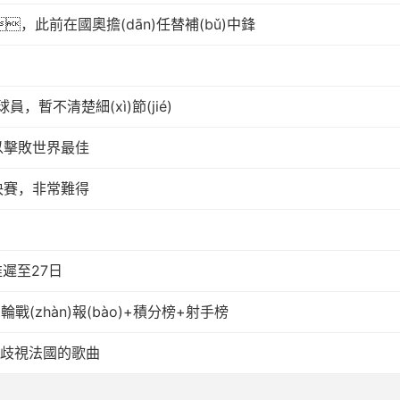
杯，此前在國奧擔(dān)任替補(bǔ)中鋒
暫不清楚細(xì)節(jié)
可以擊敗世界最佳
4決賽，非常難得
推遲至27日
8輪戰(zhàn)報(bào)+積分榜+射手榜
唱歧視法國的歌曲