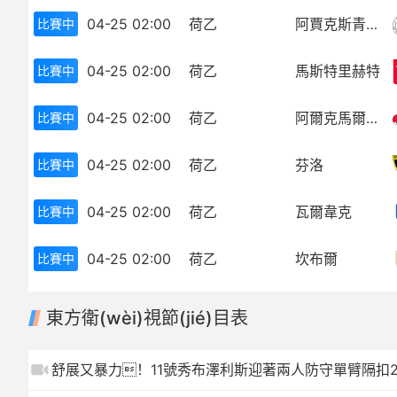
04-25 02:00
荷乙
阿賈克斯青年隊(duì)
比賽中
歐冠
中超
世界杯
歐冠
04-25 02:00
荷乙
馬斯特里赫特
比賽中
歐洲杯
世界杯
04-25 02:00
荷乙
阿爾克馬爾青年隊(duì)
比賽中
亞冠
歐洲杯
04-25 02:00
荷乙
芬洛
比賽中
NBA
亞冠
04-25 02:00
荷乙
瓦爾韋克
比賽中
CBA
NBA
04-25 02:00
荷乙
坎布爾
比賽中
CBA
東方衛(wèi)視節(jié)目表
舒展又暴力！11號秀布澤利斯迎著兩人防守單臂隔扣2