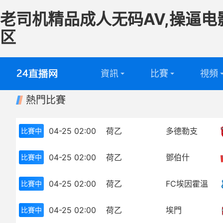
老司机精品成人无码AV,操逼电
区
資訊
比賽
視頻
熱門比賽
英超
全部
足球視
西甲
英超
籃球視
04-25 02:00
荷乙
多德勒支
比賽中
意甲
西甲
04-25 02:00
荷乙
鄧伯什
比賽中
德甲
意甲
04-25 02:00
荷乙
FC埃因霍溫
比賽中
法甲
德甲
04-25 02:00
荷乙
埃門
比賽中
中超
法甲