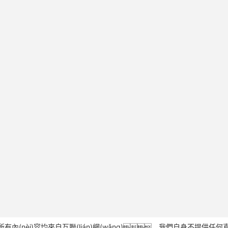
èi)容均來自互聯(lián)網(wǎng)，我們自身不提供任何直