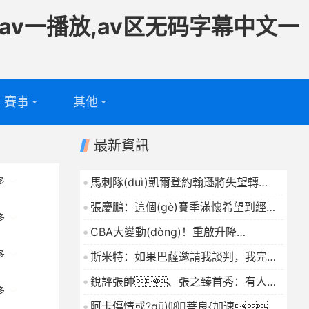
av一播放,av区无码字幕中文一
賽事
其他
足球
專題
最新資訊
籃球
電視頻道
馬刺隊(duì)凱爾登約翰遜將失望轉
多
(zhuǎn)化為勝利，獲NBA
問答
張慶鵬：這個(gè)賽季滿懷希望到經
年度最佳第6人獎(jiǎng)
2026-04-25
多
(jīng)歷各種困難沒有完成北京球迷的希
CBA大變動(dòng)！重啟升降
望
2026-04-25
級，8支球隊(duì)打附加
多
斯米特：如果巴薩邀請我談判，我完全
賽，外援政策推倒重來
2026-04-25
愿意并且正好有時(shí)間
2026-04-25
銳評張帥、張之臻首秀：有人在
多
馬德里賽場上繡花，有人只打了個
阿卡傷情或?qū)⒅菩良{加速，