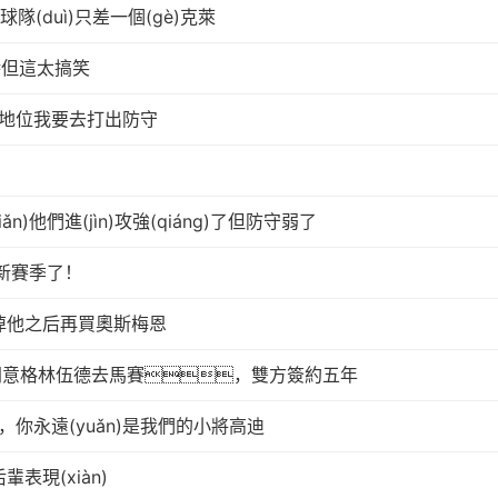
隊(duì)只差一個(gè)克萊
特但這太搞笑
ù)地位我要去打出防守
n)他們進(jìn)攻強(qiáng)了但防守弱了
新賽季了！
望賣掉他之后再買奧斯梅恩
ián)同意格林伍德去馬賽，雙方簽約五年
，你永遠(yuǎn)是我們的小將高迪
現(xiàn)