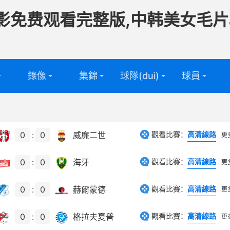
影免费观看完整版,中韩美女毛片
錄像
集錦
球隊(duì)
球員
頻
足球球隊
足球球員
(duì)
頻
籃球球隊
籃球球員
0
:
0
威廉二世
觀看比賽：
高清線路
更
(duì)
0
:
0
海牙
觀看比賽：
高清線路
更
0
:
0
赫爾蒙德
觀看比賽：
高清線路
更
0
:
0
格拉夫夏普
觀看比賽：
高清線路
更