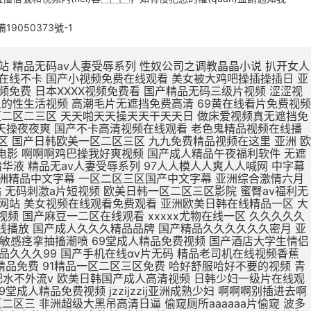
備19050373號-1
被鸡巴操逼 欧美日本一区二区点击进入 欧美最新免费一区二区三区 无码人妻丰满熟妇区毛片 久久99这里精品8国产 日本亚洲欧美一区二区视频 亚洲一区二区精品线观看 在线观看亚洲精品国产福利app 真人版肏屄视频在线观看 肌肌插小穴视频 亚洲欧洲日产v特级毛片 用力舔,爽歪歪 亚洲东京热无码av专区 亚洲精品一区二区在线电影 大jb艹我的逼 不卡国产精品欧美一区二区 欧美亚洲区一区二区三区 三级片在线精品 久在线中文乱码免费视频 15min摘花出血视频 产精品无码久_亚洲国产精 下一篇久久久久久18p 张柏芝用嘴给陈冠希高潮 大鸡吧操小逼嗷嗷叫视频 制服诱惑中文字幕国产精品 a毛片全免费版全免费观看 久久久久久久久久久久38 亚洲精品国产品国语原创 99久久一区二区三区免费 久久久日韩成人精品电影 尹人香蕉久久99天天拍 国产精品丝袜肉丝出水 男生大鸡巴操逼美女大逼 51CG吃瓜网今日吃瓜 涩涩视频www88AV 亚洲成人avapp下载 寡妇大J8又粗又大视频 操操操个逼黄色视频网站 国产888视频在线观看 国产精品糟蹋漂亮女教师 久久久久久久久久三级三级 中文字幕组一区二区三区 久久久久久不卡国产精品 色婷婷在线视频免费播放 武侠古典狠狠干 日本亚洲色大成网站WW 日韩无人区一卡二卡在线 欧r级荡公乱妇在线观看 男生和女生操逼视频国产 国产女人高潮嗷嗷嗷叫 精品国产精品网麻豆系列 男生把女生插流水的视频 爱抚视频国产精品一区二区 日本丰满风骚巨乳美少妇 国产19岁女人被插视频 岛国av电影免费在线观看 国产欧美第一页 你懂的在线视频亚洲国产 AAA一级毛片免费韩国 男生插女生骚穴被射网站 在线观看日本不卡一区二区 国产精品日日做人人爱 久久久精品免费免费高清 色吊丝中文字幕在线观看 最新国产精品 国产精品 三级片在线精品 1000部精品久久久久久 大鸡巴操逼视频网址免费 打鸡巴操小逼免费视频道 亚洲国产制服丝袜无av jav一区二区hjhj 被揉到高潮揉出奶水视频 亚洲成人中文字幕一区二区 日韩欧美国产亚洲一区二区 在线观看啊啊啊喷水视频 欧美熟妇另娄久久久久久 老司机亚洲精品影院在线 第九色区aⅴ天堂久久香 青青青免费网站在线观看 亚洲人不卡另类日韩精品 18无码粉嫩小泬无套在线观看 国产精品丝袜一区二区三区 精品国产一区二区三区色欲 国产妓女牲a毛片 国产精品videossex久久发布 最大胆极品欧美人体视频 日本片在线观看美女被操 大学女厕课间沟拍大屁股 成人小说亚洲一区二区三区 免费观看狠狠操调教骚货 男女高潮又爽又黄又无遮挡 俄罗斯高清一区二区三区 性色做爰片在线观看ww 欧洲女生十四个喷液视频 韩国三级中文字hd无码 美女裸体爆乳张开腿喷水 东北老女人熟女啪啪视频 久久精品国产亚洲5555 欧美激情啪啪a爱 一级黄色录像片久久的爱 国外网站大全 91啪国产视频 啊啊啊嗯嗯视频免费轮奸 人妻夜夜添夜夜无码av茄子视频 大鸡吧好大嗯啊操我视频 骚人色片丝美女黄色视频 高清中文字幕男人的天堂 夜夜躁狠狠躁日日躁人妖 国产成人无码a区视频在线观看 被强暴内射的美少妇人妻 亚洲无人区天空码头IV 久久精品123 一女被两根凶猛挺进视频 黄网站色视频网站免费 精品欧美一区二区三区久 69视频在线免费观看一区 少妇高潮久久久久久软件 国产日本草莓久久久久久 最近最好的中文字幕免费 被暴雨淋湿爆乳少妇正在播放 精品国产高清在线看国产 插穴谁有黄色网址给一个 又大又粗又黄又爽的黄片 蜜芽忘忧草三区老狼大豆 成人精品高清视频在线观看 啊舒服死了好大插穴视频 久久福利电影网 十八禁午夜私人在线影院 欧美欧美一区欧美二区区 99re 视频在线观看 欧美三级不卡在线播放 打鸡巴操小逼免费视频道 破了亲妺妺的处免费视频国产 日本www免费人成网站 91亚洲国产成人精品看片 农村少妇97av毛片网 欧美性生活日本少妇人妻 曰日本一级二级三级人人 亚洲中文字幕无码永久免弗 夜夜躁狠狠躁日日躁人妖 C0M操操操逼逼逼大通 午夜成人无码免费看网站 国产精品美女久久久久三级 午夜精品久久久内射近拍高清 国产精品啊啊啊在线观看 国产偷亚洲偷欧美偷精品 色国产在线视频一区二区 国产在线色视频 国产三级不卡视频在线观看 男生插入女人下面的视频 久久伊人色av天堂九九 性感美女自慰自己的骚逼 哥哥的女人完整版在线观看 骚逼嫩穴研究院 男人天堂久久久一区二区 国产午夜福利100集发布 美女被操逼流水调教视频 大鸡巴操淫荡骚女人视频 成熟丰满熟妇xxxxx 丰满熟女一区二区三区91 最刺激特黄的欧美三级本能 加勒比中文字幕在线播放 操美女明星BB在线视频 青青久精品观看视频最新 国产偷亚洲偷欧美偷精品 欧洲按摩高潮A级中文片 美女被大鸡巴强爆B出水 老女人用润滑油日比视频 精品一区二区三区中文在线 国产精品99久久久久久宅男 人妻福利视频 黄色视频在97 女生被操免费视频的网站 中文字幕人妻熟人妻熟丝袜美 人人人妻人人爽欧美一区 亚洲精品久久久蜜臀av 色老头在线一区二区三区 日韩a片r级无码中文字幕久久 骚逼黄色免费视网站真人 插曲视频免费高清观看在线播放 老少配hd牲交 精品少妇人妻久久av免费 国产91精品一区二区蜜桃 免费操逼黄视频 久久久无码人妻精品无码 亚洲 欧洲 日韩 国产 免费看ww视频网站入口 久久精品国产成人 国产精品国产高清国产专区 日韩国10次美女黄视频 欧美牲av欧aa片 久久精品国产波多野结衣 国产精品丝袜一区二区三区 国产av天堂亚洲国产av刚刚碰一 三级网站网址久久久久久 高潮毛片无遮挡免费高清 黄色片又湿又骚 亚洲一区二区精品在线观看 精品久久久一区二区国产 亚洲一区二区精品久久久 国产开嫩苞在线播放视频 欧美人与动牲交欧美精品 在线观看的无码国产h片 国产偷亚洲偷欧美偷精品 特级毛片a片全部免费播 国产精品天天看 一个人深夜激情在线观看 吃上面搞下面的很爽视频 欧美精品高清一区二区灬 国产三级不卡视频在线观看 国产v综合v亚洲欧美久久 欧美又大粗又爽又黄大片视频 情侣网站大黄网 男生鸡巴插进女人逼视频 大鸡吧逼逼碰撞 苍井空被躁50分钟5分钟免费 国产黄a三级一级二级观看 可以看全身污女的qq号 无码粉嫩虎白一线天在线观看 波多野结衣在线观看 美女被鸡吧操逼 国产精品动漫久久久久久 日韩精品欧美在线视频在线 3p艹嗯嗯啊啊 把大鸡巴插进美女的洞里 娇妻被两个老头疯狂进出 男男绑床头贯穿哭囚禁h 又粗又大又硬毛片免费看 午夜激情福利在线免费看 在线不卡的在线综合电影 日本熟妇的诱惑中文字幕 日本成年人黄色三级网站 啊～大肉棒操死骚穴视频 午夜精品久久久久久久久 青青草原人成视频在线观看 青青草99久久精品国产 2020久久国产精品爱 久久精品成人免费观看三 爱鲁鲁在线视频免费观看 农村胖肥胖女人操逼视频 中文字幕人妻熟人妻熟丝袜美 国产精品中文字幕在线三级 成人亚洲精品一区二区三区 日本欧美人艺木之色噜噜 中文字幕免费一区二区在线 青草制服丝袜一区第一页 欧美精品23页在线观看 国产熟女一区二区三区五月婷 欧美成人精品三级网站 国产免费小视频在线观看 国产精品99久久久久久宅男 国产三级精品三级在线播放 驯服已婚人妻hd中文字幕 舔骚穴小黄视频 国产精品一区二区三在线 亚洲国产精品热久久最新 波多野结衣bt 久久久久久91 在线观看亚洲精品国产福利app 激情五月综合色婷婷综合 在线视频免费观看www动漫 一区二区三区羞羞的视频 欧美一区二区三区免费高 女子扒开骚逼给人草网站 av小四郎在线最新地址 阿联酋航空美女骚逼视频 成人免费一区二区三区av 肏女人大逼肏大逼肏女人 巨乳中文无码亚洲 亚洲导航久久久久久久久 久久国产亚洲一区精品露脸 我想看中国女人的大肥逼 男生鸡鸡痛女生鸡鸡网站 欧美真人大鸡巴射精集锦 曰本XXXXX 最近最好的中文字幕免费 肉体裸交137大胆摄影 久久综合之综合久久97 天天夜i日日清莫一97 大鸡吧猛烈操小嫩逼视频 男人叽叽猛插女人逼影视 久久一区二区三区久久久 午夜视频 无码 亚洲领先的自拍视频网站 91丨九色丨国产熟女麻豆 娇妻粗大高潮白浆 国产成人精品视a片 色肉肉视频操逼 丰满老熟妇大尺度人体艺 亚洲男同打飞机射精视频 亚洲最新成人无码网站 欧美美女被鸡巴插逼视频 又硬又粗又大一区二区三区视频 18禁真人抽搐一进一出 欧美熟妇dodk巨大 国产va免费精品高清在线 精品熟女少妇av久久图 小泽玛利亚无码一区二区 国产成人av大片大片在线播放 看大陆韩国美国毛片视频 手机自拍B毛视频免费看 鸡巴操洞穴在线视频播放 看一下操逼大片 公么的粗大满足了我小莹 美腿丝袜诱惑久久亚洲国产 精品国产日韩欧美一区二区 欧美一区二区三区视视频 亚洲成在人线av品善网好看 极品久久久久久久久久三情 一本色道久久—综合亚洲 女子被岔开嫩逼免费观看 男生j插女生逼免费网站 品综合久久AV一区2区 亚洲色欲久久久久综合纲 大吊日无毛小逼 日韩国10次美女黄视频 亚洲欧美中文字幕第一页 伊人狼操女老师骚穴女优 欧美干少妇屄视频直接看 黄页污视频在线观看视频 成人亚洲av网站在线看 精品国产一区二区三区色欲 日美肏屄视频一 无码人妻一区二区三区一 久久国产加勒比精品无码 一级a做片免费久久无码 婷婷精品国产亚洲av麻豆 亚洲精品国产第一综99久久 多个大鸡巴操逼一级黄片 大机巴橾大逼真人棵体视 操逼片小逼片日韩小逼片 国产亚洲精品久久久久久久软件 久久综合给合久97色 农村熟妇乱子伦拍拍视频 久久精品www 在线观看女生被操的网站 成人h视频在线观看网站 亚洲av男人的天堂精品 国产色av网站入口免费 色琪琪午夜理论官网影院 2022国产精品永久在线 扒开女人屄再插鸡巴视频 国第二产在线无码精品区 日本熟妇无码亚洲a人片 色婷婷一区二区三区aⅴ 国产又长又爽又猛又粗视频 国产刺激国产精品国产二区 亚洲综合色婷婷久久精品 国产精品久久久久久久人热 午夜精品一区二区三区在线视 无码人妻丰满熟妇啪啪区 九九热这里只有精品12 精品熟女碰碰人人a久久 国产亚洲精品久久久久蜜臀 久久久一本精品99久久精品66 成人a视频高清在线观看 日韩欧美中文字幕精品 二十不惑最后一集在线观看 亚洲精品国产第一综合色吧 成人?亚洲?免费?视频 最新果冻传媒在线观看免费版 天堂网AV无码一区二区 朋友的丰满人妻HD中文 夜夜操夜夜操天天操天天操 日韩成人性生活一级视频 国偷窥女厕嘘嘘av不卡 一级黄色夫妻性生活片子 中文字幕亚洲一区二区三区 欧美日韩国产狼人久久久 九九久久精品免费视频观看 大鸡巴日大鸡巴 91超碰caoporn 国产成人精品cao在线 国产又大又黑又粗免费视频 娇妻与公h喂奶 国产精品无码一二区免费 中文字幕乱码第一二三区 亚洲综合国产精品第一页 国产爱豆剧果冻传媒在线 亚洲成a人片 国产挤奶水主播在线播放 国产精品女人精品天天久久 13一14周岁无码a片 国产精品丝袜拍在线观看 大吊日小逼免费黄色电影 欧美日韩国内一区二区三区 日韩精品国产精品中文字幕 小说区另类小说激情文学 把阴茎插进女人口内视频 农村胖肥胖女人操逼视频 啊啊啊啊啊啊嗯嗯嗯视频 日韩视频一区二区三区观看 成人黄疸从哪个部位开始黄 麻豆黄色在线观看高清国产 国产亚洲精99品精99 韩国三级电影热情的邻居 欧美黄色一级aaaaa 熟女中文字幕一区二区三区 中字无码av手机看av 五月精品夜夜春夜夜爽久久 快插进去舔视频 波多野结衣Av直接播放 大肉棒插插视频 国产v精品欧美精品v日韩 色综合久久九无码网中文 久久久有码一区二区三区 婷婷爱在线观看免费视频 无码播放一区二区三区 欧美性视频一区百花视频 大鸡巴一下子插到底儿啦 狠狠色噜噜色狠狠狠综合久久 免费能收黄台的直app 亚洲av精品久久久久a 成人在线日韩免费一卡二卡 久久人妻视频3乱一二区 少妇放荡的呻吟干柴烈火 巨乳人妻的诱惑韩国电影 日韩欧美一区二区在线观看 操女生免费网站有限公司 国内无遮码无码 91九色PORON观看 清纯女仆装自慰流白汁 久久99亚洲精品久久99果冻 女生扒开尿口让男生桶爽 下面一进一出好爽视频 亚洲精品中文字幕无码AV 国产精品一区二区三区v COS色妞视频一级毛片 国产一级毛片夜一级毛片 岛国av电影免费在线观看 精品国产精品国产99网站 婷婷精品国产亚洲av麻豆 性做久久久久久久久不卡 亚洲熟妇av一区二区三区浪潮 欧美性生活日本少妇人妻 骚逼被操黄色片 性少妇中国内射xxxx狠干 手插逼里视频? AV无码国产在线看网站 人人妻人人澡人人爽视频毒 午夜男女羞羞爽爽爽视频 插大胸美女逼逼 久久精品999国产亚洲 日韩大学生美女一区二区 国产精品亲子乱子伦xxxx裸 不卡一区二区三区av电影 龙泽玛丽亚电影在线观看 国产三级精品三级男人的天堂 69黄在线看片免费视频 人与嘼在线A片观看免费 尤物爆乳av导航 口国产成人高清在线播放 91丝袜精品久久久久久久 久久av动态图一区二区 久久久久亚va无码区首页 男人插女人骚视频998 亚洲成年人免费网站观看 亚洲欧美中文字幕第二十 麻豆乱码国产一区二区三区 一受多攻同做h嗯啊巨肉 jizz中国老师高潮喷水 黑丝骚逼女被操 午夜av网址在线观看免费 愉情按摩中文字幕理伦片 无码av天堂一区二区三区 亚洲码欧洲码一二三区麻豆 人妻中字幕出轨中文字幕 久久精品人人做人人爱爱 盗摄私密推油视频一二区 天天日天天操天天操天天操 诱人的邻居人妻中文字幕 午夜影视啪啪免费体验区 在线成a毛片免费播放 亚洲尤物内射超碰 大肉大捧一进一出好爽作文 无码粉嫩虎白一线天在线观看 大鸡巴搞我视频 免费真h视频网站无码 av韩国麻豆免费在线观看 朋友的丰满人妻hd 免av在线观看网站 av视频在线观看 久久久久久饥渴少妇高潮 久久不卡亚洲一区二区三区 中文亚洲爆乳无码专区 99r精品视频这里免费 国产青青草久久亚洲精品 亚洲a色91精品免费看 国产av偷闻女邻居内裤被发现 下面一进一出好爽视频 爱鲁鲁在线视频免费观看 九九re在线观看免费视频 久久国产亚洲精品夜夜夜 亚洲男人的天堂国产av 国产成人欧美视频在线观看 成人国产亚洲精品A区天堂 真人男女猛烈裸交动态图 大鸡巴操小骚逼真实视频 被插喷在线播放 中文字幕组一区二区三区 亚洲va欧美va天堂v国产综合 国产精品性夜天天拍拍 亚洲欧美另类自拍第一页 欧美精品亚洲精品日韩1818 国产熟女一区二区三区五月婷 啊不要操逼视频喷水变态 国产精品一区二区……～ 亚洲熟女av综合网丁香 人妻中文字字幕在线乱码 日韩中文高清字幕 久久 久久综合色一区二区三区 国产欧美精品一 韩国理论片无码国产精品 日韩欧美一区二区三区不卡 在线播放亚洲欧美小视频 亚洲18色成人网站www 欧美69久成人做爰视频 国产精品一区二区久久hs 国产欧美精品久久99亚洲 欧美成人网在线综合视频 久久精品国产亚洲av蜜色 日韩av主播电影在线观看 欧美日韩蜜臀精品综合网 大屁股熟女少妇一区二区 啊…哦…操熟女的大黑逼 人体艺术在线观看 国产大鸡巴操逼 成人小说亚洲一区二区三区 大尺度av在线免费观看 与嫂嫂操屄视频 男人把昆吧放女人屁股里 秋霞在线观看无码av片 山村爆操偷偷操91av 夜夜躁狠狠躁日日躁av 亚洲国产精品一区二区久久 国产成人精品日本亚洲i8 男人操女人逼能看的视频 久久一区二区精品夜夜嗨 亚洲欧美中文字幕第一页 日韩av一区二区精品不卡 黑人大点吊大战中国少妇 亚洲成年人免费网站观看 久久久精品国产色欲AV 国产男女黄视频在线观看 2020亚洲男人的天堂 另类重口特殊av无码 日日日日日日日日日日操 欧美激情精品久久久久久 国产白丝制服被啪到喷水视频 盗摄私密推油视频一二区 国产理论av在线第一页 国产成人精品一区二三区 最新永久免费av无码网站 2020亚洲欧美国产日韩 我要看中国高清大屌操逼 欧美精品国产精品日韩电影 freexx黑人欧美色欲大战视频 AV大鸡八疯狂抽查骚逼 男女啪视频免费观