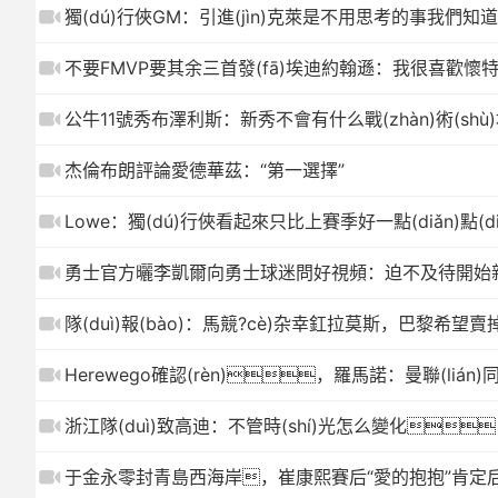
獨(dú)行俠GM：引進(jìn)克萊是不用思考的事我們知道球
不要FMVP要其余三首發(fā)埃迪約翰遜：我很喜歡懷
公牛11號秀布澤利斯：新秀不會有什么戰(zhàn)術(sh
杰倫布朗評論愛德華茲：“第一選擇”
Lowe：獨(dú)行俠看起來只比上賽季好一點(diǎn)點(diǎ
勇士官方曬李凱爾向勇士球迷問好視頻：迫不及待開始
隊(duì)報(bào)：馬競?cè)杂幸釭拉莫斯，巴黎希
Herewego確認(rèn)，羅馬諾：曼聯(l
浙江隊(duì)致高迪：不管時(shí)光怎么變化
于金永零封青島西海岸，崔康熙賽后“愛的抱抱”肯定后輩表