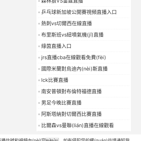
森林狼VS雷霆直播
乒乓球新加坡公開賽視頻直播入口
熱刺vs切爾西在線直播
布里斯班vs紐噴氣機(jī)直播
綠茵直播入口
jrs直播cba在線觀看免費(fèi)
國際米蘭對烏迪內(nèi)斯直播
lck比賽直播
南安普頓對布倫特福德直播
男足今晚比賽直播
阿斯塔納對切爾西比賽直播
比爾森vs曼聯(lián)直播在線觀看
播信號和視頻內(nèi)容，如有侵犯您的權(quán)益請通知我