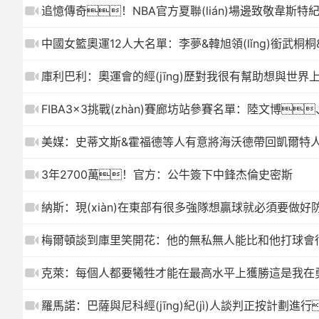
追憶傳奇！NBA官方夏聯(lián)場邊致敬韋斯特紀(jì
中國女籃奧運12人大名單：李夢&韓旭領(lǐng)銜武桐
庫利巴利：奧運會的經(jīng)歷對我很有幫助想與世界
FIBA3x3挑戰(zhàn)賽廊坊站參賽名單：陸文博
美媒：史蒂文斯&霍福德等人有意將海沃德帶回凱爾特
3年2700萬！官方：公牛簽下中鋒杰倫史密斯
納斯：現(xiàn)在東部有很多強隊想贏球就必須要做好
梅爾頓談到庫里笑開花：他的無私無人能比和他打球會
克萊：每個人都要犧牲才能在最高水平上獲勝這是我在勇士
羅馬諾：巴薩與尼科經(jīng)紀(jì)人談判正按計劃