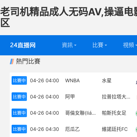
老司机精品成人无码AV,操逼电
区
資訊
比賽
視頻
熱門比賽
英超
全部
足球視
西甲
英超
籃球視
04-26 04:00
WNBA
水星
比賽中
意甲
西甲
04-26 04:00
阿甲
拉普拉塔大學(xué)生
比賽中
德甲
意甲
04-26 04:00
哥倫女聯(lián)
帕斯托女足
比賽中
法甲
德甲
04-26 04:30
厄瓜乙
維諾廷托FC
比賽中
中超
法甲