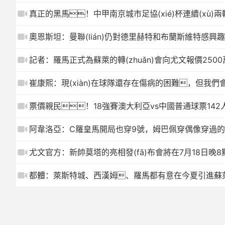
真正的黑馬！中甲南京城市足協(xié)杯連續(xù)兩
奧恩斯坦：曼聯(lián)仍對德里赫特和布蘭斯維特感興
記者：羅馬正式為蘇萊的轉(zhuǎn)會向尤文報價250
崔康熙：現(xiàn)在球隊還存在傷病的困難，但我
票價親民！18強賽澳大利亞vs中國普通球票142
阿韋洛亞：C羅皇馬開局也穿9號，姆巴佩穿偶像穿過
尤文官方：新帥莫塔的亮相發(fā)布會將在7月18日晚8
都體：萊斯特城、西漢姆、羅馬都有意在今夏引進蘇