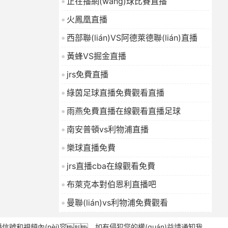
正在播網(wǎng)球比賽直播
火鳳凰直播
西部聯(lián)VS阿德萊德聯(lián)直播
黃蜂VS掘金直播
jrs免費直播
綠茵足球直播免費觀看直播
雨燕免費直播在線觀看直播足球
南安普頓vs利物浦直播
樂球直播免費
jrs直播cba在線觀看免費
布萊克本對伯恩利直播吧
曼聯(lián)vs利物浦免費觀看
信號和視頻內(nèi)容，如有侵犯您的權(quán)益請通知我