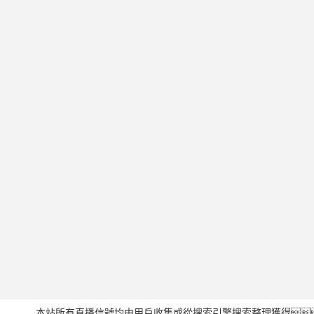
本站所有直播信號均由用戶收集或從搜索引擎搜索整理獲得，所有內