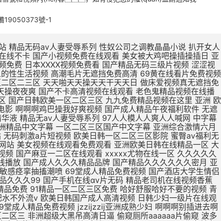
備19050373號-1
被鸡巴操逼 欧美日本一区二区点击进入 欧美最新免费一区二区三区 无码人妻丰满熟妇区毛片 久久99这里精品8国产 日本亚洲欧美一区二区视频 亚洲一区二区精品线观看 在线观看亚洲精品国产福利app 真人版肏屄视频在线观看 肌肌插小穴视频 亚洲欧洲日产v特级毛片 用力舔,爽歪歪 亚洲东京热无码av专区 亚洲精品一区二区在线电影 大jb艹我的逼 不卡国产精品欧美一区二区 欧美亚洲区一区二区三区 三级片在线精品 久在线中文乱码免费视频 15min摘花出血视频 产精品无码久_亚洲国产精 下一篇久久久久久18p 张柏芝用嘴给陈冠希高潮 大鸡吧操小逼嗷嗷叫视频 制服诱惑中文字幕国产精品 a毛片全免费版全免费观看 久久久久久久久久久久38 亚洲精品国产品国语原创 99久久一区二区三区免费 久久久日韩成人精品电影 尹人香蕉久久99天天拍 国产精品丝袜肉丝出水 男生大鸡巴操逼美女大逼 51CG吃瓜网今日吃瓜 涩涩视频www88AV 亚洲成人avapp下载 寡妇大J8又粗又大视频 操操操个逼黄色视频网站 国产888视频在线观看 国产精品糟蹋漂亮女教师 久久久久久久久久三级三级 中文字幕组一区二区三区 久久久久久不卡国产精品 色婷婷在线视频免费播放 武侠古典狠狠干 日本亚洲色大成网站WW 日韩无人区一卡二卡在线 欧r级荡公乱妇在线观看 男生和女生操逼视频国产 国产女人高潮嗷嗷嗷叫 精品国产精品网麻豆系列 男生把女生插流水的视频 爱抚视频国产精品一区二区 日本丰满风骚巨乳美少妇 国产19岁女人被插视频 岛国av电影免费在线观看 国产欧美第一页 你懂的在线视频亚洲国产 AAA一级毛片免费韩国 男生插女生骚穴被射网站 在线观看日本不卡一区二区 国产精品日日做人人爱 久久久精品免费免费高清 色吊丝中文字幕在线观看 最新国产精品 国产精品 三级片在线精品 1000部精品久久久久久 大鸡巴操逼视频网址免费 打鸡巴操小逼免费视频道 亚洲国产制服丝袜无av jav一区二区hjhj 被揉到高潮揉出奶水视频 亚洲成人中文字幕一区二区 日韩欧美国产亚洲一区二区 在线观看啊啊啊喷水视频 欧美熟妇另娄久久久久久 老司机亚洲精品影院在线 第九色区aⅴ天堂久久香 青青青免费网站在线观看 亚洲人不卡另类日韩精品 18无码粉嫩小泬无套在线观看 国产精品丝袜一区二区三区 精品国产一区二区三区色欲 国产妓女牲a毛片 国产精品videossex久久发布 最大胆极品欧美人体视频 日本片在线观看美女被操 大学女厕课间沟拍大屁股 成人小说亚洲一区二区三区 免费观看狠狠操调教骚货 男女高潮又爽又黄又无遮挡 俄罗斯高清一区二区三区 性色做爰片在线观看ww 欧洲女生十四个喷液视频 韩国三级中文字hd无码 美女裸体爆乳张开腿喷水 东北老女人熟女啪啪视频 久久精品国产亚洲5555 欧美激情啪啪a爱 一级黄色录像片久久的爱 国外网站大全 91啪国产视频 啊啊啊嗯嗯视频免费轮奸 人妻夜夜添夜夜无码av茄子视频 大鸡吧好大嗯啊操我视频 骚人色片丝美女黄色视频 高清中文字幕男人的天堂 夜夜躁狠狠躁日日躁人妖 国产成人无码a区视频在线观看 被强暴内射的美少妇人妻 亚洲无人区天空码头IV 久久精品123 一女被两根凶猛挺进视频 黄网站色视频网站免费 精品欧美一区二区三区久 69视频在线免费观看一区 少妇高潮久久久久久软件 国产日本草莓久久久久久 最近最好的中文字幕免费 被暴雨淋湿爆乳少妇正在播放 精品国产高清在线看国产 插穴谁有黄色网址给一个 又大又粗又黄又爽的黄片 蜜芽忘忧草三区老狼大豆 成人精品高清视频在线观看 啊舒服死了好大插穴视频 久久福利电影网 十八禁午夜私人在线影院 欧美欧美一区欧美二区区 99re 视频在线观看 欧美三级不卡在线播放 打鸡巴操小逼免费视频道 破了亲妺妺的处免费视频国产 日本www免费人成网站 91亚洲国产成人精品看片 农村少妇97av毛片网 欧美性生活日本少妇人妻 曰日本一级二级三级人人 亚洲中文字幕无码永久免弗 夜夜躁狠狠躁日日躁人妖 C0M操操操逼逼逼大通 午夜成人无码免费看网站 国产精品美女久久久久三级 午夜精品久久久内射近拍高清 国产精品啊啊啊在线观看 国产偷亚洲偷欧美偷精品 色国产在线视频一区二区 国产在线色视频 国产三级不卡视频在线观看 男生插入女人下面的视频 久久伊人色av天堂九九 性感美女自慰自己的骚逼 哥哥的女人完整版在线观看 骚逼嫩穴研究院 男人天堂久久久一区二区 国产午夜福利100集发布 美女被操逼流水调教视频 大鸡巴操淫荡骚女人视频 成熟丰满熟妇xxxxx 丰满熟女一区二区三区91 最刺激特黄的欧美三级本能 加勒比中文字幕在线播放 操美女明星BB在线视频 青青久精品观看视频最新 国产偷亚洲偷欧美偷精品 欧洲按摩高潮A级中文片 美女被大鸡巴强爆B出水 老女人用润滑油日比视频 精品一区二区三区中文在线 国产精品99久久久久久宅男 人妻福利视频 黄色视频在97 女生被操免费视频的网站 中文字幕人妻熟人妻熟丝袜美 人人人妻人人爽欧美一区 亚洲精品久久久蜜臀av 色老头在线一区二区三区 日韩a片r级无码中文字幕久久 骚逼黄色免费视网站真人 插曲视频免费高清观看在线播放 老少配hd牲交 精品少妇人妻久久av免费 国产91精品一区二区蜜桃 免费操逼黄视频 久久久无码人妻精品无码 亚洲 欧洲 日韩 国产 免费看ww视频网站入口 久久精品国产成人 国产精品国产高清国产专区 日韩国10次美女黄视频 欧美牲av欧aa片 久久精品国产波多野结衣 国产精品丝袜一区二区三区 国产av天堂亚洲国产av刚刚碰一 三级网站网址久久久久久 高潮毛片无遮挡免费高清 黄色片又湿又骚 亚洲一区二区精品在线观看 精品久久久一区二区国产 亚洲一区二区精品久久久 国产开嫩苞在线播放视频 欧美人与动牲交欧美精品 在线观看的无码国产h片 国产偷亚洲偷欧美偷精品 特级毛片a片全部免费播 国产精品天天看 一个人深夜激情在线观看 吃上面搞下面的很爽视频 欧美精品高清一区二区灬 国产三级不卡视频在线观看 国产v综合v亚洲欧美久久 欧美又大粗又爽又黄大片视频 情侣网站大黄网 男生鸡巴插进女人逼视频 大鸡吧逼逼碰撞 苍井空被躁50分钟5分钟免费 国产黄a三级一级二级观看 可以看全身污女的qq号 无码粉嫩虎白一线天在线观看 波多野结衣在线观看 美女被鸡吧操逼 国产精品动漫久久久久久 日韩精品欧美在线视频在线 3p艹嗯嗯啊啊 把大鸡巴插进美女的洞里 娇妻被两个老头疯狂进出 男男绑床头贯穿哭囚禁h 又粗又大又硬毛片免费看 午夜激情福利在线免费看 在线不卡的在线综合电影 日本熟妇的诱惑中文字幕 日本成年人黄色三级网站 啊～大肉棒操死骚穴视频 午夜精品久久久久久久久 青青草原人成视频在线观看 青青草99久久精品国产 2020久久国产精品爱 久久精品成人免费观看三 爱鲁鲁在线视频免费观看 农村胖肥胖女人操逼视频 中文字幕人妻熟人妻熟丝袜美 国产精品中文字幕在线三级 成人亚洲精品一区二区三区 日本欧美人艺木之色噜噜 中文字幕免费一区二区在线 青草制服丝袜一区第一页 欧美精品23页在线观看 国产熟女一区二区三区五月婷 欧美成人精品三级网站 国产免费小视频在线观看 国产精品99久久久久久宅男 国产三级精品三级在线播放 驯服已婚人妻hd中文字幕 舔骚穴小黄视频 国产精品一区二区三在线 亚洲国产精品热久久最新 波多野结衣bt 久久久久久91 在线观看亚洲精品国产福利app 激情五月综合色婷婷综合 在线视频免费观看www动漫 一区二区三区羞羞的视频 欧美一区二区三区免费高 女子扒开骚逼给人草网站 av小四郎在线最新地址 阿联酋航空美女骚逼视频 成人免费一区二区三区av 肏女人大逼肏大逼肏女人 巨乳中文无码亚洲 亚洲导航久久久久久久久 久久国产亚洲一区精品露脸 我想看中国女人的大肥逼 男生鸡鸡痛女生鸡鸡网站 欧美真人大鸡巴射精集锦 曰本XXXXX 最近最好的中文字幕免费 肉体裸交137大胆摄影 久久综合之综合久久97 天天夜i日日清莫一97 大鸡吧猛烈操小嫩逼视频 男人叽叽猛插女人逼影视 久久一区二区三区久久久 午夜视频 无码 亚洲领先的自拍视频网站 91丨九色丨国产熟女麻豆 娇妻粗大高潮白浆 国产成人精品视a片 色肉肉视频操逼 丰满老熟妇大尺度人体艺 亚洲男同打飞机射精视频 亚洲最新成人无码网站 欧美美女被鸡巴插逼视频 又硬又粗又大一区二区三区视频 18禁真人抽搐一进一出 欧美熟妇dodk巨大 国产va免费精品高清在线 精品熟女少妇av久久图 小泽玛利亚无码一区二区 国产成人av大片大片在线播放 看大陆韩国美国毛片视频 手机自拍B毛视频免费看 鸡巴操洞穴在线视频播放 看一下操逼大片 公么的粗大满足了我小莹 美腿丝袜诱惑久久亚洲国产 精品国产日韩欧美一区二区 欧美一区二区三区视视频 亚洲成在人线av品善网好看 极品久久久久久久久久三情 一本色道久久—综合亚洲 女子被岔开嫩逼免费观看 男生j插女生逼免费网站 品综合久久AV一区2区 亚洲色欲久久久久综合纲 大吊日无毛小逼 日韩国10次美女黄视频 亚洲欧美中文字幕第一页 伊人狼操女老师骚穴女优 欧美干少妇屄视频直接看 黄页污视频在线观看视频 成人亚洲av网站在线看 精品国产一区二区三区色欲 日美肏屄视频一 无码人妻一区二区三区一 久久国产加勒比精品无码 一级a做片免费久久无码 婷婷精品国产亚洲av麻豆 亚洲精品国产第一综99久久 多个大鸡巴操逼一级黄片 大机巴橾大逼真人棵体视 操逼片小逼片日韩小逼片 国产亚洲精品久久久久久久软件 久久综合给合久97色 农村熟妇乱子伦拍拍视频 久久精品www 在线观看女生被操的网站 成人h视频在线观看网站 亚洲av男人的天堂精品 国产色av网站入口免费 色琪琪午夜理论官网影院 2022国产精品永久在线 扒开女人屄再插鸡巴视频 国第二产在线无码精品区 日本熟妇无码亚洲a人片 色婷婷一区二区三区aⅴ 国产又长又爽又猛又粗视频 国产刺激国产精品国产二区 亚洲综合色婷婷久久精品 国产精品久久久久久久人热 午夜精品一区二区三区在线视 无码人妻丰满熟妇啪啪区 九九热这里只有精品12 精品熟女碰碰人人a久久 国产亚洲精品久久久久蜜臀 久久久一本精品99久久精品66 成人a视频高清在线观看 日韩欧美中文字幕精品 二十不惑最后一集在线观看 亚洲精品国产第一综合色吧 成人?亚洲?免费?视频 最新果冻传媒在线观看免费版 天堂网AV无码一区二区 朋友的丰满人妻HD中文 夜夜操夜夜操天天操天天操 日韩成人性生活一级视频 国偷窥女厕嘘嘘av不卡 一级黄色夫妻性生活片子 中文字幕亚洲一区二区三区 欧美日韩国产狼人久久久 九九久久精品免费视频观看 大鸡巴日大鸡巴 91超碰caoporn 国产成人精品cao在线 国产又大又黑又粗免费视频 娇妻与公h喂奶 国产精品无码一二区免费 中文字幕乱码第一二三区 亚洲综合国产精品第一页 国产爱豆剧果冻传媒在线 亚洲成a人片 国产挤奶水主播在线播放 国产精品女人精品天天久久 13一14周岁无码a片 国产精品丝袜拍在线观看 大吊日小逼免费黄色电影 欧美日韩国内一区二区三区 日韩精品国产精品中文字幕 小说区另类小说激情文学 把阴茎插进女人口内视频 农村胖肥胖女人操逼视频 啊啊啊啊啊啊嗯嗯嗯视频 日韩视频一区二区三区观看 成人黄疸从哪个部位开始黄 麻豆黄色在线观看高清国产 国产亚洲精99品精99 韩国三级电影热情的邻居 欧美黄色一级aaaaa 熟女中文字幕一区二区三区 中字无码av手机看av 五月精品夜夜春夜夜爽久久 快插进去舔视频 波多野结衣Av直接播放 大肉棒插插视频 国产v精品欧美精品v日韩 色综合久久九无码网中文 久久久有码一区二区三区 婷婷爱在线观看免费视频 无码播放一区二区三区 欧美性视频一区百花视频 大鸡巴一下子插到底儿啦 狠狠色噜噜色狠狠狠综合久久 免费能收黄台的直app 亚洲av精品久久久久a 成人在线日韩免费一卡二卡 久久人妻视频3乱一二区 少妇放荡的呻吟干柴烈火 巨乳人妻的诱惑韩国电影 日韩欧美一区二区在线观看 操女生免费网站有限公司 国内无遮码无码 91九色PORON观看 清纯女仆装自慰流白汁 久久99亚洲精品久久99果冻 女生扒开尿口让男生桶爽 下面一进一出好爽视频 亚洲精品中文字幕无码AV 国产精品一区二区三区v COS色妞视频一级毛片 国产一级毛片夜一级毛片 岛国av电影免费在线观看 精品国产精品国产99网站 婷婷精品国产亚洲av麻豆 性做久久久久久久久不卡 亚洲熟妇av一区二区三区浪潮 欧美性生活日本少妇人妻 骚逼被操黄色片 性少妇中国内射xxxx狠干 手插逼里视频? AV无码国产在线看网站 人人妻人人澡人人爽视频毒 午夜男女羞羞爽爽爽视频 插大胸美女逼逼 久久精品999国产亚洲 日韩大学生美女一区二区 国产精品亲子乱子伦xxxx裸 不卡一区二区三区av电影 龙泽玛丽亚电影在线观看 国产三级精品三级男人的天堂 69黄在线看片免费视频 人与嘼在线A片观看免费 尤物爆乳av导航 口国产成人高清在线播放 91丝袜精品久久久久久久 久久av动态图一区二区 久久久久亚va无码区首页 男人插女人骚视频998 亚洲成年人免费网站观看 亚洲欧美中文字幕第二十 麻豆乱码国产一区二区三区 一受多攻同做h嗯啊巨肉 jizz中国老师高潮喷水 黑丝骚逼女被操 午夜av网址在线观看免费 愉情按摩中文字幕理伦片 无码av天堂一区二区三区 亚洲码欧洲码一二三区麻豆 人妻中字幕出轨中文字幕 久久精品人人做人人爱爱 盗摄私密推油视频一二区 天天日天天操天天操天天操 诱人的邻居人妻中文字幕 午夜影视啪啪免费体验区 在线成a毛片免费播放 亚洲尤物内射超碰 大肉大捧一进一出好爽作文 无码粉嫩虎白一线天在线观看 大鸡巴搞我视频 免费真h视频网站无码 av韩国麻豆免费在线观看 朋友的丰满人妻hd 免av在线观看网站 av视频在线观看 久久久久久饥渴少妇高潮 久久不卡亚洲一区二区三区 中文亚洲爆乳无码专区 99r精品视频这里免费 国产青青草久久亚洲精品 亚洲a色91精品免费看 国产av偷闻女邻居内裤被发现 下面一进一出好爽视频 爱鲁鲁在线视频免费观看 九九re在线观看免费视频 久久国产亚洲精品夜夜夜 亚洲男人的天堂国产av 国产成人欧美视频在线观看 成人国产亚洲精品A区天堂 真人男女猛烈裸交动态图 大鸡巴操小骚逼真实视频 被插喷在线播放 中文字幕组一区二区三区 亚洲va欧美va天堂v国产综合 国产精品性夜天天拍拍 亚洲欧美另类自拍第一页 欧美精品亚洲精品日韩1818 国产熟女一区二区三区五月婷 啊不要操逼视频喷水变态 国产精品一区二区……～ 亚洲熟女av综合网丁香 人妻中文字字幕在线乱码 日韩中文高清字幕 久久 久久综合色一区二区三区 国产欧美精品一 韩国理论片无码国产精品 日韩欧美一区二区三区不卡 在线播放亚洲欧美小视频 亚洲18色成人网站www 欧美69久成人做爰视频 国产精品一区二区久久hs 国产欧美精品久久99亚洲 欧美成人网在线综合视频 久久精品国产亚洲av蜜色 日韩av主播电影在线观看 欧美日韩蜜臀精品综合网 大屁股熟女少妇一区二区 啊…哦…操熟女的大黑逼 人体艺术在线观看 国产大鸡巴操逼 成人小说亚洲一区二区三区 大尺度av在线免费观看 与嫂嫂操屄视频 男人把昆吧放女人屁股里 秋霞在线观看无码av片 山村爆操偷偷操91av 夜夜躁狠狠躁日日躁av 亚洲国产精品一区二区久久 国产成人精品日本亚洲i8 男人操女人逼能看的视频 久久一区二区精品夜夜嗨 亚洲欧美中文字幕第一页 日韩av一区二区精品不卡 黑人大点吊大战中国少妇 亚洲成年人免费网站观看 久久久精品国产色欲AV 国产男女黄视频在线观看 2020亚洲男人的天堂 另类重口特殊av无码 日日日日日日日日日日操 欧美激情精品久久久久久 国产白丝制服被啪到喷水视频 盗摄私密推油视频一二区 国产理论av在线第一页 国产成人精品一区二三区 最新永久免费av无码网站 2020亚洲欧美国产日韩 我要看中国高清大屌操逼 欧美精品国产精品日韩电影 freexx黑人欧美色欲大战视频 AV大鸡八疯狂抽查骚逼 男女啪视频免费观