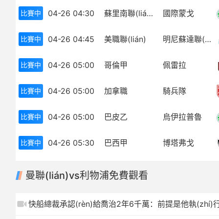
04-26 04:30
蘇里南聯(lián)
國際蒙戈
比賽中
歐冠
中超
世界杯
歐冠
04-26 04:45
美職聯(lián)
明尼蘇達聯(lián)
比賽中
歐洲杯
世界杯
04-26 05:00
哥倫甲
佩雷拉
比賽中
亞冠
歐洲杯
04-26 05:00
加拿職
騎兵隊
比賽中
NBA
亞冠
04-26 05:00
巴皮乙
烏伊拉普魯
比賽中
CBA
NBA
04-26 05:30
巴西甲
博塔弗戈
比賽中
CBA
曼聯(lián)vs利物浦免費觀看
快船總裁承認(rèn)給喬治2年6千萬：前提是他執(zhí)