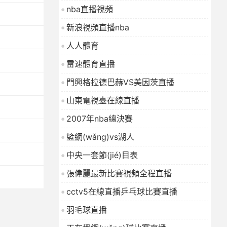
nba直播視頻
新浪視頻直播nba
人人體育
雷速體育直播
門興格拉德巴赫VS美因茨直播
山東電視臺在線直播
2007年nba總決賽
籃網(wǎng)vs湖人
中央一套節(jié)目表
張偉麗最新比賽視頻全程直播
cctv5在線直播乒乓球比賽直播
羽毛球直播