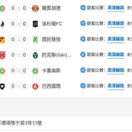
0
:
0
羅賓胡德
觀看比賽：
高清線路
更
0
:
0
洛杉磯FC
觀看比賽：
高清線路
更
0
:
0
國民競技
觀看比賽：
高清線路
更
0
:
0
約克聯(lián)FC
觀看比賽：
高清線路
更
0
:
0
卡塞倫斯
觀看比賽：
高清線路
更
0
:
0
巴西國際
觀看比賽：
高清線路
更
行選項等于是3年1.1億