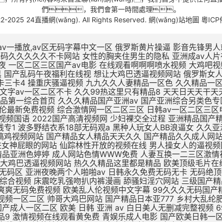
們，我們會第一時間處理。
22-2025 24直播網(wǎng). All Rights Reserved.
網(wǎng)站地圖
粵ICP
v一播放,av区无码字幕中文一区
俄罗斯黄片操逼 影音先锋男人站 精品无码av人妻受辱系列 性奴公司之调教晶晶小说 扒开女人屄再插鸡巴视频 黑鸡巴操老骚逼 狂操东北农村人妻三级片 av无码久久久久久不卡网站 女性的胸夹住男生的隐私 亚洲成av人片在线不卡 国产小视频免费在线观看 美女被大鸡吧操插操插日 亚洲综合国产精品第一页 性久久久久久久 性色av一区二区三区夜夜 一区二区三区国产av电影 在线观看啊啊啊喷水视频 大鸡吧视频免费 日本XXXX视频免费看 国产精品无码三级片视频 涩涩视频www88AV 日本阿v片一区二区三区 欧美一区三区日韩版夜黑 国产乱码午夜福利在线视 想让大鸡巴透逼视频网站 俄罗斯女人的性生活视频 高潮毛片无遮挡免费高清 69黄在线看片免费视频 dxj在线视频免费观看 久热这里只精品99国产6 一本大道一卡2卡三卡4 操重庆骚逼视频 九九久久人妻精品一区色 久久精品一区二区二三区 天天啪天天操天天干天天日 做床爱视频真无遮挡免费 国产大学生午夜视频网站 亚州一区二区五码在线观看 久久中文字av一区二区不卡 久久99热这里只有精品8 天天日天天干天天操夜夜爽 国产不卡高清视频在线观看 老色鬼精品视频在线播放 91扒开骚逼被大鸡八操 四虎影视无码永久免费看 国产亚洲精品第一综合首页 久久久精品国产亚洲av 国产亚洲综合另类色专区 国产日韩欧美一区二区三区 九九免费精品视频在这里 亚洲 欧洲 小说 自拍 日韩AV第二页 啊啊啊插给我射进来视频 国产乱子伦最新免费视频 综合激情网一区二区三区 日韩av一区二区三区电影 啊啊啊鸡巴操我好爽视频 国产成人精品午夜福利软件 无遮挡高潮国产免费观看 国产av精品国语对白国产 国产最爽的乱淫视频国语 2022国产高清视频网 少妇裸交全过程 亚洲精品国产精华液 精品无av人妻受辱系列 97人人模人人爽人人喊网 中字幕视频在线永久在线 男人插女人骚视频988 国产三级精品三级在线专1 波多野结衣系18部无码观a 黑种人玩女人BB浪逼女 久久亚洲精品中文字幕 一区二区三区国产中文字幕 亚洲综合激情六月婷婷色 黑森林尤物精品∧v导航 插大胸美女逼逼 成年美女黄色搞鸡视频网站 国产精品女人精品天天久久 国产精品久久成人网站 无码刺激a片短视频 欧美日韩一区二区三区影院 蜜臀av福利无码一二三 av不卡一区二区在线观看 精品一区二区无av 男生插进女神屁眼的网站 仙踪林性开放的视频在线 男人操女人的逼视频网站 美女视频在线观看免费观看 亚洲欧美日韩在线精品一区 大鸡巴插入小姨妹B视频 黑色丝袜无码中中文字幕 久久精品国产精品亚洲色婷婷 成人网站色情WWW免费 人妻互换一二三区激情视频 国产麻豆一二区在线观看 xxxxx尤物在线一区 久久久久久久久公牛影视 朝鲜美女黑毛bbw 久久婷婷五月综合色首页 想让大鸡巴透逼视频网站 热久久精品这里都是精品 欧美顶级毛片在线播放 国产成人久久久精品品牌 国产精品久久久久久久密月 亚洲国产精品热久久最新 亚洲av无一区二区三区 亚洲va熟妇自拍无码区 亚洲夜晚两个人啪啪av 日韩永久免费无码无卡 无码绝顶敏感痉挛抽搐潮喷 69堂成人精品免费视频 国产酒店大学生情侣宾馆 大鸡巴操无毛女视频观看 日本五级伦理片 欧美成人网在线综合视频 床震吃乳强吻扒内裤漫画 舔骚妇淫穴网站 三级国产精品久久久99 国产手机在线αⅴ片无码 精品老司机在线视频香蕉 国产日韩欧美久久一区二区 日本网站一区二区三区四区 两人爽爽爽无码免费视频 欧美乱人伦视频中文字幕 99久久久无码国产精品免费 91精品一区二区三区免费 哈好舒服哈好不要的视频 青青草伊人免费在线观看 又色又爽又黄的视频人妻 日韩午夜精品视频一区二区 帅哥大鸡巴网站 国产精品日本亚777 乡村大乱纶肥水不外流v 欧美日韩国产成人高清视频 日韩少妇一级片在线观看 亚洲熟妇乱女区二区三区 自拍偷拍 视频一区二区 欧美亚洲国产成人一区二区 欧美 日韩 亚洲 av 白日美人无删减完整视频 69堂成人精品免费视频 jzzijzzij亚洲成熟少妇 啊啊啊别插进去啊啊视频 某某电视剧在线观看全集免费播放 久久久久久久亚洲精品9 激情视频在线观看黄免费 青娱乐成人电影 国产欧美日韩一区二区三 非洲超级大黑吊高清日逼 偷窥厕所aaaaaa片偷窥 波多野结av无码 精品国产三级大全在线观看 亚洲精品一区二区高清在线 白死袜的妹妹叽叽对叽叽 久久久久精品国产人妻一区二区 中文字幕人妻熟人妻熟丝 欧美日韩一区二区三区五区 北京美女肏屄视 女同一区二区三区不卡免费 日韩美女大学生操逼视频 大奶子美女操逼 不卡的av网站在线播放 日本一区高清免费在线观看 欧美性生活日本少妇人妻 丁香婷婷亚洲六月综合色 凌晨与午夜的距离电影日本 浮力影院最新地址路线1 国产一区欧美一区日韩一区 99热久久精品最新地址 久久一区二区三区久久久 久草视频在线这里只有精品 国产亚洲欧美日韩在线一区 你懂的在线视频亚洲国产 中文字幕熟人丝袜人妻痴汉 校春色亚洲激情制服诱惑 五月天婷婷在线观看高清 三级片中文字幕在线欧美 AV线高清无码系列网站 久久国产高清伦理久久一 男人爆插女人逼免费观看 干浪叫老婆免费视频对白 h版欧美一区二区三区四区 麻豆国产av超爽剧情系列 久久精品www 91精品91久久777 精品国产高清在线看国产 五月天天天开心激情网站 日本做受高潮好舒服视频 日韩人妻无码精品无码中文字幕 国产古代皇宫一级a毛片 又色又爽又黄的吃奶视频 在线免费h视频 末成年女av片一区二区 亚洲精品中文字幕乱码三区 医生H湿透纯肉放荡文 制服丝袜天堂网在线观看 伊人精品影院一本到综合 黄色资源网久久资源365 亚洲国产成人手机在线电影 喜怒不形于色的最高境界 18 在线 播放 国产 男生喜欢看的污网站免费 97天天做天天爱夜夜爽 好湿?好紧?太爽了游戏 亚洲综合久久一区二区三区 亚洲人成网站18禁动漫无码 办公室国产a国产片免费 一区二区三区国产好的精品 九色在线porny张津瑜 最新亚洲人成人无码网站 xl司令第一季动漫全集观看 爱情岛论坛无码AV在线 鸡巴操逼心视频 美女被大鸡巴强爆B出水 www夜插内射视频网站 国产精品久久久久久久夜 尤物麻豆亚av无码精品 小12萝裸体洗澡加自慰 免费观看又色又爽又黄的软件 日日弄天天弄美女bbbb 五月婷婷亚洲激情综合网 色又黄又爽18禁免费网站 欧美国产精品 一区二区 jiZZ丰满农村胖女人 男生肏女生小穴吞精视频 国内美女白浆视频久久网 2021精品久久久久精品免费网 一受多攻同做h嗯啊巨肉 观看国产色欲色www 骚逼被大鸡巴操软的视频 国产蜜臀精品久久久网站 色婷婷狠狠久久综合五月 狠狠躁18三区二区一区 被c哭着爬走又被拉回来调教 日韩无码激情电影A91 国产精品久久久久久久密月 欧美性猛交xxxxx 一级片在国产线免费播放 一个色综合高清在线观看 亚洲最大的中文字幕无码 扣逼视频啊啊爽～大啊啊 喷水视频母狗被操的好爽 欧美第一次开笣 尤物视频在线h 欧美久久久精品一区二区 国产3D彩漫活蒸赵雨璐 欧美精品99久久久久久 外国屌肏中国屄 日本精品一区二区三区试看 h版欧美一区二区三区四区 日本一区二区久久人妻高清 客厅里h亲女 亚洲一区二区啊射精日韩 夜晚男人18app在线 操中年妇女的黑毛绒绒逼 大白妇bbwbbw高潮 扒开老师双腿猛操gif 国内精品久久久久久人妻 成年午夜福利片在线观看 蜜臀av性久久久久蜜臀aⅴ 亚洲精品无码久久久久久久 真实国产乱子伦xxxx 国产精成人品日日拍夜夜 日韩97精品一区二区三区 亚洲另类激情综合偷自拍图 日批视频高潮好爽大鸡巴 欧美人与动牲交zozo 小明打小红屁股故事大全 午夜永久免费爽爽爽影院 9人人妻人人澡人人爽久久 内射中出日韩高清在线播放 国产欧美久久久久久精品 男女爽爽爽视频 插进来,好爽,操我视频 艳娒1一6全集无删减版 欧美一区二区三四在线观看 美女不穿衣服