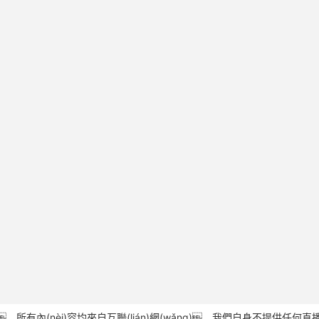
(nèi)容均來自互聯(lián)網(wǎng)，我們自身不提供任何直播