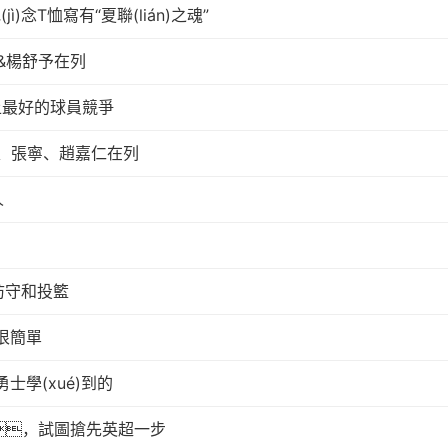
)念T恤寫有“夏聯(lián)之魂”
桐&楊舒予在列
上最好的球員競爭
、張寧、趙嘉仁在列
人
防守和投籃
很簡單
學(xué)到的
進行，試圖搶先英超一步