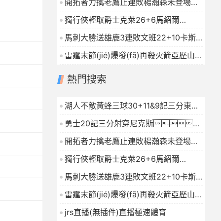
開拓者力擒老鷹止連敗楊瀚森未登場夏
普24+9CJ戰(zhàn)舊主20分
獨行俠輕取爵士克萊26+6馬紹爾
2026-01-16
22+6+4森薩博27分
2026-01-16
馬刺大勝送雄鹿3連敗文班22+10卡斯?
fàn)?9+10字母哥21+5
2026-01-16
雷霆末節(jié)爆發(fā)再殺火箭亞歷山大
連續(xù)112場20+杜蘭特23中7
熱門搜索
2026-01-16
湖人不敵黃蜂三球30+11&9記三分東契
奇39分詹姆斯29+9+6
2026-01-16
勇士20記三分射穿尼克斯！
庫里27+7巴特勒32+8穆迪三分9中7
開拓者力擒老鷹止連敗楊瀚森未登場夏
2026-01-16
普24+9CJ戰(zhàn)舊主20分
獨行俠輕取爵士克萊26+6馬紹爾
2026-01-16
22+6+4森薩博27分
2026-01-16
馬刺大勝送雄鹿3連敗文班22+10卡斯?
fàn)?9+10字母哥21+5
2026-01-16
雷霆末節(jié)爆發(fā)再殺火箭亞歷山大
連續(xù)112場20+杜蘭特23中7
jrs直播(無插件)直播極速體育
2026-01-16