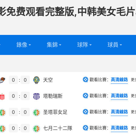
影免费观看完整版,中韩美女毛片
錄像
集錦
球隊
球員
頻
足球球隊
足球球員
頻
籃球球隊
籃球球員
0
:
0
天空
觀看比賽：
高清線路
更
0
:
0
塔勒瑞斯
觀看比賽：
高清線路
更
0
:
0
圣塔菲女足
觀看比賽：
高清線路
更
0
:
0
七月二十二隊
觀看比賽：
高清線路
更