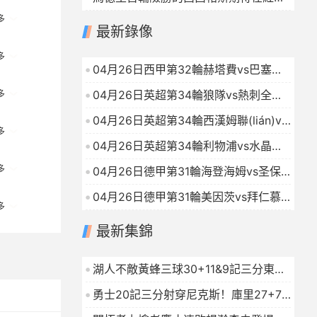
負(fù)追趕鄭欽文
2026-04-26
扭轉(zhuǎn)頹勢
2026-04-26
多
最新錄像
多
04月26日西甲第32輪赫塔費vs巴塞羅
那全場錄像
2026-04-25
04月26日英超第34輪狼隊vs熱刺全場
多
錄像
2026-04-25
04月26日英超第34輪西漢姆聯(lián)vs
多
埃弗頓全場錄像
2026-04-25
04月26日英超第34輪利物浦vs水晶宮
全場錄像
2026-04-25
多
04月26日德甲第31輪海登海姆vs圣保
利全場錄像
2026-04-25
04月26日德甲第31輪美因茨vs拜仁慕
多
尼黑全場錄像
2026-04-25
最新集錦
湖人不敵黃蜂三球30+11&9記三分東契
奇39分詹姆斯29+9+6
2026-01-16
勇士20記三分射穿尼克斯！庫里27+7
巴特勒32+8穆迪三分9中7
2026-01-16