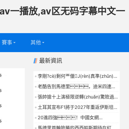
av一播放,av区无码字幕中文一
賽事
其他
足球
專題
最新資訊
籃球
電視頻道
李剛?cè)剩何覀儠J(rèn)真準(zhǔn)備
多
對陣拜仁，目標(biāo)拿下法甲和歐冠
問答
老酷告別馬德里，迪米四連敗
冠軍
2026-04-26
多
西西差一點兒，大坂搞怪造型遭群嘲
張帥搶十上演極限逆轉(zhuǎn)驚險過
2026-04-26
關(guān)，鄭欽文今戰(zhàn)肯寧
多
土耳其宣布F1將于2027年重返伊斯坦布
網(wǎng)友提出擔(dān)心原因
爾
2026-04-26
20進四強！中國女網
2026-04-26
多
(wǎng)25歲1米82王牌再沖冠：16勝1
馬德里首輪險勝的西西帕斯期待在紅土