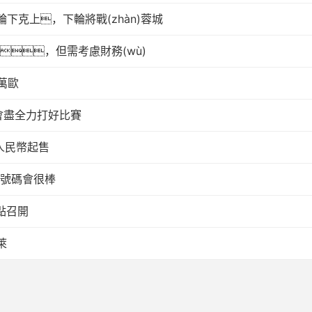
輪下克上，下輪將戰(zhàn)蓉城
趣，但需考慮財務(wù)
0萬歐
們會盡全力打好比賽
人民幣起售
的號碼會很棒
點召開
萊