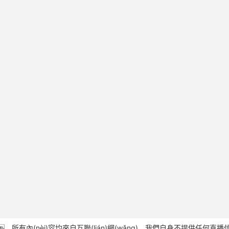
內(nèi)容均來自互聯(lián)網(wǎng)，我們自身不提供任何直播信號