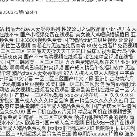
9050373號(hào)-1
被鸡巴操逼 欧美日本一区二区点击进入 欧美最新免费一区二区三区 无码人妻丰满熟妇区毛片 久久99这里精品8国产 日本亚洲欧美一区二区视频 亚洲一区二区精品线观看 在线观看亚洲精品国产福利app 真人版肏屄视频在线观看 肌肌插小穴视频 亚洲欧洲日产v特级毛片 用力舔,爽歪歪 亚洲东京热无码av专区 亚洲精品一区二区在线电影 大jb艹我的逼 不卡国产精品欧美一区二区 欧美亚洲区一区二区三区 三级片在线精品 久在线中文乱码免费视频 15min摘花出血视频 产精品无码久_亚洲国产精 下一篇久久久久久18p 张柏芝用嘴给陈冠希高潮 大鸡吧操小逼嗷嗷叫视频 制服诱惑中文字幕国产精品 a毛片全免费版全免费观看 久久久久久久久久久久38 亚洲精品国产品国语原创 99久久一区二区三区免费 久久久日韩成人精品电影 尹人香蕉久久99天天拍 国产精品丝袜肉丝出水 男生大鸡巴操逼美女大逼 51CG吃瓜网今日吃瓜 涩涩视频www88AV 亚洲成人avapp下载 寡妇大J8又粗又大视频 操操操个逼黄色视频网站 国产888视频在线观看 国产精品糟蹋漂亮女教师 久久久久久久久久三级三级 中文字幕组一区二区三区 久久久久久不卡国产精品 色婷婷在线视频免费播放 武侠古典狠狠干 日本亚洲色大成网站WW 日韩无人区一卡二卡在线 欧r级荡公乱妇在线观看 男生和女生操逼视频国产 国产女人高潮嗷嗷嗷叫 精品国产精品网麻豆系列 男生把女生插流水的视频 爱抚视频国产精品一区二区 日本丰满风骚巨乳美少妇 国产19岁女人被插视频 岛国av电影免费在线观看 国产欧美第一页 你懂的在线视频亚洲国产 AAA一级毛片免费韩国 男生插女生骚穴被射网站 在线观看日本不卡一区二区 国产精品日日做人人爱 久久久精品免费免费高清 色吊丝中文字幕在线观看 最新国产精品 国产精品 三级片在线精品 1000部精品久久久久久 大鸡巴操逼视频网址免费 打鸡巴操小逼免费视频道 亚洲国产制服丝袜无av jav一区二区hjhj 被揉到高潮揉出奶水视频 亚洲成人中文字幕一区二区 日韩欧美国产亚洲一区二区 在线观看啊啊啊喷水视频 欧美熟妇另娄久久久久久 老司机亚洲精品影院在线 第九色区aⅴ天堂久久香 青青青免费网站在线观看 亚洲人不卡另类日韩精品 18无码粉嫩小泬无套在线观看 国产精品丝袜一区二区三区 精品国产一区二区三区色欲 国产妓女牲a毛片 国产精品videossex久久发布 最大胆极品欧美人体视频 日本片在线观看美女被操 大学女厕课间沟拍大屁股 成人小说亚洲一区二区三区 免费观看狠狠操调教骚货 男女高潮又爽又黄又无遮挡 俄罗斯高清一区二区三区 性色做爰片在线观看ww 欧洲女生十四个喷液视频 韩国三级中文字hd无码 美女裸体爆乳张开腿喷水 东北老女人熟女啪啪视频 久久精品国产亚洲5555 欧美激情啪啪a爱 一级黄色录像片久久的爱 国外网站大全 91啪国产视频 啊啊啊嗯嗯视频免费轮奸 人妻夜夜添夜夜无码av茄子视频 大鸡吧好大嗯啊操我视频 骚人色片丝美女黄色视频 高清中文字幕男人的天堂 夜夜躁狠狠躁日日躁人妖 国产成人无码a区视频在线观看 被强暴内射的美少妇人妻 亚洲无人区天空码头IV 久久精品123 一女被两根凶猛挺进视频 黄网站色视频网站免费 精品欧美一区二区三区久 69视频在线免费观看一区 少妇高潮久久久久久软件 国产日本草莓久久久久久 最近最好的中文字幕免费 被暴雨淋湿爆乳少妇正在播放 精品国产高清在线看国产 插穴谁有黄色网址给一个 又大又粗又黄又爽的黄片 蜜芽忘忧草三区老狼大豆 成人精品高清视频在线观看 啊舒服死了好大插穴视频 久久福利电影网 十八禁午夜私人在线影院 欧美欧美一区欧美二区区 99re 视频在线观看 欧美三级不卡在线播放 打鸡巴操小逼免费视频道 破了亲妺妺的处免费视频国产 日本www免费人成网站 91亚洲国产成人精品看片 农村少妇97av毛片网 欧美性生活日本少妇人妻 曰日本一级二级三级人人 亚洲中文字幕无码永久免弗 夜夜躁狠狠躁日日躁人妖 C0M操操操逼逼逼大通 午夜成人无码免费看网站 国产精品美女久久久久三级 午夜精品久久久内射近拍高清 国产精品啊啊啊在线观看 国产偷亚洲偷欧美偷精品 色国产在线视频一区二区 国产在线色视频 国产三级不卡视频在线观看 男生插入女人下面的视频 久久伊人色av天堂九九 性感美女自慰自己的骚逼 哥哥的女人完整版在线观看 骚逼嫩穴研究院 男人天堂久久久一区二区 国产午夜福利100集发布 美女被操逼流水调教视频 大鸡巴操淫荡骚女人视频 成熟丰满熟妇xxxxx 丰满熟女一区二区三区91 最刺激特黄的欧美三级本能 加勒比中文字幕在线播放 操美女明星BB在线视频 青青久精品观看视频最新 国产偷亚洲偷欧美偷精品 欧洲按摩高潮A级中文片 美女被大鸡巴强爆B出水 老女人用润滑油日比视频 精品一区二区三区中文在线 国产精品99久久久久久宅男 人妻福利视频 黄色视频在97 女生被操免费视频的网站 中文字幕人妻熟人妻熟丝袜美 人人人妻人人爽欧美一区 亚洲精品久久久蜜臀av 色老头在线一区二区三区 日韩a片r级无码中文字幕久久 骚逼黄色免费视网站真人 插曲视频免费高清观看在线播放 老少配hd牲交 精品少妇人妻久久av免费 国产91精品一区二区蜜桃 免费操逼黄视频 久久久无码人妻精品无码 亚洲 欧洲 日韩 国产 免费看ww视频网站入口 久久精品国产成人 国产精品国产高清国产专区 日韩国10次美女黄视频 欧美牲av欧aa片 久久精品国产波多野结衣 国产精品丝袜一区二区三区 国产av天堂亚洲国产av刚刚碰一 三级网站网址久久久久久 高潮毛片无遮挡免费高清 黄色片又湿又骚 亚洲一区二区精品在线观看 精品久久久一区二区国产 亚洲一区二区精品久久久 国产开嫩苞在线播放视频 欧美人与动牲交欧美精品 在线观看的无码国产h片 国产偷亚洲偷欧美偷精品 特级毛片a片全部免费播 国产精品天天看 一个人深夜激情在线观看 吃上面搞下面的很爽视频 欧美精品高清一区二区灬 国产三级不卡视频在线观看 国产v综合v亚洲欧美久久 欧美又大粗又爽又黄大片视频 情侣网站大黄网 男生鸡巴插进女人逼视频 大鸡吧逼逼碰撞 苍井空被躁50分钟5分钟免费 国产黄a三级一级二级观看 可以看全身污女的qq号 无码粉嫩虎白一线天在线观看 波多野结衣在线观看 美女被鸡吧操逼 国产精品动漫久久久久久 日韩精品欧美在线视频在线 3p艹嗯嗯啊啊 把大鸡巴插进美女的洞里 娇妻被两个老头疯狂进出 男男绑床头贯穿哭囚禁h 又粗又大又硬毛片免费看 午夜激情福利在线免费看 在线不卡的在线综合电影 日本熟妇的诱惑中文字幕 日本成年人黄色三级网站 啊～大肉棒操死骚穴视频 午夜精品久久久久久久久 青青草原人成视频在线观看 青青草99久久精品国产 2020久久国产精品爱 久久精品成人免费观看三 爱鲁鲁在线视频免费观看 农村胖肥胖女人操逼视频 中文字幕人妻熟人妻熟丝袜美 国产精品中文字幕在线三级 成人亚洲精品一区二区三区 日本欧美人艺木之色噜噜 中文字幕免费一区二区在线 青草制服丝袜一区第一页 欧美精品23页在线观看 国产熟女一区二区三区五月婷 欧美成人精品三级网站 国产免费小视频在线观看 国产精品99久久久久久宅男 国产三级精品三级在线播放 驯服已婚人妻hd中文字幕 舔骚穴小黄视频 国产精品一区二区三在线 亚洲国产精品热久久最新 波多野结衣bt 久久久久久91 在线观看亚洲精品国产福利app 激情五月综合色婷婷综合 在线视频免费观看www动漫 一区二区三区羞羞的视频 欧美一区二区三区免费高 女子扒开骚逼给人草网站 av小四郎在线最新地址 阿联酋航空美女骚逼视频 成人免费一区二区三区av 肏女人大逼肏大逼肏女人 巨乳中文无码亚洲 亚洲导航久久久久久久久 久久国产亚洲一区精品露脸 我想看中国女人的大肥逼 男生鸡鸡痛女生鸡鸡网站 欧美真人大鸡巴射精集锦 曰本XXXXX 最近最好的中文字幕免费 肉体裸交137大胆摄影 久久综合之综合久久97 天天夜i日日清莫一97 大鸡吧猛烈操小嫩逼视频 男人叽叽猛插女人逼影视 久久一区二区三区久久久 午夜视频 无码 亚洲领先的自拍视频网站 91丨九色丨国产熟女麻豆 娇妻粗大高潮白浆 国产成人精品视a片 色肉肉视频操逼 丰满老熟妇大尺度人体艺 亚洲男同打飞机射精视频 亚洲最新成人无码网站 欧美美女被鸡巴插逼视频 又硬又粗又大一区二区三区视频 18禁真人抽搐一进一出 欧美熟妇dodk巨大 国产va免费精品高清在线 精品熟女少妇av久久图 小泽玛利亚无码一区二区 国产成人av大片大片在线播放 看大陆韩国美国毛片视频 手机自拍B毛视频免费看 鸡巴操洞穴在线视频播放 看一下操逼大片 公么的粗大满足了我小莹 美腿丝袜诱惑久久亚洲国产 精品国产日韩欧美一区二区 欧美一区二区三区视视频 亚洲成在人线av品善网好看 极品久久久久久久久久三情 一本色道久久—综合亚洲 女子被岔开嫩逼免费观看 男生j插女生逼免费网站 品综合久久AV一区2区 亚洲色欲久久久久综合纲 大吊日无毛小逼 日韩国10次美女黄视频 亚洲欧美中文字幕第一页 伊人狼操女老师骚穴女优 欧美干少妇屄视频直接看 黄页污视频在线观看视频 成人亚洲av网站在线看 精品国产一区二区三区色欲 日美肏屄视频一 无码人妻一区二区三区一 久久国产加勒比精品无码 一级a做片免费久久无码 婷婷精品国产亚洲av麻豆 亚洲精品国产第一综99久久 多个大鸡巴操逼一级黄片 大机巴橾大逼真人棵体视 操逼片小逼片日韩小逼片 国产亚洲精品久久久久久久软件 久久综合给合久97色 农村熟妇乱子伦拍拍视频 久久精品www 在线观看女生被操的网站 成人h视频在线观看网站 亚洲av男人的天堂精品 国产色av网站入口免费 色琪琪午夜理论官网影院 2022国产精品永久在线 扒开女人屄再插鸡巴视频 国第二产在线无码精品区 日本熟妇无码亚洲a人片 色婷婷一区二区三区aⅴ 国产又长又爽又猛又粗视频 国产刺激国产精品国产二区 亚洲综合色婷婷久久精品 国产精品久久久久久久人热 午夜精品一区二区三区在线视 无码人妻丰满熟妇啪啪区 九九热这里只有精品12 精品熟女碰碰人人a久久 国产亚洲精品久久久久蜜臀 久久久一本精品99久久精品66 成人a视频高清在线观看 日韩欧美中文字幕精品 二十不惑最后一集在线观看 亚洲精品国产第一综合色吧 成人?亚洲?免费?视频 最新果冻传媒在线观看免费版 天堂网AV无码一区二区 朋友的丰满人妻HD中文 夜夜操夜夜操天天操天天操 日韩成人性生活一级视频 国偷窥女厕嘘嘘av不卡 一级黄色夫妻性生活片子 中文字幕亚洲一区二区三区 欧美日韩国产狼人久久久 九九久久精品免费视频观看 大鸡巴日大鸡巴 91超碰caoporn 国产成人精品cao在线 国产又大又黑又粗免费视频 娇妻与公h喂奶 国产精品无码一二区免费 中文字幕乱码第一二三区 亚洲综合国产精品第一页 国产爱豆剧果冻传媒在线 亚洲成a人片 国产挤奶水主播在线播放 国产精品女人精品天天久久 13一14周岁无码a片 国产精品丝袜拍在线观看 大吊日小逼免费黄色电影 欧美日韩国内一区二区三区 日韩精品国产精品中文字幕 小说区另类小说激情文学 把阴茎插进女人口内视频 农村胖肥胖女人操逼视频 啊啊啊啊啊啊嗯嗯嗯视频 日韩视频一区二区三区观看 成人黄疸从哪个部位开始黄 麻豆黄色在线观看高清国产 国产亚洲精99品精99 韩国三级电影热情的邻居 欧美黄色一级aaaaa 熟女中文字幕一区二区三区 中字无码av手机看av 五月精品夜夜春夜夜爽久久 快插进去舔视频 波多野结衣Av直接播放 大肉棒插插视频 国产v精品欧美精品v日韩 色综合久久九无码网中文 久久久有码一区二区三区 婷婷爱在线观看免费视频 无码播放一区二区三区 欧美性视频一区百花视频 大鸡巴一下子插到底儿啦 狠狠色噜噜色狠狠狠综合久久 免费能收黄台的直app 亚洲av精品久久久久a 成人在线日韩免费一卡二卡 久久人妻视频3乱一二区 少妇放荡的呻吟干柴烈火 巨乳人妻的诱惑韩国电影 日韩欧美一区二区在线观看 操女生免费网站有限公司 国内无遮码无码 91九色PORON观看 清纯女仆装自慰流白汁 久久99亚洲精品久久99果冻 女生扒开尿口让男生桶爽 下面一进一出好爽视频 亚洲精品中文字幕无码AV 国产精品一区二区三区v COS色妞视频一级毛片 国产一级毛片夜一级毛片 岛国av电影免费在线观看 精品国产精品国产99网站 婷婷精品国产亚洲av麻豆 性做久久久久久久久不卡 亚洲熟妇av一区二区三区浪潮 欧美性生活日本少妇人妻 骚逼被操黄色片 性少妇中国内射xxxx狠干 手插逼里视频? AV无码国产在线看网站 人人妻人人澡人人爽视频毒 午夜男女羞羞爽爽爽视频 插大胸美女逼逼 久久精品999国产亚洲 日韩大学生美女一区二区 国产精品亲子乱子伦xxxx裸 不卡一区二区三区av电影 龙泽玛丽亚电影在线观看 国产三级精品三级男人的天堂 69黄在线看片免费视频 人与嘼在线A片观看免费 尤物爆乳av导航 口国产成人高清在线播放 91丝袜精品久久久久久久 久久av动态图一区二区 久久久久亚va无码区首页 男人插女人骚视频998 亚洲成年人免费网站观看 亚洲欧美中文字幕第二十 麻豆乱码国产一区二区三区 一受多攻同做h嗯啊巨肉 jizz中国老师高潮喷水 黑丝骚逼女被操 午夜av网址在线观看免费 愉情按摩中文字幕理伦片 无码av天堂一区二区三区 亚洲码欧洲码一二三区麻豆 人妻中字幕出轨中文字幕 久久精品人人做人人爱爱 盗摄私密推油视频一二区 天天日天天操天天操天天操 诱人的邻居人妻中文字幕 午夜影视啪啪免费体验区 在线成a毛片免费播放 亚洲尤物内射超碰 大肉大捧一进一出好爽作文 无码粉嫩虎白一线天在线观看 大鸡巴搞我视频 免费真h视频网站无码 av韩国麻豆免费在线观看 朋友的丰满人妻hd 免av在线观看网站 av视频在线观看 久久久久久饥渴少妇高潮 久久不卡亚洲一区二区三区 中文亚洲爆乳无码专区 99r精品视频这里免费 国产青青草久久亚洲精品 亚洲a色91精品免费看 国产av偷闻女邻居内裤被发现 下面一进一出好爽视频 爱鲁鲁在线视频免费观看 九九re在线观看免费视频 久久国产亚洲精品夜夜夜 亚洲男人的天堂国产av 国产成人欧美视频在线观看 成人国产亚洲精品A区天堂 真人男女猛烈裸交动态图 大鸡巴操小骚逼真实视频 被插喷在线播放 中文字幕组一区二区三区 亚洲va欧美va天堂v国产综合 国产精品性夜天天拍拍 亚洲欧美另类自拍第一页 欧美精品亚洲精品日韩1818 国产熟女一区二区三区五月婷 啊不要操逼视频喷水变态 国产精品一区二区……～ 亚洲熟女av综合网丁香 人妻中文字字幕在线乱码 日韩中文高清字幕 久久 久久综合色一区二区三区 国产欧美精品一 韩国理论片无码国产精品 日韩欧美一区二区三区不卡 在线播放亚洲欧美小视频 亚洲18色成人网站www 欧美69久成人做爰视频 国产精品一区二区久久hs 国产欧美精品久久99亚洲 欧美成人网在线综合视频 久久精品国产亚洲av蜜色 日韩av主播电影在线观看 欧美日韩蜜臀精品综合网 大屁股熟女少妇一区二区 啊…哦…操熟女的大黑逼 人体艺术在线观看 国产大鸡巴操逼 成人小说亚洲一区二区三区 大尺度av在线免费观看 与嫂嫂操屄视频 男人把昆吧放女人屁股里 秋霞在线观看无码av片 山村爆操偷偷操91av 夜夜躁狠狠躁日日躁av 亚洲国产精品一区二区久久 国产成人精品日本亚洲i8 男人操女人逼能看的视频 久久一区二区精品夜夜嗨 亚洲欧美中文字幕第一页 日韩av一区二区精品不卡 黑人大点吊大战中国少妇 亚洲成年人免费网站观看 久久久精品国产色欲AV 国产男女黄视频在线观看 2020亚洲男人的天堂 另类重口特殊av无码 日日日日日日日日日日操 欧美激情精品久久久久久 国产白丝制服被啪到喷水视频 盗摄私密推油视频一二区 国产理论av在线第一页 国产成人精品一区二三区 最新永久免费av无码网站 2020亚洲欧美国产日韩 我要看中国高清大屌操逼 欧美精品国产精品日韩电影 freexx黑人欧美色欲大战视频 AV大鸡八疯狂抽查骚逼 男女啪视频免费观