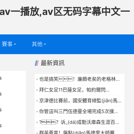
av一播放,av区无码字幕中文一
賽事
其他
足球
專題
最新資訊
籃球
電視頻道
也是搞笑！廉頗老矣的老格林竟
多
然是火箭出場時(shí)間第7多的球員
問答
拜仁女足11巴薩女足，帕約爾閃
2026-04-26
多
擊，克特破門+染紅
京津德比賽前，國安體育總監(jiān)馬永
2026-04-26
明為曹永競頒發(fā)百場紀(jì)念球衣
多
你管這叫三門伍德曼全場完成5次撲
2026-04-26
救，3次出擊全部成功
?？诉_(dá)成勒沃庫森生涯百球
多
2026-04-26
里程碑，成隊(duì)史第三人
群英薈萃！盤點(diǎn)馬德里大師賽多