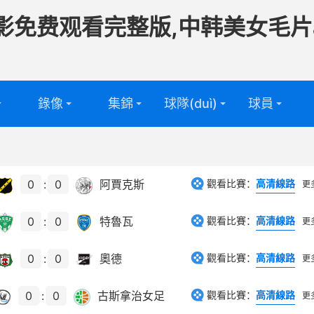
影免费观看完整版,中韩美女毛片
錄像
集錦
球隊(duì)
球員
頻
足球球隊
足球球員
(duì)
頻
籃球球隊
籃球球員
0
:
0
阿賈克斯
觀看比賽：
高清線路
更
(duì)
0
:
0
特魯瓦
觀看比賽：
高清線路
更
0
:
0
奧德
觀看比賽：
高清線路
更
0
:
0
古斯拿治女足
觀看比賽：
高清線路
更