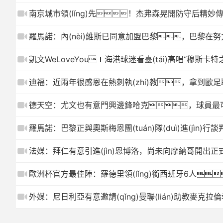
南京城市領(lǐng)先！杰弗森晃開防守后精
羅馬諾：內(nèi)維斯已同意加盟巴黎，巴黎在
凱文WeLoveYou！海港球迷看臺(tái)高唱“穆斯卡特
迪福：近兩年很感恩在熱刺執(zhí)教，拿到歐足聯(li
德天空：尤文也有意門興邊鋒哈克，球員最
羅馬諾：巴黎正與奧斯梅恩團(tuán)隊(duì)進(jìn
法媒：拜仁有意引進(jìn)恩博洛，尚未向摩納哥開出正式報(b
歐洲杯官方最佳陣：羅德里領(lǐng)銜西班牙6人
外媒：尼日利亞有意邀請(qǐng)曼聯(lián)助教麥克拉