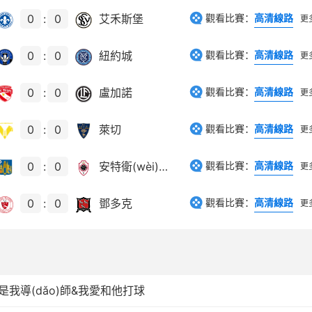
0
:
0
艾禾斯堡
觀看比賽：
高清線路
更
0
:
0
紐約城
觀看比賽：
高清線路
更
0
:
0
盧加諾
觀看比賽：
高清線路
更
0
:
0
萊切
觀看比賽：
高清線路
更
0
:
0
安特衛(wèi)普
觀看比賽：
高清線路
更
0
:
0
鄧多克
觀看比賽：
高清線路
更
爾是我導(dǎo)師&我愛和他打球