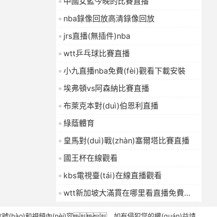
中國女籃今晚的比賽直播
nba錄像回放高清錄像回放
jrs直播(無插件)nba
wtt乒乓球比賽直播
小九直播nba免費(fèi)觀看下載安裝
埃弗頓vs阿森納比賽直播
布萊克本對(duì)伯恩利直播
綠蔭體育
皇馬對(duì)戰(zhàn)塞爾塔比賽直播
國王杯在線觀看
kbs電視臺(tái)在線直播觀看
wtt新加坡大滿貫在哪里看直播免費
(fèi)
(hào)和視頻內(nèi)容，如有侵犯您的權(quán)益請