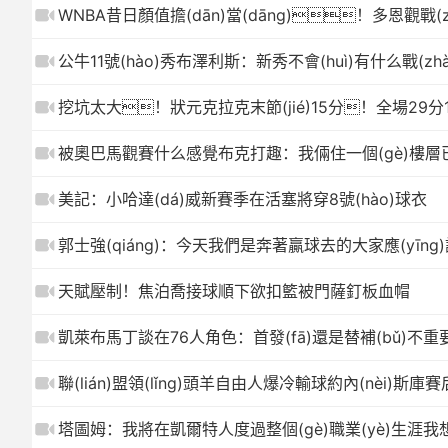
WNBA昔日顏值擔(dān)當(dāng)！多恩觀戰(
公牛11號(hào)秀布澤利斯：新秀不會(huì)有什么戰(zh
挖坑太大！狀元克拉克末節(jié)15分！全場29分
被奧巴馬觀賽什么感覺布克打趣：我倆住一個(gè)樓層已經
美記：小哈達(dá)威新賽季在活塞將穿8號(hào)球衣
郭士強(qiáng)：今天我們是奔著贏球去的大家應(yīn
天賦壓制！焦泊喬接球順下欲扣籃被門薩釘板血帽
凱萊布馬丁談在76人角色：首發(fā)還是替補(bǔ)不
聯(lián)盟領(lǐng)頭羊自由人爆冷輸球約內(nèi)斯
塔圖姆：我將在凱爾特人度過整個(gè)職業(yè)生涯