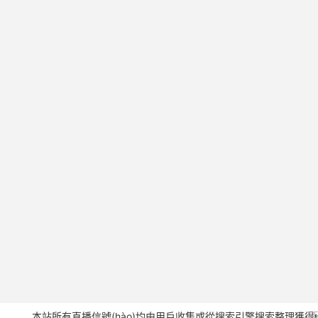
本站所有直播信號(hào)均由用戶收集或從搜索引擎搜索整理獲得，所有