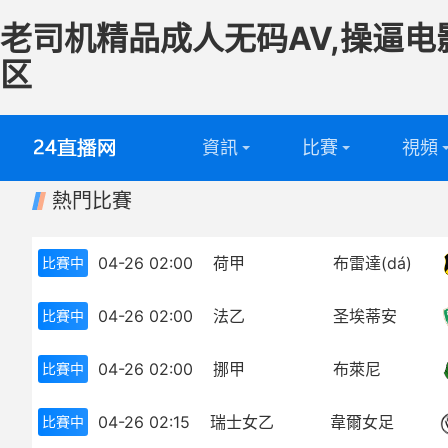
老司机精品成人无码AV,操逼电
区
資訊
比賽
視頻
熱門比賽
英超
全部
足球視
西甲
英超
籃球視
04-26 02:00
荷甲
布雷達(dá)
比賽中
意甲
西甲
04-26 02:00
法乙
圣埃蒂安
比賽中
德甲
意甲
04-26 02:00
挪甲
布萊尼
比賽中
法甲
德甲
04-26 02:15
瑞士女乙
韋爾女足
比賽中
中超
法甲