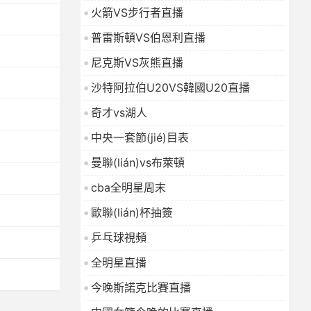
火箭VS步行者直播
普雷斯頓VS伯恩利直播
尼克斯VS灰熊直播
沙特阿拉伯U20VS韓國U20直播
奇才vs湖人
中央一套節(jié)目表
曼聯(lián)vs布萊頓
cba全明星周末
歐聯(lián)杯抽簽
乒乓球視頻
全明星直播
今晚斯諾克比賽直播