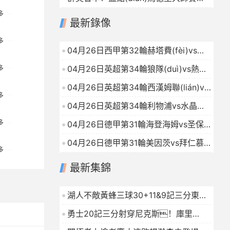
2026-04-26
次奪冠的頂尖選手！
2026-04-25
多
最新錄像
多
04月26日西甲第32輪赫塔費(fèi)vs巴
塞羅那全場錄像
2026-04-25
04月26日英超第34輪狼隊(duì)vs熱刺
多
全場錄像
2026-04-25
04月26日英超第34輪西漢姆聯(lián)vs
多
埃弗頓全場錄像
2026-04-25
04月26日英超第34輪利物浦vs水晶宮
全場錄像
2026-04-25
多
04月26日德甲第31輪海登海姆vs圣保
利全場錄像
2026-04-25
04月26日德甲第31輪美因茨vs拜仁慕
多
尼黑全場錄像
2026-04-25
最新集錦
湖人不敵黃蜂三球30+11&9記三分東契
奇39分詹姆斯29+9+6
2026-01-16
勇士20記三分射穿尼克斯！庫里
27+7巴特勒32+8穆迪三分9中7