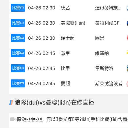
04-26 02:30
德乙
達(dá)姆施塔特
比賽中
歐冠
中超
世界杯
歐冠
04-26 02:30
美職聯(lián)
蒙特利爾CF
比賽中
歐洲杯
世界杯
04-26 02:30
瑞士超
圖恩
比賽中
亞冠
歐洲杯
04-26 02:45
意甲
維羅納
比賽中
NBA
亞冠
04-26 02:45
比甲
韋斯特洛
比賽中
CBA
NBA
04-26 02:45
愛超
斯萊戈流浪者
比賽中
CBA
狼隊(duì)vs曼聯(lián)在線直播
德?。何以爰尤牒寺?lián)手科比費(fèi)舍