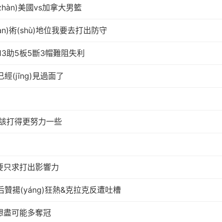
zhàn)美國vs加拿大男籃
àn)術(shù)地位我要去打出防守
13助5板5斷3帽難阻失利
(jīng)見過面了
g)該打得更努力一些
重要只求打出影響力
庫賽后贊揚(yáng)狂熱&克拉克反遭吐槽
我想盡可能多奪冠