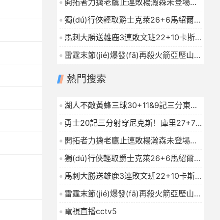
開拓者力擒老鷹止連敗楊瀚森未登場夏
2026-01-16
普24+9CJ戰(zhàn)舊主20分
獨(dú)行俠輕取爵士克萊26+6馬紹爾
2026-01-16
22+6+4森薩博27分
2026-01-16
馬刺大勝送雄鹿3連敗文班22+10卡斯?
fàn)?9+10字母哥21+5
2026-01-16
雷霆末節(jié)爆發(fā)再殺火箭亞歷山大
連續(xù)112場20+杜蘭特23中7
熱門搜索
2026-01-16
湖人不敵黃蜂三球30+11&9記三分東契
奇39分詹姆斯29+9+6
2026-01-16
勇士20記三分射穿尼克斯！庫里27+7
巴特勒32+8穆迪三分9中7
2026-01-16
開拓者力擒老鷹止連敗楊瀚森未登場夏
普24+9CJ戰(zhàn)舊主20分
獨(dú)行俠輕取爵士克萊26+6馬紹爾
2026-01-16
22+6+4森薩博27分
2026-01-16
馬刺大勝送雄鹿3連敗文班22+10卡斯?
fàn)?9+10字母哥21+5
2026-01-16
雷霆末節(jié)爆發(fā)再殺火箭亞歷山大
連續(xù)112場20+杜蘭特23中7
電視直播cctv5
2026-01-16