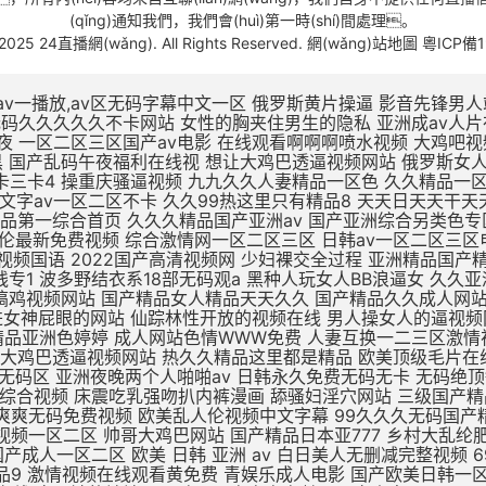
(qǐng)通知我們，我們會(huì)第一時(shí)間處理。
-2025 24直播網(wǎng). All Rights Reserved.
網(wǎng)站地圖
粵ICP備1
v一播放,av区无码字幕中文一区
俄罗斯黄片操逼 影音先锋男人站 精品无码av人妻受辱系列 性奴公司之调教晶晶小说 扒开女人屄再插鸡巴视频 黑鸡巴操老骚逼 狂操东北农村人妻三级片 av无码久久久久久不卡网站 女性的胸夹住男生的隐私 亚洲成av人片在线不卡 国产小视频免费在线观看 美女被大鸡吧操插操插日 亚洲综合国产精品第一页 性久久久久久久 性色av一区二区三区夜夜 一区二区三区国产av电影 在线观看啊啊啊喷水视频 大鸡吧视频免费 日本XXXX视频免费看 国产精品无码三级片视频 涩涩视频www88AV 日本阿v片一区二区三区 欧美一区三区日韩版夜黑 国产乱码午夜福利在线视 想让大鸡巴透逼视频网站 俄罗斯女人的性生活视频 高潮毛片无遮挡免费高清 69黄在线看片免费视频 dxj在线视频免费观看 久热这里只精品99国产6 一本大道一卡2卡三卡4 操重庆骚逼视频 九九久久人妻精品一区色 久久精品一区二区二三区 天天啪天天操天天干天天日 做床爱视频真无遮挡免费 国产大学生午夜视频网站 亚州一区二区五码在线观看 久久中文字av一区二区不卡 久久99热这里只有精品8 天天日天天干天天操夜夜爽 国产不卡高清视频在线观看 老色鬼精品视频在线播放 91扒开骚逼被大鸡八操 四虎影视无码永久免费看 国产亚洲精品第一综合首页 久久久精品国产亚洲av 国产亚洲综合另类色专区 国产日韩欧美一区二区三区 九九免费精品视频在这里 亚洲 欧洲 小说 自拍 日韩AV第二页 啊啊啊插给我射进来视频 国产乱子伦最新免费视频 综合激情网一区二区三区 日韩av一区二区三区电影 啊啊啊鸡巴操我好爽视频 国产成人精品午夜福利软件 无遮挡高潮国产免费观看 国产av精品国语对白国产 国产最爽的乱淫视频国语 2022国产高清视频网 少妇裸交全过程 亚洲精品国产精华液 精品无av人妻受辱系列 97人人模人人爽人人喊网 中字幕视频在线永久在线 男人插女人骚视频988 国产三级精品三级在线专1 波多野结衣系18部无码观a 黑种人玩女人BB浪逼女 久久亚洲精品中文字幕 一区二区三区国产中文字幕 亚洲综合激情六月婷婷色 黑森林尤物精品∧v导航 插大胸美女逼逼 成年美女黄色搞鸡视频网站 国产精品女人精品天天久久 国产精品久久成人网站 无码刺激a片短视频 欧美日韩一区二区三区影院 蜜臀av福利无码一二三 av不卡一区二区在线观看 精品一区二区无av 男生插进女神屁眼的网站 仙踪林性开放的视频在线 男人操女人的逼视频网站 美女视频在线观看免费观看 亚洲欧美日韩在线精品一区 大鸡巴插入小姨妹B视频 黑色丝袜无码中中文字幕 久久精品国产精品亚洲色婷婷 成人网站色情WWW免费 人妻互换一二三区激情视频 国产麻豆一二区在线观看 xxxxx尤物在线一区 久久久久久久久公牛影视 朝鲜美女黑毛bbw 久久婷婷五月综合色首页 想让大鸡巴透逼视频网站 热久久精品这里都是精品 欧美顶级毛片在线播放 国产成人久久久精品品牌 国产精品久久久久久久密月 亚洲国产精品热久久最新 亚洲av无一区二区三区 亚洲va熟妇自拍无码区 亚洲夜晚两个人啪啪av 日韩永久免费无码无卡 无码绝顶敏感痉挛抽搐潮喷 69堂成人精品免费视频 国产酒店大学生情侣宾馆 大鸡巴操无毛女视频观看 日本五级伦理片 欧美成人网在线综合视频 床震吃乳强吻扒内裤漫画 舔骚妇淫穴网站 三级国产精品久久久99 国产手机在线αⅴ片无码 精品老司机在线视频香蕉 国产日韩欧美久久一区二区 日本网站一区二区三区四区 两人爽爽爽无码免费视频 欧美乱人伦视频中文字幕 99久久久无码国产精品免费 91精品一区二区三区免费 哈好舒服哈好不要的视频 青青草伊人免费在线观看 又色又爽又黄的视频人妻 日韩午夜精品视频一区二区 帅哥大鸡巴网站 国产精品日本亚777 乡村大乱纶肥水不外流v 欧美日韩国产成人高清视频 日韩少妇一级片在线观看 亚洲熟妇乱女区二区三区 自拍偷拍 视频一区二区 欧美亚洲国产成人一区二区 欧美 日韩 亚洲 av 白日美人无删减完整视频 69堂成人精品免费视频 jzzijzzij亚洲成熟少妇 啊啊啊别插进去啊啊视频 某某电视剧在线观看全集免费播放 久久久久久久亚洲精品9 激情视频在线观看黄免费 青娱乐成人电影 国产欧美日韩一区二区三 非洲超级大黑吊高清日逼 偷窥厕所aaaaaa片偷窥 波多野结av无码 精品国产三级大全在线观看 亚洲精品一区二区高清在线 白死袜的妹妹叽叽对叽叽 久久久久精品国产人妻一区二区 中文字幕人妻熟人妻熟丝 欧美日韩一区二区三区五区 北京美女肏屄视 女同一区二区三区不卡免费 日韩美女大学生操逼视频 大奶子美女操逼 不卡的av网站在线播放 日本一区高清免费在线观看 欧美性生活日本少妇人妻 丁香婷婷亚洲六月综合色 凌晨与午夜的距离电影日本 浮力影院最新地址路线1 国产一区欧美一区日韩一区 99热久久精品最新地址 久久一区二区三区久久久 久草视频在线这里只有精品 国产亚洲欧美日韩在线一区 你懂的在线视频亚洲国产 中文字幕熟人丝袜人妻痴汉 校春色亚洲激情制服诱惑 五月天婷婷在线观看高清 三级片中文字幕在线欧美 AV线高清无码系列网站 久久国产高清伦理久久一 男人爆插女人逼免费观看 干浪叫老婆免费视频对白 h版欧美一区二区三区四区 麻豆国产av超爽剧情系列 久久精品www 91精品91久久777 精品国产高清在线看国产 五月天天天开心激情网站 日本做受高潮好舒服视频 日韩人妻无码精品无码中文字幕 国产古代皇宫一级a毛片 又色又爽又黄的吃奶视频 在线免费h视频 末成年女av片一区二区 亚洲精品中文字幕乱码三区 医生H湿透纯肉放荡文 制服丝袜天堂网在线观看 伊人精品影院一本到综合 黄色资源网久久资源365 亚洲国产成人手机在线电影 喜怒不形于色的最高境界 18 在线 播放 国产 男生喜欢看的污网站免费 97天天做天天爱夜夜爽 好湿?好紧?太爽了游戏 亚洲综合久久一区二区三区 亚洲人成网站18禁动漫无码 办公室国产a国产片免费 一区二区三区国产好的精品 九色在线porny张津瑜 最新亚洲人成人无码网站 xl司令第一季动漫全集观看 爱情岛论坛无码AV在线 鸡巴操逼心视频 美女被大鸡巴强爆B出水 www夜插内射视频网站 国产精品久久久久久久夜 尤物麻豆亚av无码精品 小12萝裸体洗澡加自慰 免费观看又色又爽又黄的软件 日日弄天天弄美女bbbb 五月婷婷亚洲激情综合网 色又黄又爽18禁免费网站 欧美国产精品 一区二区 jiZZ丰满农村胖女人 男生肏女生小穴吞精视频 国内美女白浆视频久久网 2021精品久久久久精品免费网 一受多攻同做h嗯啊巨肉 观看国产色欲色www 骚逼被大鸡巴操软的视频 国产蜜臀精品久久久网站 色婷婷狠狠久久综合五月 狠狠躁18三区二区一区 被c哭着爬走又被拉回来调教 日韩无码激情电影A91 国产精品久久久久久久密月 欧美性猛交xxxxx 一级片在国产线免费播放 一个色综合高清在线观看 亚洲最大的中文字幕无码 扣逼视频啊啊爽～大啊啊 喷水视频母狗被操的好爽 欧美第一次开笣 尤物视频在线h 欧美久久久精品一区二区 国产3D彩漫活蒸赵雨璐 欧美精品99久久久久久 外国屌肏中国屄 日本精品一区二区三区试看 h版欧美一区二区三区四区 日本一区二区久久人妻高清 客厅里h亲女 亚洲一区二区啊射精日韩 夜晚男人18app在线 操中年妇女的黑毛绒绒逼 大白妇bbwbbw高潮 扒开老师双腿猛操gif 国内精品久久久久久人妻 成年午夜福利片在线观看 蜜臀av性久久久久蜜臀aⅴ 亚洲精品无码久久久久久久 真实国产乱子伦xxxx 国产精成人品日日拍夜夜 日韩97精品一区二区三区 亚洲另类激情综合偷自拍图 日批视频高潮好爽大鸡巴 欧美人与动牲交zozo 小明打小红屁股故事大全 午夜永久免费爽爽爽影院 9人人妻人人澡人人爽久久 内射中出日韩高清在线播放 国产欧美久久久久久精品 男女爽爽爽视频 插进来,好爽,操我视频 艳娒1一6全集无删减版 欧美一区二区三四在线观看 美女不穿衣服