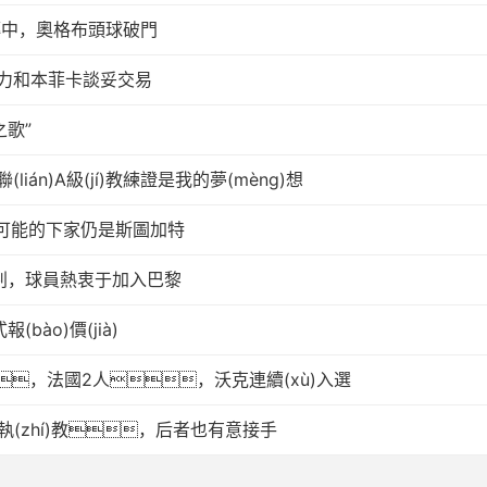
妙傳中，奧格布頭球破門
努力和本菲卡談妥交易
之歌”
án)A級(jí)教練證是我的夢(mèng)想
可能的下家仍是斯圖加特
)行談判，球員熱衷于加入巴黎
ào)價(jià)
，法國2人，沃克連續(xù)入選
倫執(zhí)教，后者也有意接手