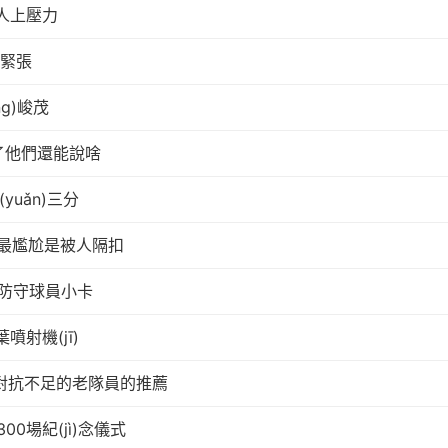
人上壓力
顯緊張
ng)峻茂
了他們還能說啥
yuǎn)三分
友最尷尬是被人隔扣
佳防守球員小卡
噴射機(jī)
跑動對抗不足的老隊員的推薦
0場紀(jì)念儀式