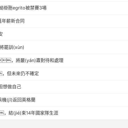
胣egrito被禁賽3場
萬年薪新合同
安
罷訓(xùn)
，將嚴(yán)肅對待和處理
，但未來仍不確定
但想做自己
機(jī)返回英格蘭
結(jié)束14年國家隊生涯