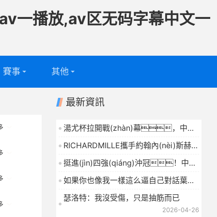
av一播放,av区无码字幕中文一
賽事
其他
足球
專題
最新資訊
籃球
電視頻道
湯尤杯拉開戰(zhàn)幕，中國
多
男女隊首秀雙線開門紅
2026-04-26
問答
RICHARDMILLE攜手約翰內(nèi)斯赫斯
多
弗洛特克萊博馳騁雪道
2026-04-26
挺進(jìn)四強(qiáng)沖冠！中國
女網(wǎng)15歲1米80新星崛起：李娜
多
如果你也像我一樣這么逼自己對話葉詩
恩師助她蛻變
2026-04-26
文
2026-04-26
瑟洛特：我沒受傷，只是抽筋而已
多
2026-04-26