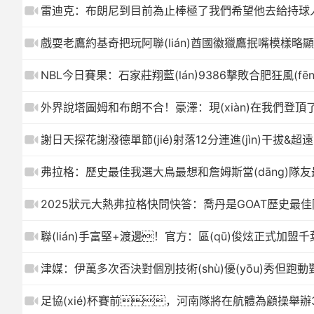
雷迪克：布朗尼到目前為止棒極了我們希望他去給持球
戲耍老鷹約基奇把玩阿聯(lián)酋國徽獵鷹抿嘴模樣略
NBL今日賽果：石家莊翔藍(lán)9386擊敗合肥狂風(fē
外界說塔圖姆和布朗不合！豪澤：現(xiàn)在我們登頂
謝日天探花謝潑德單節(jié)射落12分連進(jìn)干拔&超遠(
弗拉格：歷史最佳我選大鳥最想和詹姆斯當(dāng)隊
2025狀元大熱弗拉格快問快答：喬丹是GOAT歷史最
聯(lián)手富堅+渡邊！官方：區(qū)俊炫正式加盟千葉
津媒：伊萬多次否決對個別技術(shù)優(yōu)秀但
足協(xié)杯賽前，河南隊將在航體為顧操舉辦30