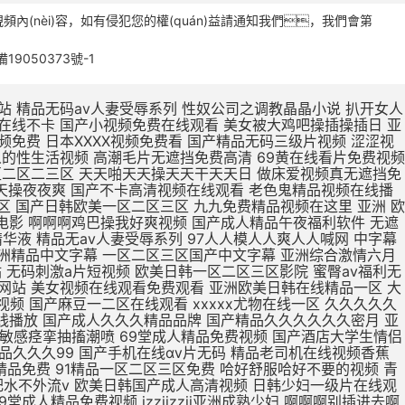
頻內(nèi)容，如有侵犯您的權(quán)益請通知我們，我們會第
備19050373號-1
被鸡巴操逼 欧美日本一区二区点击进入 欧美最新免费一区二区三区 无码人妻丰满熟妇区毛片 久久99这里精品8国产 日本亚洲欧美一区二区视频 亚洲一区二区精品线观看 在线观看亚洲精品国产福利app 真人版肏屄视频在线观看 肌肌插小穴视频 亚洲欧洲日产v特级毛片 用力舔,爽歪歪 亚洲东京热无码av专区 亚洲精品一区二区在线电影 大jb艹我的逼 不卡国产精品欧美一区二区 欧美亚洲区一区二区三区 三级片在线精品 久在线中文乱码免费视频 15min摘花出血视频 产精品无码久_亚洲国产精 下一篇久久久久久18p 张柏芝用嘴给陈冠希高潮 大鸡吧操小逼嗷嗷叫视频 制服诱惑中文字幕国产精品 a毛片全免费版全免费观看 久久久久久久久久久久38 亚洲精品国产品国语原创 99久久一区二区三区免费 久久久日韩成人精品电影 尹人香蕉久久99天天拍 国产精品丝袜肉丝出水 男生大鸡巴操逼美女大逼 51CG吃瓜网今日吃瓜 涩涩视频www88AV 亚洲成人avapp下载 寡妇大J8又粗又大视频 操操操个逼黄色视频网站 国产888视频在线观看 国产精品糟蹋漂亮女教师 久久久久久久久久三级三级 中文字幕组一区二区三区 久久久久久不卡国产精品 色婷婷在线视频免费播放 武侠古典狠狠干 日本亚洲色大成网站WW 日韩无人区一卡二卡在线 欧r级荡公乱妇在线观看 男生和女生操逼视频国产 国产女人高潮嗷嗷嗷叫 精品国产精品网麻豆系列 男生把女生插流水的视频 爱抚视频国产精品一区二区 日本丰满风骚巨乳美少妇 国产19岁女人被插视频 岛国av电影免费在线观看 国产欧美第一页 你懂的在线视频亚洲国产 AAA一级毛片免费韩国 男生插女生骚穴被射网站 在线观看日本不卡一区二区 国产精品日日做人人爱 久久久精品免费免费高清 色吊丝中文字幕在线观看 最新国产精品 国产精品 三级片在线精品 1000部精品久久久久久 大鸡巴操逼视频网址免费 打鸡巴操小逼免费视频道 亚洲国产制服丝袜无av jav一区二区hjhj 被揉到高潮揉出奶水视频 亚洲成人中文字幕一区二区 日韩欧美国产亚洲一区二区 在线观看啊啊啊喷水视频 欧美熟妇另娄久久久久久 老司机亚洲精品影院在线 第九色区aⅴ天堂久久香 青青青免费网站在线观看 亚洲人不卡另类日韩精品 18无码粉嫩小泬无套在线观看 国产精品丝袜一区二区三区 精品国产一区二区三区色欲 国产妓女牲a毛片 国产精品videossex久久发布 最大胆极品欧美人体视频 日本片在线观看美女被操 大学女厕课间沟拍大屁股 成人小说亚洲一区二区三区 免费观看狠狠操调教骚货 男女高潮又爽又黄又无遮挡 俄罗斯高清一区二区三区 性色做爰片在线观看ww 欧洲女生十四个喷液视频 韩国三级中文字hd无码 美女裸体爆乳张开腿喷水 东北老女人熟女啪啪视频 久久精品国产亚洲5555 欧美激情啪啪a爱 一级黄色录像片久久的爱 国外网站大全 91啪国产视频 啊啊啊嗯嗯视频免费轮奸 人妻夜夜添夜夜无码av茄子视频 大鸡吧好大嗯啊操我视频 骚人色片丝美女黄色视频 高清中文字幕男人的天堂 夜夜躁狠狠躁日日躁人妖 国产成人无码a区视频在线观看 被强暴内射的美少妇人妻 亚洲无人区天空码头IV 久久精品123 一女被两根凶猛挺进视频 黄网站色视频网站免费 精品欧美一区二区三区久 69视频在线免费观看一区 少妇高潮久久久久久软件 国产日本草莓久久久久久 最近最好的中文字幕免费 被暴雨淋湿爆乳少妇正在播放 精品国产高清在线看国产 插穴谁有黄色网址给一个 又大又粗又黄又爽的黄片 蜜芽忘忧草三区老狼大豆 成人精品高清视频在线观看 啊舒服死了好大插穴视频 久久福利电影网 十八禁午夜私人在线影院 欧美欧美一区欧美二区区 99re 视频在线观看 欧美三级不卡在线播放 打鸡巴操小逼免费视频道 破了亲妺妺的处免费视频国产 日本www免费人成网站 91亚洲国产成人精品看片 农村少妇97av毛片网 欧美性生活日本少妇人妻 曰日本一级二级三级人人 亚洲中文字幕无码永久免弗 夜夜躁狠狠躁日日躁人妖 C0M操操操逼逼逼大通 午夜成人无码免费看网站 国产精品美女久久久久三级 午夜精品久久久内射近拍高清 国产精品啊啊啊在线观看 国产偷亚洲偷欧美偷精品 色国产在线视频一区二区 国产在线色视频 国产三级不卡视频在线观看 男生插入女人下面的视频 久久伊人色av天堂九九 性感美女自慰自己的骚逼 哥哥的女人完整版在线观看 骚逼嫩穴研究院 男人天堂久久久一区二区 国产午夜福利100集发布 美女被操逼流水调教视频 大鸡巴操淫荡骚女人视频 成熟丰满熟妇xxxxx 丰满熟女一区二区三区91 最刺激特黄的欧美三级本能 加勒比中文字幕在线播放 操美女明星BB在线视频 青青久精品观看视频最新 国产偷亚洲偷欧美偷精品 欧洲按摩高潮A级中文片 美女被大鸡巴强爆B出水 老女人用润滑油日比视频 精品一区二区三区中文在线 国产精品99久久久久久宅男 人妻福利视频 黄色视频在97 女生被操免费视频的网站 中文字幕人妻熟人妻熟丝袜美 人人人妻人人爽欧美一区 亚洲精品久久久蜜臀av 色老头在线一区二区三区 日韩a片r级无码中文字幕久久 骚逼黄色免费视网站真人 插曲视频免费高清观看在线播放 老少配hd牲交 精品少妇人妻久久av免费 国产91精品一区二区蜜桃 免费操逼黄视频 久久久无码人妻精品无码 亚洲 欧洲 日韩 国产 免费看ww视频网站入口 久久精品国产成人 国产精品国产高清国产专区 日韩国10次美女黄视频 欧美牲av欧aa片 久久精品国产波多野结衣 国产精品丝袜一区二区三区 国产av天堂亚洲国产av刚刚碰一 三级网站网址久久久久久 高潮毛片无遮挡免费高清 黄色片又湿又骚 亚洲一区二区精品在线观看 精品久久久一区二区国产 亚洲一区二区精品久久久 国产开嫩苞在线播放视频 欧美人与动牲交欧美精品 在线观看的无码国产h片 国产偷亚洲偷欧美偷精品 特级毛片a片全部免费播 国产精品天天看 一个人深夜激情在线观看 吃上面搞下面的很爽视频 欧美精品高清一区二区灬 国产三级不卡视频在线观看 国产v综合v亚洲欧美久久 欧美又大粗又爽又黄大片视频 情侣网站大黄网 男生鸡巴插进女人逼视频 大鸡吧逼逼碰撞 苍井空被躁50分钟5分钟免费 国产黄a三级一级二级观看 可以看全身污女的qq号 无码粉嫩虎白一线天在线观看 波多野结衣在线观看 美女被鸡吧操逼 国产精品动漫久久久久久 日韩精品欧美在线视频在线 3p艹嗯嗯啊啊 把大鸡巴插进美女的洞里 娇妻被两个老头疯狂进出 男男绑床头贯穿哭囚禁h 又粗又大又硬毛片免费看 午夜激情福利在线免费看 在线不卡的在线综合电影 日本熟妇的诱惑中文字幕 日本成年人黄色三级网站 啊～大肉棒操死骚穴视频 午夜精品久久久久久久久 青青草原人成视频在线观看 青青草99久久精品国产 2020久久国产精品爱 久久精品成人免费观看三 爱鲁鲁在线视频免费观看 农村胖肥胖女人操逼视频 中文字幕人妻熟人妻熟丝袜美 国产精品中文字幕在线三级 成人亚洲精品一区二区三区 日本欧美人艺木之色噜噜 中文字幕免费一区二区在线 青草制服丝袜一区第一页 欧美精品23页在线观看 国产熟女一区二区三区五月婷 欧美成人精品三级网站 国产免费小视频在线观看 国产精品99久久久久久宅男 国产三级精品三级在线播放 驯服已婚人妻hd中文字幕 舔骚穴小黄视频 国产精品一区二区三在线 亚洲国产精品热久久最新 波多野结衣bt 久久久久久91 在线观看亚洲精品国产福利app 激情五月综合色婷婷综合 在线视频免费观看www动漫 一区二区三区羞羞的视频 欧美一区二区三区免费高 女子扒开骚逼给人草网站 av小四郎在线最新地址 阿联酋航空美女骚逼视频 成人免费一区二区三区av 肏女人大逼肏大逼肏女人 巨乳中文无码亚洲 亚洲导航久久久久久久久 久久国产亚洲一区精品露脸 我想看中国女人的大肥逼 男生鸡鸡痛女生鸡鸡网站 欧美真人大鸡巴射精集锦 曰本XXXXX 最近最好的中文字幕免费 肉体裸交137大胆摄影 久久综合之综合久久97 天天夜i日日清莫一97 大鸡吧猛烈操小嫩逼视频 男人叽叽猛插女人逼影视 久久一区二区三区久久久 午夜视频 无码 亚洲领先的自拍视频网站 91丨九色丨国产熟女麻豆 娇妻粗大高潮白浆 国产成人精品视a片 色肉肉视频操逼 丰满老熟妇大尺度人体艺 亚洲男同打飞机射精视频 亚洲最新成人无码网站 欧美美女被鸡巴插逼视频 又硬又粗又大一区二区三区视频 18禁真人抽搐一进一出 欧美熟妇dodk巨大 国产va免费精品高清在线 精品熟女少妇av久久图 小泽玛利亚无码一区二区 国产成人av大片大片在线播放 看大陆韩国美国毛片视频 手机自拍B毛视频免费看 鸡巴操洞穴在线视频播放 看一下操逼大片 公么的粗大满足了我小莹 美腿丝袜诱惑久久亚洲国产 精品国产日韩欧美一区二区 欧美一区二区三区视视频 亚洲成在人线av品善网好看 极品久久久久久久久久三情 一本色道久久—综合亚洲 女子被岔开嫩逼免费观看 男生j插女生逼免费网站 品综合久久AV一区2区 亚洲色欲久久久久综合纲 大吊日无毛小逼 日韩国10次美女黄视频 亚洲欧美中文字幕第一页 伊人狼操女老师骚穴女优 欧美干少妇屄视频直接看 黄页污视频在线观看视频 成人亚洲av网站在线看 精品国产一区二区三区色欲 日美肏屄视频一 无码人妻一区二区三区一 久久国产加勒比精品无码 一级a做片免费久久无码 婷婷精品国产亚洲av麻豆 亚洲精品国产第一综99久久 多个大鸡巴操逼一级黄片 大机巴橾大逼真人棵体视 操逼片小逼片日韩小逼片 国产亚洲精品久久久久久久软件 久久综合给合久97色 农村熟妇乱子伦拍拍视频 久久精品www 在线观看女生被操的网站 成人h视频在线观看网站 亚洲av男人的天堂精品 国产色av网站入口免费 色琪琪午夜理论官网影院 2022国产精品永久在线 扒开女人屄再插鸡巴视频 国第二产在线无码精品区 日本熟妇无码亚洲a人片 色婷婷一区二区三区aⅴ 国产又长又爽又猛又粗视频 国产刺激国产精品国产二区 亚洲综合色婷婷久久精品 国产精品久久久久久久人热 午夜精品一区二区三区在线视 无码人妻丰满熟妇啪啪区 九九热这里只有精品12 精品熟女碰碰人人a久久 国产亚洲精品久久久久蜜臀 久久久一本精品99久久精品66 成人a视频高清在线观看 日韩欧美中文字幕精品 二十不惑最后一集在线观看 亚洲精品国产第一综合色吧 成人?亚洲?免费?视频 最新果冻传媒在线观看免费版 天堂网AV无码一区二区 朋友的丰满人妻HD中文 夜夜操夜夜操天天操天天操 日韩成人性生活一级视频 国偷窥女厕嘘嘘av不卡 一级黄色夫妻性生活片子 中文字幕亚洲一区二区三区 欧美日韩国产狼人久久久 九九久久精品免费视频观看 大鸡巴日大鸡巴 91超碰caoporn 国产成人精品cao在线 国产又大又黑又粗免费视频 娇妻与公h喂奶 国产精品无码一二区免费 中文字幕乱码第一二三区 亚洲综合国产精品第一页 国产爱豆剧果冻传媒在线 亚洲成a人片 国产挤奶水主播在线播放 国产精品女人精品天天久久 13一14周岁无码a片 国产精品丝袜拍在线观看 大吊日小逼免费黄色电影 欧美日韩国内一区二区三区 日韩精品国产精品中文字幕 小说区另类小说激情文学 把阴茎插进女人口内视频 农村胖肥胖女人操逼视频 啊啊啊啊啊啊嗯嗯嗯视频 日韩视频一区二区三区观看 成人黄疸从哪个部位开始黄 麻豆黄色在线观看高清国产 国产亚洲精99品精99 韩国三级电影热情的邻居 欧美黄色一级aaaaa 熟女中文字幕一区二区三区 中字无码av手机看av 五月精品夜夜春夜夜爽久久 快插进去舔视频 波多野结衣Av直接播放 大肉棒插插视频 国产v精品欧美精品v日韩 色综合久久九无码网中文 久久久有码一区二区三区 婷婷爱在线观看免费视频 无码播放一区二区三区 欧美性视频一区百花视频 大鸡巴一下子插到底儿啦 狠狠色噜噜色狠狠狠综合久久 免费能收黄台的直app 亚洲av精品久久久久a 成人在线日韩免费一卡二卡 久久人妻视频3乱一二区 少妇放荡的呻吟干柴烈火 巨乳人妻的诱惑韩国电影 日韩欧美一区二区在线观看 操女生免费网站有限公司 国内无遮码无码 91九色PORON观看 清纯女仆装自慰流白汁 久久99亚洲精品久久99果冻 女生扒开尿口让男生桶爽 下面一进一出好爽视频 亚洲精品中文字幕无码AV 国产精品一区二区三区v COS色妞视频一级毛片 国产一级毛片夜一级毛片 岛国av电影免费在线观看 精品国产精品国产99网站 婷婷精品国产亚洲av麻豆 性做久久久久久久久不卡 亚洲熟妇av一区二区三区浪潮 欧美性生活日本少妇人妻 骚逼被操黄色片 性少妇中国内射xxxx狠干 手插逼里视频? AV无码国产在线看网站 人人妻人人澡人人爽视频毒 午夜男女羞羞爽爽爽视频 插大胸美女逼逼 久久精品999国产亚洲 日韩大学生美女一区二区 国产精品亲子乱子伦xxxx裸 不卡一区二区三区av电影 龙泽玛丽亚电影在线观看 国产三级精品三级男人的天堂 69黄在线看片免费视频 人与嘼在线A片观看免费 尤物爆乳av导航 口国产成人高清在线播放 91丝袜精品久久久久久久 久久av动态图一区二区 久久久久亚va无码区首页 男人插女人骚视频998 亚洲成年人免费网站观看 亚洲欧美中文字幕第二十 麻豆乱码国产一区二区三区 一受多攻同做h嗯啊巨肉 jizz中国老师高潮喷水 黑丝骚逼女被操 午夜av网址在线观看免费 愉情按摩中文字幕理伦片 无码av天堂一区二区三区 亚洲码欧洲码一二三区麻豆 人妻中字幕出轨中文字幕 久久精品人人做人人爱爱 盗摄私密推油视频一二区 天天日天天操天天操天天操 诱人的邻居人妻中文字幕 午夜影视啪啪免费体验区 在线成a毛片免费播放 亚洲尤物内射超碰 大肉大捧一进一出好爽作文 无码粉嫩虎白一线天在线观看 大鸡巴搞我视频 免费真h视频网站无码 av韩国麻豆免费在线观看 朋友的丰满人妻hd 免av在线观看网站 av视频在线观看 久久久久久饥渴少妇高潮 久久不卡亚洲一区二区三区 中文亚洲爆乳无码专区 99r精品视频这里免费 国产青青草久久亚洲精品 亚洲a色91精品免费看 国产av偷闻女邻居内裤被发现 下面一进一出好爽视频 爱鲁鲁在线视频免费观看 九九re在线观看免费视频 久久国产亚洲精品夜夜夜 亚洲男人的天堂国产av 国产成人欧美视频在线观看 成人国产亚洲精品A区天堂 真人男女猛烈裸交动态图 大鸡巴操小骚逼真实视频 被插喷在线播放 中文字幕组一区二区三区 亚洲va欧美va天堂v国产综合 国产精品性夜天天拍拍 亚洲欧美另类自拍第一页 欧美精品亚洲精品日韩1818 国产熟女一区二区三区五月婷 啊不要操逼视频喷水变态 国产精品一区二区……～ 亚洲熟女av综合网丁香 人妻中文字字幕在线乱码 日韩中文高清字幕 久久 久久综合色一区二区三区 国产欧美精品一 韩国理论片无码国产精品 日韩欧美一区二区三区不卡 在线播放亚洲欧美小视频 亚洲18色成人网站www 欧美69久成人做爰视频 国产精品一区二区久久hs 国产欧美精品久久99亚洲 欧美成人网在线综合视频 久久精品国产亚洲av蜜色 日韩av主播电影在线观看 欧美日韩蜜臀精品综合网 大屁股熟女少妇一区二区 啊…哦…操熟女的大黑逼 人体艺术在线观看 国产大鸡巴操逼 成人小说亚洲一区二区三区 大尺度av在线免费观看 与嫂嫂操屄视频 男人把昆吧放女人屁股里 秋霞在线观看无码av片 山村爆操偷偷操91av 夜夜躁狠狠躁日日躁av 亚洲国产精品一区二区久久 国产成人精品日本亚洲i8 男人操女人逼能看的视频 久久一区二区精品夜夜嗨 亚洲欧美中文字幕第一页 日韩av一区二区精品不卡 黑人大点吊大战中国少妇 亚洲成年人免费网站观看 久久久精品国产色欲AV 国产男女黄视频在线观看 2020亚洲男人的天堂 另类重口特殊av无码 日日日日日日日日日日操 欧美激情精品久久久久久 国产白丝制服被啪到喷水视频 盗摄私密推油视频一二区 国产理论av在线第一页 国产成人精品一区二三区 最新永久免费av无码网站 2020亚洲欧美国产日韩 我要看中国高清大屌操逼 欧美精品国产精品日韩电影 freexx黑人欧美色欲大战视频 AV大鸡八疯狂抽查骚逼 男女啪视频免费观