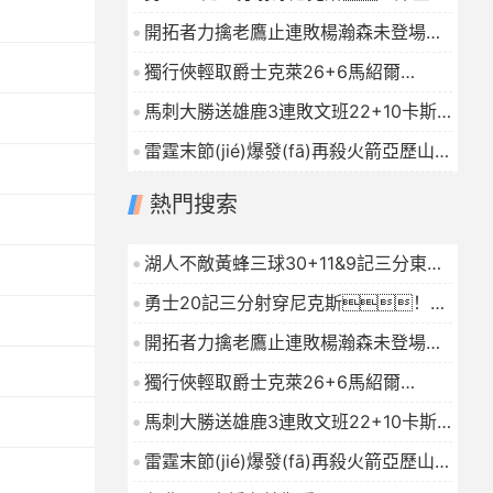
27+7巴特勒32+8穆迪三分9中7
開拓者力擒老鷹止連敗楊瀚森未登場夏
2026-01-16
普24+9CJ戰(zhàn)舊主20分
獨行俠輕取爵士克萊26+6馬紹爾
2026-01-16
22+6+4森薩博27分
2026-01-16
馬刺大勝送雄鹿3連敗文班22+10卡斯?
fàn)?9+10字母哥21+5
2026-01-16
雷霆末節(jié)爆發(fā)再殺火箭亞歷山大
連續(xù)112場20+杜蘭特23中7
熱門搜索
2026-01-16
湖人不敵黃蜂三球30+11&9記三分東契
奇39分詹姆斯29+9+6
2026-01-16
勇士20記三分射穿尼克斯！庫
里27+7巴特勒32+8穆迪三分9中7
開拓者力擒老鷹止連敗楊瀚森未登場夏
2026-01-16
普24+9CJ戰(zhàn)舊主20分
獨行俠輕取爵士克萊26+6馬紹爾
2026-01-16
22+6+4森薩博27分
2026-01-16
馬刺大勝送雄鹿3連敗文班22+10卡斯?
fàn)?9+10字母哥21+5
2026-01-16
雷霆末節(jié)爆發(fā)再殺火箭亞歷山大
連續(xù)112場20+杜蘭特23中7