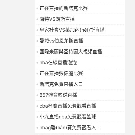
正在直播的斯諾克比賽
南特VS朗斯直播
皇家社會VS萊加內(nèi)斯直播
曼城vs伯恩茅斯直播
國際米蘭與亞特蘭大視頻直播
nba在線直播泡泡
正在直播張偉麗比賽
斯諾克免費直播入口
857體育籃球直播
cba杯賽直播免費觀看直播
小九直播nba免費觀看籃球
nbag聯(lián)賽免費觀看入口