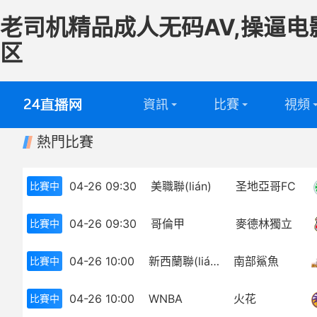
老司机精品成人无码AV,操逼电
区
資訊
比賽
視頻
熱門比賽
英超
全部
足球視
西甲
英超
籃球視
04-26 09:30
美職聯(lián)
圣地亞哥FC
比賽中
意甲
西甲
04-26 09:30
哥倫甲
麥德林獨立
比賽中
德甲
意甲
04-26 10:00
新西蘭聯(lián)
南部鯊魚
比賽中
法甲
德甲
04-26 10:00
WNBA
火花
比賽中
中超
法甲