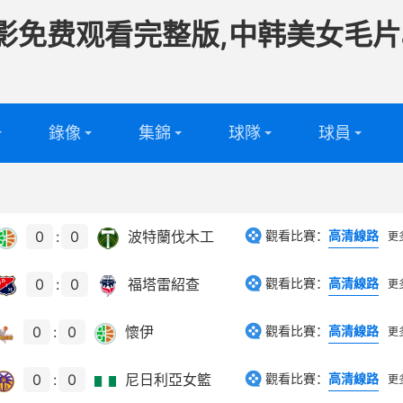
影免费观看完整版,中韩美女毛片
錄像
集錦
球隊
球員
頻
足球球隊
足球球員
頻
籃球球隊
籃球球員
0
:
0
波特蘭伐木工
觀看比賽：
高清線路
更
0
:
0
福塔雷紹查
觀看比賽：
高清線路
更
0
:
0
懷伊
觀看比賽：
高清線路
更
0
:
0
尼日利亞女籃
觀看比賽：
高清線路
更