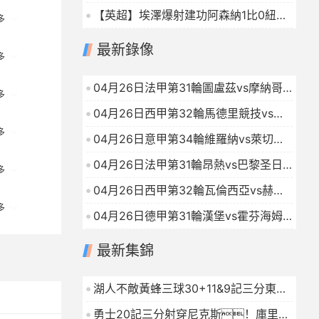
【英超】埃澤爆射建功阿森納1比0紐卡
多
重登榜首
2026-04-26
最新錄像
多
04月26日法甲第31輪圖盧茲vs摩納哥
多
全場錄像
2026-04-26
04月26日西甲第32輪馬德里競技vs畢
爾巴鄂競技全場錄像
2026-04-26
多
04月26日意甲第34輪維羅納vs萊切全
場錄像
2026-04-26
04月26日法甲第31輪昂熱vs巴黎圣日
多
耳曼全場錄像
2026-04-26
04月26日西甲第32輪瓦倫西亞vs赫羅
納全場錄像
多
2026-04-26
04月26日德甲第31輪漢堡vs霍芬海姆
全場錄像
2026-04-26
最新集錦
湖人不敵黃蜂三球30+11&9記三分東契
奇39分詹姆斯29+9+6
2026-01-16
勇士20記三分射穿尼克斯！庫里