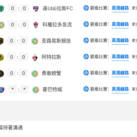
0
:
0
達(dá)拉斯FC
觀看比賽：
高清線路
更
0
:
0
科羅拉多急流
觀看比賽：
高清線路
更
0
:
0
圣路易斯競技
觀看比賽：
高清線路
更
0
:
0
阿特拉斯
觀看比賽：
高清線路
更
0
:
0
勇敢螃蟹
觀看比賽：
高清線路
更
*
:
*
霍巴特城
觀看比賽：
高清線路
更
保持著溝通