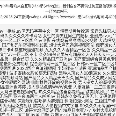
)容均來自互聯(lián)網(wǎng)，我們自身不提供任何直播信號和視
一時間處理。
22-2025 24直播網(wǎng). All Rights Reserved.
網(wǎng)站地圖
粵ICP
v一播放,av区无码字幕中文一区
俄罗斯黄片操逼 影音先锋男人站 精品无码av人妻受辱系列 性奴公司之调教晶晶小说 扒开女人屄再插鸡巴视频 黑鸡巴操老骚逼 狂操东北农村人妻三级片 av无码久久久久久不卡网站 女性的胸夹住男生的隐私 亚洲成av人片在线不卡 国产小视频免费在线观看 美女被大鸡吧操插操插日 亚洲综合国产精品第一页 性久久久久久久 性色av一区二区三区夜夜 一区二区三区国产av电影 在线观看啊啊啊喷水视频 大鸡吧视频免费 日本XXXX视频免费看 国产精品无码三级片视频 涩涩视频www88AV 日本阿v片一区二区三区 欧美一区三区日韩版夜黑 国产乱码午夜福利在线视 想让大鸡巴透逼视频网站 俄罗斯女人的性生活视频 高潮毛片无遮挡免费高清 69黄在线看片免费视频 dxj在线视频免费观看 久热这里只精品99国产6 一本大道一卡2卡三卡4 操重庆骚逼视频 九九久久人妻精品一区色 久久精品一区二区二三区 天天啪天天操天天干天天日 做床爱视频真无遮挡免费 国产大学生午夜视频网站 亚州一区二区五码在线观看 久久中文字av一区二区不卡 久久99热这里只有精品8 天天日天天干天天操夜夜爽 国产不卡高清视频在线观看 老色鬼精品视频在线播放 91扒开骚逼被大鸡八操 四虎影视无码永久免费看 国产亚洲精品第一综合首页 久久久精品国产亚洲av 国产亚洲综合另类色专区 国产日韩欧美一区二区三区 九九免费精品视频在这里 亚洲 欧洲 小说 自拍 日韩AV第二页 啊啊啊插给我射进来视频 国产乱子伦最新免费视频 综合激情网一区二区三区 日韩av一区二区三区电影 啊啊啊鸡巴操我好爽视频 国产成人精品午夜福利软件 无遮挡高潮国产免费观看 国产av精品国语对白国产 国产最爽的乱淫视频国语 2022国产高清视频网 少妇裸交全过程 亚洲精品国产精华液 精品无av人妻受辱系列 97人人模人人爽人人喊网 中字幕视频在线永久在线 男人插女人骚视频988 国产三级精品三级在线专1 波多野结衣系18部无码观a 黑种人玩女人BB浪逼女 久久亚洲精品中文字幕 一区二区三区国产中文字幕 亚洲综合激情六月婷婷色 黑森林尤物精品∧v导航 插大胸美女逼逼 成年美女黄色搞鸡视频网站 国产精品女人精品天天久久 国产精品久久成人网站 无码刺激a片短视频 欧美日韩一区二区三区影院 蜜臀av福利无码一二三 av不卡一区二区在线观看 精品一区二区无av 男生插进女神屁眼的网站 仙踪林性开放的视频在线 男人操女人的逼视频网站 美女视频在线观看免费观看 亚洲欧美日韩在线精品一区 大鸡巴插入小姨妹B视频 黑色丝袜无码中中文字幕 久久精品国产精品亚洲色婷婷 成人网站色情WWW免费 人妻互换一二三区激情视频 国产麻豆一二区在线观看 xxxxx尤物在线一区 久久久久久久久公牛影视 朝鲜美女黑毛bbw 久久婷婷五月综合色首页 想让大鸡巴透逼视频网站 热久久精品这里都是精品 欧美顶级毛片在线播放 国产成人久久久精品品牌 国产精品久久久久久久密月 亚洲国产精品热久久最新 亚洲av无一区二区三区 亚洲va熟妇自拍无码区 亚洲夜晚两个人啪啪av 日韩永久免费无码无卡 无码绝顶敏感痉挛抽搐潮喷 69堂成人精品免费视频 国产酒店大学生情侣宾馆 大鸡巴操无毛女视频观看 日本五级伦理片 欧美成人网在线综合视频 床震吃乳强吻扒内裤漫画 舔骚妇淫穴网站 三级国产精品久久久99 国产手机在线αⅴ片无码 精品老司机在线视频香蕉 国产日韩欧美久久一区二区 日本网站一区二区三区四区 两人爽爽爽无码免费视频 欧美乱人伦视频中文字幕 99久久久无码国产精品免费 91精品一区二区三区免费 哈好舒服哈好不要的视频 青青草伊人免费在线观看 又色又爽又黄的视频人妻 日韩午夜精品视频一区二区 帅哥大鸡巴网站 国产精品日本亚777 乡村大乱纶肥水不外流v 欧美日韩国产成人高清视频 日韩少妇一级片在线观看 亚洲熟妇乱女区二区三区 自拍偷拍 视频一区二区 欧美亚洲国产成人一区二区 欧美 日韩 亚洲 av 白日美人无删减完整视频 69堂成人精品免费视频 jzzijzzij亚洲成熟少妇 啊啊啊别插进去啊啊视频 某某电视剧在线观看全集免费播放 久久久久久久亚洲精品9 激情视频在线观看黄免费 青娱乐成人电影 国产欧美日韩一区二区三 非洲超级大黑吊高清日逼 偷窥厕所aaaaaa片偷窥 波多野结av无码 精品国产三级大全在线观看 亚洲精品一区二区高清在线 白死袜的妹妹叽叽对叽叽 久久久久精品国产人妻一区二区 中文字幕人妻熟人妻熟丝 欧美日韩一区二区三区五区 北京美女肏屄视 女同一区二区三区不卡免费 日韩美女大学生操逼视频 大奶子美女操逼 不卡的av网站在线播放 日本一区高清免费在线观看 欧美性生活日本少妇人妻 丁香婷婷亚洲六月综合色 凌晨与午夜的距离电影日本 浮力影院最新地址路线1 国产一区欧美一区日韩一区 99热久久精品最新地址 久久一区二区三区久久久 久草视频在线这里只有精品 国产亚洲欧美日韩在线一区 你懂的在线视频亚洲国产 中文字幕熟人丝袜人妻痴汉 校春色亚洲激情制服诱惑 五月天婷婷在线观看高清 三级片中文字幕在线欧美 AV线高清无码系列网站 久久国产高清伦理久久一 男人爆插女人逼免费观看 干浪叫老婆免费视频对白 h版欧美一区二区三区四区 麻豆国产av超爽剧情系列 久久精品www 91精品91久久777 精品国产高清在线看国产 五月天天天开心激情网站 日本做受高潮好舒服视频 日韩人妻无码精品无码中文字幕 国产古代皇宫一级a毛片 又色又爽又黄的吃奶视频 在线免费h视频 末成年女av片一区二区 亚洲精品中文字幕乱码三区 医生H湿透纯肉放荡文 制服丝袜天堂网在线观看 伊人精品影院一本到综合 黄色资源网久久资源365 亚洲国产成人手机在线电影 喜怒不形于色的最高境界 18 在线 播放 国产 男生喜欢看的污网站免费 97天天做天天爱夜夜爽 好湿?好紧?太爽了游戏 亚洲综合久久一区二区三区 亚洲人成网站18禁动漫无码 办公室国产a国产片免费 一区二区三区国产好的精品 九色在线porny张津瑜 最新亚洲人成人无码网站 xl司令第一季动漫全集观看 爱情岛论坛无码AV在线 鸡巴操逼心视频 美女被大鸡巴强爆B出水 www夜插内射视频网站 国产精品久久久久久久夜 尤物麻豆亚av无码精品 小12萝裸体洗澡加自慰 免费观看又色又爽又黄的软件 日日弄天天弄美女bbbb 五月婷婷亚洲激情综合网 色又黄又爽18禁免费网站 欧美国产精品 一区二区 jiZZ丰满农村胖女人 男生肏女生小穴吞精视频 国内美女白浆视频久久网 2021精品久久久久精品免费网 一受多攻同做h嗯啊巨肉 观看国产色欲色www 骚逼被大鸡巴操软的视频 国产蜜臀精品久久久网站 色婷婷狠狠久久综合五月 狠狠躁18三区二区一区 被c哭着爬走又被拉回来调教 日韩无码激情电影A91 国产精品久久久久久久密月 欧美性猛交xxxxx 一级片在国产线免费播放 一个色综合高清在线观看 亚洲最大的中文字幕无码 扣逼视频啊啊爽～大啊啊 喷水视频母狗被操的好爽 欧美第一次开笣 尤物视频在线h 欧美久久久精品一区二区 国产3D彩漫活蒸赵雨璐 欧美精品99久久久久久 外国屌肏中国屄 日本精品一区二区三区试看 h版欧美一区二区三区四区 日本一区二区久久人妻高清 客厅里h亲女 亚洲一区二区啊射精日韩 夜晚男人18app在线 操中年妇女的黑毛绒绒逼 大白妇bbwbbw高潮 扒开老师双腿猛操gif 国内精品久久久久久人妻 成年午夜福利片在线观看 蜜臀av性久久久久蜜臀aⅴ 亚洲精品无码久久久久久久 真实国产乱子伦xxxx 国产精成人品日日拍夜夜 日韩97精品一区二区三区 亚洲另类激情综合偷自拍图 日批视频高潮好爽大鸡巴 欧美人与动牲交zozo 小明打小红屁股故事大全 午夜永久免费爽爽爽影院 9人人妻人人澡人人爽久久 内射中出日韩高清在线播放 国产欧美久久久久久精品 男女爽爽爽视频 插进来,好爽,操我视频 艳娒1一6全集无删减版 欧美一区二区三四在线观看 美女不穿衣服