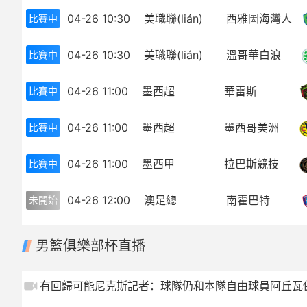
04-26 10:30
美職聯(lián)
西雅圖海灣人
比賽中
歐冠
中超
世界杯
歐冠
04-26 10:30
美職聯(lián)
溫哥華白浪
比賽中
歐洲杯
世界杯
04-26 11:00
墨西超
華雷斯
比賽中
亞冠
歐洲杯
04-26 11:00
墨西超
墨西哥美洲
比賽中
NBA
亞冠
04-26 11:00
墨西甲
拉巴斯競技
比賽中
CBA
NBA
04-26 12:00
澳足總
南霍巴特
未開始
CBA
男籃俱樂部杯直播
有回歸可能尼克斯記者：球隊仍和本隊自由球員阿丘瓦