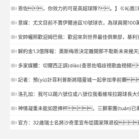
恩佐，你效力的可是英超球隊?。】ㄍ吣嵩蚴褂
意媒：尤文目前不賣伊爾迪茲10號球衣，為球員開100
安帥曬照歡迎姆巴佩：歡迎來到世界最佳俱樂部，基利
解約金1.3億隊報：奧斯梅恩決定離開那不勒斯未來幾天將
多家媒體：切爾西正調(diào)查恩佐唱歧視歌曲視頻
記者：預(yù)計菲利普斯將隨曼城一起參加季前賽
洛孔加：我可以踢六號位或八號位我看維埃拉踢球長大
神情凝重未能如愿捧杯，三獅軍團(tuán)已乘
官方：32歲瑞士名將沙奇里宣布從國家隊退役，