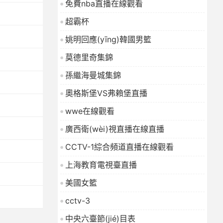
免費nba直播在線觀看
2026-01-16
超霸杯
姚明回應(yīng)韓國男籃
莫德里奇集錦
孫繼海曼城集錦
奧格斯堡VS弗賴堡直播
wwe在線觀看
廣西衛(wèi)視直播在線直播
CCTV-1綜合頻道直播在線觀看
上海教育電視臺直播
美國女籃
cctv-3
中央六臺節(jié)目表